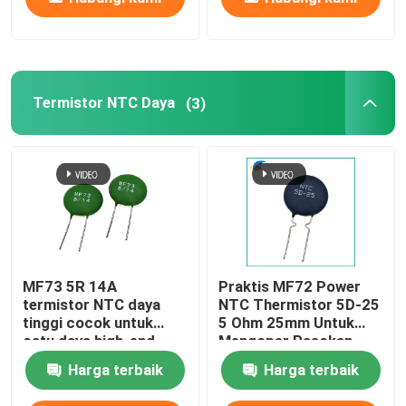
Sakelar Suhu Bimetal
PPTC Fuse Resetable
Termistor NTC Daya
(3)
Resistor Tergantung Cahaya
Tabung Pelepasan Gas
Fuse Mobil Mini
MF73 5R 14A
Praktis MF72 Power
termistor NTC daya
NTC Thermistor 5D-25
tinggi cocok untuk
5 Ohm 25mm Untuk
Sekring Pemasangan Permukaan
catu daya high-end
Mengoper Pasokan
berdaya tinggi
Daya Inverter Pasokan
Harga terbaik
Harga terbaik
Daya
Fuse pemotongan termal