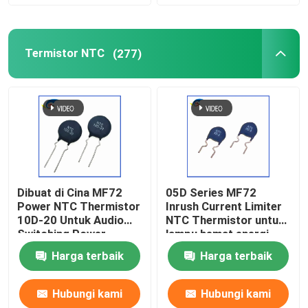
Tentang Kami
Termistor NTC
(277)
Tur Pabrik
Kontrol Kualitas
Hubungi Kami
Dibuat di Cina MF72
05D Series MF72
Power NTC Thermistor
Inrush Current Limiter
Berita
10D-20 Untuk Audio
NTC Thermistor untuk
Switching Power
lampu hemat energi,
Supply Dan Inverter
balast, power supply
Harga terbaik
Harga terbaik
Kasus-kasus
Spot
switch
Hubungi kami
Hubungi kami
Termistor PTC