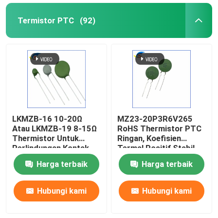
Termistor PTC
(92)
LKMZB-16 10-20Ω
MZ23-20P3R6V265
Atau LKMZB-19 8-15Ω
RoHS Thermistor PTC
Thermistor Untuk
Ringan, Koefisien
Perlindungan Kontak
Termal Positif Stabil
Relay Tipe PTC
Thermistor Untuk
Harga terbaik
Harga terbaik
Thermistor Multi-
Perlindungan
Purpose Heat-Resista
Overcurrent
Hubungi kami
Hubungi kami