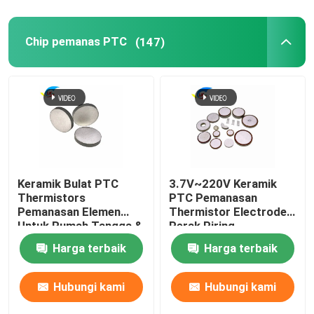
Chip pemanas PTC
(147)
Keramik Bulat PTC
3.7V~220V Keramik
Thermistors
PTC Pemanasan
Pemanasan Elemen
Thermistor Electrode
Rumah
Untuk Rumah Tangga &
Perak Piring
Industri Otomotif Pelet
Pemanasan Suhu
Harga terbaik
Harga terbaik
Kualitas Premium
Konstan
Produk
Hubungi kami
Hubungi kami
Video