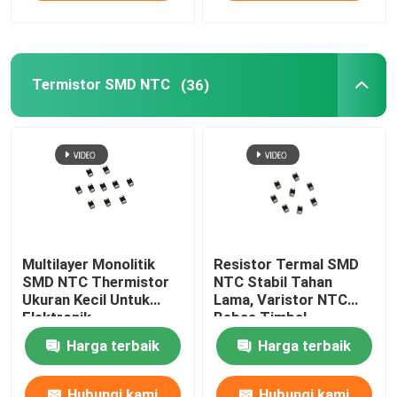
Chip pemanas PTC
Termistor SMD NTC
(36)
Termistor NTC
Termistor SMD NTC
Termistor NTC Daya
Multilayer Monolitik
Resistor Termal SMD
Sensor Suhu NTC
SMD NTC Thermistor
NTC Stabil Tahan
Ukuran Kecil Untuk
Lama, Varistor NTC
Elektronik
Bebas Timbal
Varistor Oksida Logam
Harga terbaik
Harga terbaik
Varistor SMD
Hubungi kami
Hubungi kami