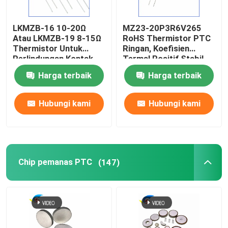
Sakelar Suhu Bimetal
LKMZB-16 10-20Ω
MZ23-20P3R6V265
Atau LKMZB-19 8-15Ω
RoHS Thermistor PTC
Thermistor Untuk
Ringan, Koefisien
PPTC Fuse Resetable
Perlindungan Kontak
Termal Positif Stabil
Relay Tipe PTC
Thermistor Untuk
Harga terbaik
Harga terbaik
Thermistor Multi-
Perlindungan
Resistor Tergantung Cahaya
Purpose Heat-Resista
Overcurrent
Hubungi kami
Hubungi kami
Tabung Pelepasan Gas
Fuse Mobil Mini
Chip pemanas PTC
(147)
Sekring Pemasangan Permukaan
Fuse pemotongan termal