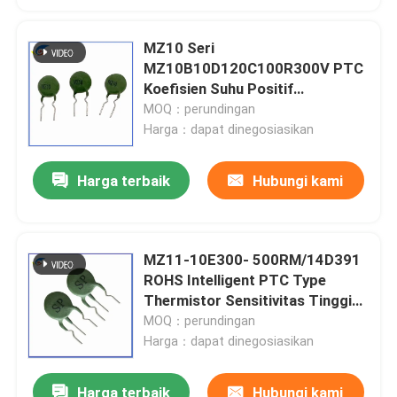
MZ10 Seri
MZ10B10D120C100R300V PTC
Koefisien Suhu Positif
Thermistor Perlindungan
MOQ：perundingan
Overcurrent Dedikasi Untuk
Harga：dapat dinegosiasikan
Jahit
Harga terbaik
Hubungi kami
MZ11-10E300- 500RM/14D391
ROHS Intelligent PTC Type
Thermistor Sensitivitas Tinggi
Untuk Elektronik
MOQ：perundingan
Harga：dapat dinegosiasikan
Harga terbaik
Hubungi kami