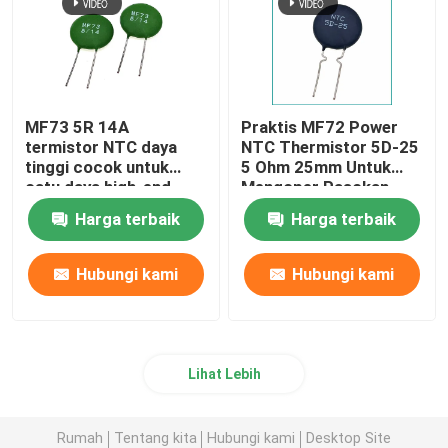
MF73 5R 14A
Praktis MF72 Power
termistor NTC daya
NTC Thermistor 5D-25
tinggi cocok untuk
5 Ohm 25mm Untuk
catu daya high-end
Mengoper Pasokan
berdaya tinggi
Daya Inverter Pasokan
Harga terbaik
Harga terbaik
Daya
Hubungi kami
Hubungi kami
Lihat Lebih
Rumah
Tentang kita
Hubungi kami
Desktop Site