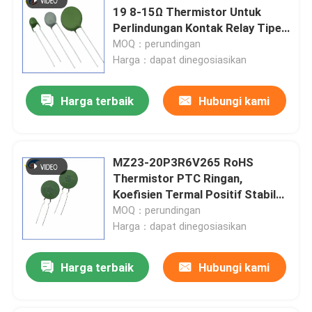
19 8-15Ω Thermistor Untuk
Perlindungan Kontak Relay Tipe
PTC Thermistor Multi-Purpose
MOQ：perundingan
Heat-Resista
Harga：dapat dinegosiasikan
Harga terbaik
Hubungi kami
MZ23-20P3R6V265 RoHS
Thermistor PTC Ringan,
Koefisien Termal Positif Stabil
Thermistor Untuk Perlindungan
MOQ：perundingan
Overcurrent
Harga：dapat dinegosiasikan
Harga terbaik
Hubungi kami