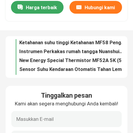
Harga terbaik
Hubungi kami
Ketahanan suhu tinggi Ketahanan MF58 Pengolahan kaca Tipe 10K 50K 100K Cocok untuk penghaluskan rambut NTC Thermis
Instrumen Perkakas rumah tangga Nuanshuibao Spesial NTC Thermistor 10K 50K 100K 1% Presisi tinggi 3-5mm Panjang garis
Tentang Kami
New Energy Special Thermistor MF52A 5K (502) Sensor Suhu Waterproof Praktis, Koefisien Suhu Negatif Stabil
Sensor Suhu Kendaraan Otomatis Tahan Lembab 5K 10K 20K Multi Scene
Tur Pabrik
5*25 Sensor Thermistor Tubular 5K 10K 50K 100KF3950 Cocok untuk Modul Kontrol Suhu, Suhu Digital, Instru
Stabil 5K 10K 100KF3950 Sensor Thermistor Presisi Tinggi Dehumidifier Thermistor Khusus
Kontrol Kualitas
Sensor suhu NTC berlapis ganda yang stabil, termistor khusus untuk AC 10K 50K 100K Multi-Resistance Multip
10K3950 Mono DC Audio Temperature Probe NTC Sensor termistor
Hubungi Kami
NTC Sensor Suhu Untuk Instrumen Kontrol Suhu 10K 3435 1 Meter Biaya-efektif, Kelembaban-Bukti AC1800V Nicke
IP68 Waterproof Stainless Steel Rolling Groove NTC Sensor Suhu 50K 3950 Waterproof, anti korosi Cocok untuk A
Berita
Tinggalkan pesan
26*7.5 Square Wiring Ring Type 10K 15K 20K 47K 50K 100K Sensor Thermistor Untuk Baterai Lithium
Kami akan segera menghubungi Anda kembali!
Perlindungan suhu radiator Ntc Sensor termistor 100K3950 Flat Shell Probe Suhu
Kasus-kasus
Sensor Suhu Lubang Bulat Thermistor 100K3950 Digital Ntc Suhu Pengukuran Resistensi Keakuratan probe 1%
Flang Baffle Sensor Suhu NTC Thermistor 50K3950 Keakuratan 1% Electric Heating Furnace Thermistor Probe Untuk Air
Termistor PTC
10K 100K Akurasi 1% Rintangan suhu 300°C Peralatan rumah tangga kecil NTC Sensor termal Stamping Suhu tabung