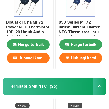
Dibuat di Cina MF72
05D Series MF72
Power NTC Thermistor
Inrush Current Limiter
10D-20 Untuk Audio
NTC Thermistor untuk
Switching Power
lampu hemat energi,
Supply Dan Inverter
balast, power supply
Harga terbaik
Harga terbaik
Spot
switch
Hubungi kami
Hubungi kami
Termistor SMD NTC
(36)