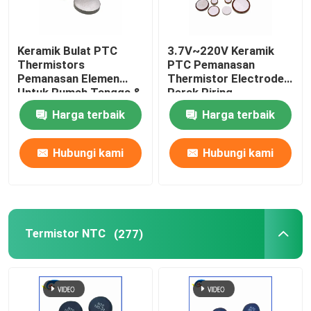
Fuse Kartrid Miniatur
Keramik Bulat PTC
3.7V~220V Keramik
Thermistors
PTC Pemanasan
pelindung overload termal
Pemanasan Elemen
Thermistor Electrode
Untuk Rumah Tangga &
Perak Piring
Industri Otomotif Pelet
Pemanasan Suhu
Harga terbaik
Harga terbaik
Kualitas Premium
Konstan
Hubungi kami
Hubungi kami
Termistor NTC
(277)