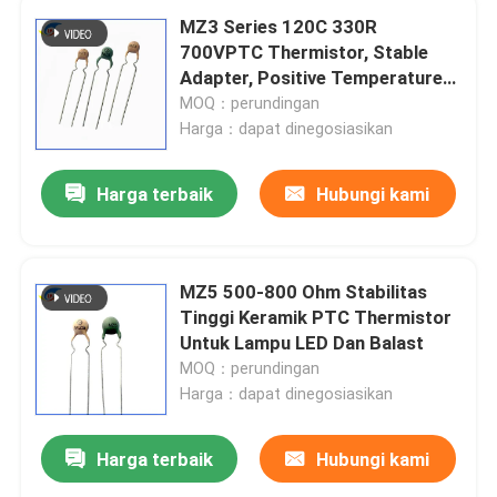
MZ3 Series 120C 330R
700VPTC Thermistor, Stable
Adapter, Positive Temperature
Thermistor Untuk Mengganti
MOQ：perundingan
Sumber Daya
Harga：dapat dinegosiasikan
Harga terbaik
Hubungi kami
MZ5 500-800 Ohm Stabilitas
Tinggi Keramik PTC Thermistor
Untuk Lampu LED Dan Balast
MOQ：perundingan
Harga：dapat dinegosiasikan
Harga terbaik
Hubungi kami