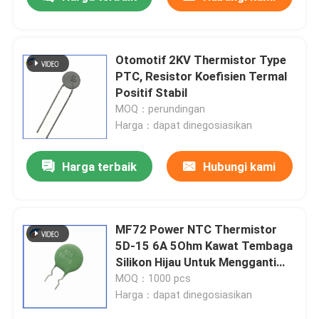
Otomotif 2KV Thermistor Type
PTC, Resistor Koefisien Termal
Positif Stabil
MOQ：perundingan
Harga：dapat dinegosiasikan
Harga terbaik
Hubungi kami
Rumah
MF72 Power NTC Thermistor
5D-15 6A 5Ohm Kawat Tembaga
Silikon Hijau Untuk Mengganti
Produk
Pasokan Listrik
MOQ：1000 pcs
Harga：dapat dinegosiasikan
Video