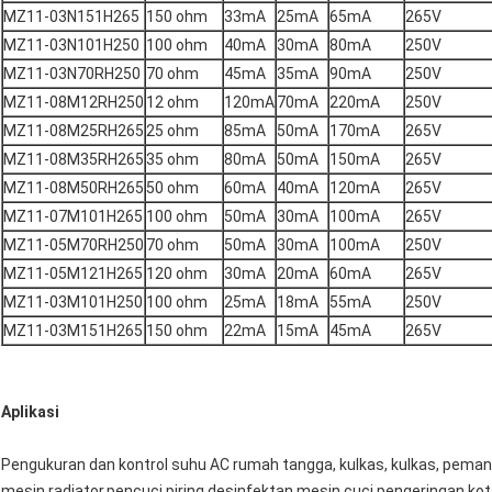
MZ11-03N151H265
150 ohm
33mA
25mA
65mA
265V
MZ11-03N101H250
100 ohm
40mA
30mA
80mA
250V
MZ11-03N70RH250
70 ohm
45mA
35mA
90mA
250V
MZ11-08M12RH250
12 ohm
120mA
70mA
220mA
250V
MZ11-08M25RH265
25 ohm
85mA
50mA
170mA
265V
MZ11-08M35RH265
35 ohm
80mA
50mA
150mA
265V
MZ11-08M50RH265
50 ohm
60mA
40mA
120mA
265V
MZ11-07M101H265
100 ohm
50mA
30mA
100mA
265V
MZ11-05M70RH250
70 ohm
50mA
30mA
100mA
250V
MZ11-05M121H265
120 ohm
30mA
20mA
60mA
265V
MZ11-03M101H250
100 ohm
25mA
18mA
55mA
250V
MZ11-03M151H265
150 ohm
22mA
15mA
45mA
265V
Aplikasi
Pengukuran dan kontrol suhu AC rumah tangga, kulkas, kulkas, peman
mesin,radiator,pencuci piring,desinfektan,mesin cuci,pengeringan,