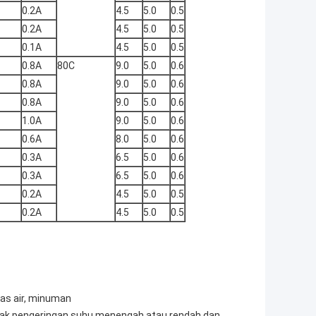
0.2A
4.5
5.0
0.5
0.2A
4.5
5.0
0.5
0.1A
4.5
5.0
0.5
0.8A
80C
9.0
5.0
0.6
0.8A
9.0
5.0
0.6
0.8A
9.0
5.0
0.6
1.0A
9.0
5.0
0.6
0.6A
8.0
5.0
0.6
0.3A
6.5
5.0
0.6
0.3A
6.5
5.0
0.6
0.2A
4.5
5.0
0.5
0.2A
4.5
5.0
0.5
as air, minuman
kotak pengeringan suhu menengah atau rendah dan