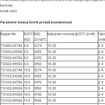
konstan
kotak suhu.
Parameter kinerja listrik produk konvensional
Bagian No.
R25°C
B(K)
Kekuatan nominal @25°C ((mW)
Fakt
(KΩ)
25/50°C
(mW
TS502□3274A
5.0
3274
10-20
2-4
TS502□3435B
5.0
3435
10-20
2-4
TS502□3470A
5.0
3470
10-20
2-4
TS502□3950A
5.0
3950
10-20
2-4
TS103□3274A
10.0
3274
10-20
2-4
TS103□3435B
10.0
3435
10-20
2-4
TS103□3470A
10.0
3470
10-20
2-4
TS103□3950A
10.0
3950
10-20
2-4
TS103□4100A
10.0
4100
10-20
2-4
TS153□3950A
15.0
3950
10-20
2-4