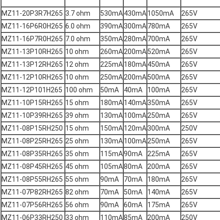
MZ11-20P3R7H265
3.7 ohm
530mA
430mA
1050mA
265V
MZ11-16P6R0H265
6.0 ohm
390mA
300mA
780mA
265V
MZ11-16P7R0H265
7.0 ohm
350mA
280mA
700mA
265V
MZ11-13P10RH265
10 ohm
260mA
200mA
520mA
265V
MZ11-13P12RH265
12 ohm
225mA
180mA
450mA
265V
MZ11-12P10RH265
10 ohm
250mA
200mA
500mA
265V
MZ11-12P101H265
100 ohm
50mA
40mA
100mA
265V
MZ11-10P15RH265
15 ohm
180mA
140mA
350mA
265V
MZ11-10P39RH265
39 ohm
130mA
100mA
250mA
265V
MZ11-08P15RH250
15 ohm
150mA
120mA
300mA
250V
MZ11-08P25RH265
25 ohm
130mA
100mA
250mA
265V
MZ11-08P35RH265
35 ohm
115mA
90mA
225mA
265V
MZ11-08P45RH265
45 ohm
105mA
80mA
200mA
265V
MZ11-08P55RH265
55 ohm
90mA
70mA
180mA
265V
MZ11-07P82RH265
82 ohm
70mA
50mA
140mA
265V
MZ11-07P56RH265
56 ohm
90mA
60mA
175mA
265V
MZ11-06P33RH250
33 ohm
110mA
85mA
200mA
250V