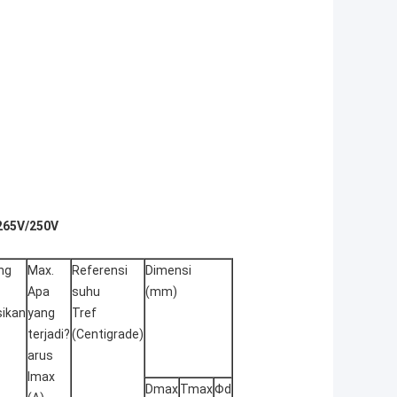
 265V/250V
ng
Max.
Referensi
Dimensi
Apa
suhu
(mm)
ikan
yang
Tref
terjadi?
(Centigrade)
arus
Imax
Dmax
Tmax
Φd