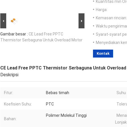
Kuantitas min Or
Harga:
Kemasan rincian:
Waktu pengirima
Gambar besar :
CE Lead Free PPTC
Syarat-syarat p
Thermistor Serbaguna Untuk Overload Motor
Menyediakan ke
Kontak
CE Lead Free PPTC Thermistor Serbaguna Untuk Overload
Deskripsi
Fitur:
Bebas timah
Suhu 
Koefisien Suhu:
PTC
Toler
Polimer Molekul Tinggi
Mena
Bahan:
Lonjak