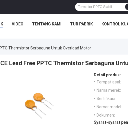
UK
VIDEO
TENTANG KAMI
TUR PABRIK
KONTROL KU
PPTC Thermistor Serbaguna Untuk Overload Motor
CE Lead Free PPTC Thermistor Serbaguna Unt
Detail produk:
Tempat asal:
Nama merek:
Sertifikasi:
Nomor model:
Dokumen:
Syarat-syarat pe