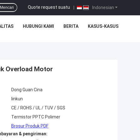
Quote request suatu
|
Indonesian
Mencari
ALITAS
HUBUNGI KAMI
BERITA
KASUS-KASUS
uk Overload Motor
Dong Guan Cina
linkun
CE / ROHS / UL / TUV / SGS
Termistor PPTC Polimer
Brosur Produk PDF
mbayaran & pengiriman: