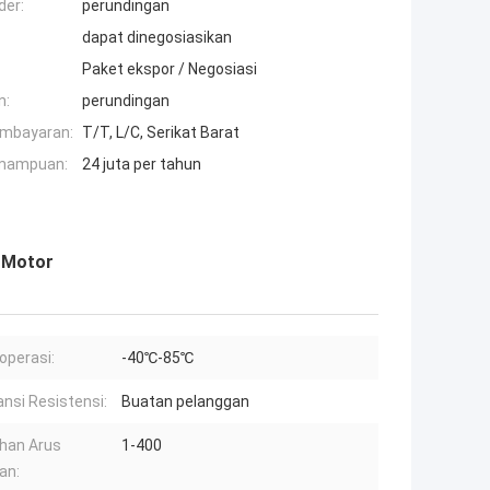
der:
perundingan
dapat dinegosiasikan
Paket ekspor / Negosiasi
n:
perundingan
embayaran:
T/T, L/C, Serikat Barat
mampuan:
24 juta per tahun
 Motor
operasi:
-40℃-85℃
ansi Resistensi:
Buatan pelanggan
han Arus
1-400
an: