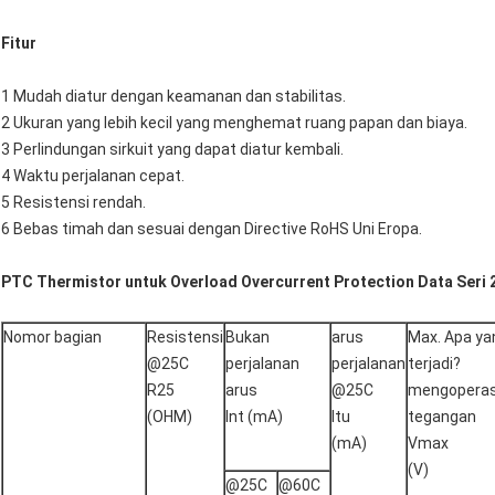
Fitur
1 Mudah diatur dengan keamanan dan stabilitas.
2 Ukuran yang lebih kecil yang menghemat ruang papan dan biaya.
3 Perlindungan sirkuit yang dapat diatur kembali.
4 Waktu perjalanan cepat.
5 Resistensi rendah.
6 Bebas timah dan sesuai dengan Directive RoHS Uni Eropa.
PTC Thermistor untuk Overload Overcurrent Protection Data Seri
Nomor bagian
Resistensi
Bukan
arus
Max. Apa ya
@25C
perjalanan
perjalanan
terjadi?
R25
arus
@25C
mengoperas
(OHM)
Int (mA)
Itu
tegangan
(mA)
Vmax
(V)
@25C
@60C