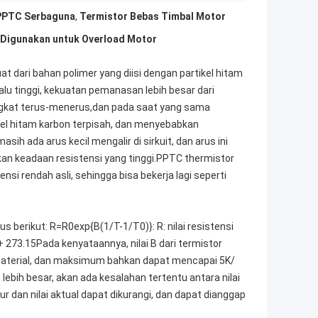
PPTC Serbaguna
,
Termistor Bebas Timbal Motor
 Digunakan untuk Overload Motor
t dari bahan polimer yang diisi dengan partikel hitam
lalu tinggi, kekuatan pemanasan lebih besar dari
ingkat terus-menerus,dan pada saat yang sama
kel hitam karbon terpisah, dan menyebabkan
sih ada arus kecil mengalir di sirkuit, dan arus ini
n keadaan resistensi yang tinggi.PPTC thermistor
i rendah asli, sehingga bisa bekerja lagi seperti
 berikut: R=R0exp{B(1/T-1/T0)}: R: nilai resistensi
C) + 273.15Pada kenyataannya, nilai B dari termistor
 material, dan maksimum bahkan dapat mencapai 5K/
lebih besar, akan ada kesalahan tertentu antara nilai
ur dan nilai aktual dapat dikurangi, dan dapat dianggap