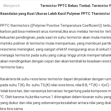
Menyoroti:
Termistor PPTC Bebas Timbal
,
Termistor 
Keandalan yang Kuat Ukuran Lebih Kecil Polymer PPTC Thermistor
PPTC thermistors ((Polymer Positive Temperature Coefficient)) terbua
karbon.jadi bisa melewati arus nominalJika arus melalui termistor ter
kekuatan pendinginan, pada saat ini suhu termistor akan mulai men
matriks polimer di termistor mulai memperluas, yang membuat parti
resistensi meningkat, yang sangat efektif mengurangi arus di sirkuit.ma
menjaga termistor pada suhu yang cukup tinggi untuk mempertahanka
akan mendinginkan dengan cepat dan akan kembali ke keadaan resistens
termistor baru.
Karakteristik suhu-resistensi termistor dapat dinyatakan dengan rumus
pada suhu T(K), Ro: suhu T0,(K) nilai resistensi, nilai B:B, *T(K) = t(o
tidak konstan, dan variasinya bervariasi tergantung pada komposisi
°C. Oleh karena itu,ketika rumus 1 diterapkan dalam kisaran suhu yang 
yang diukur dan nilai yang sebenarnya.kesalahan antara nilai yang diuk
kira-kira sama.