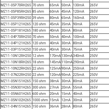
MZ11-05P70RH265
70 ohm
65mA
50mA
130mA
265V
MZ11-05P85RH265
85 ohm
60mA
45mA
120mA
265V
MZ11-05P39RH250
39 ohm
80mA
65mA
160mA
250V
MZ11-05P121H265
120 ohm
45mA
35mA
90mA
265V
MZ11-05P181H265
180 ohm
40mA
30mA
80mA
265V
MZ11-04P70RH250
70 ohm
50mA
40mA
100mA
250V
MZ11-04P121H265
120 ohm
40mA
30mA
80mA
265V
MZ11-03P151H250
150 ohm
40mA
30mA
75mA
250V
MZ11-10N12RH250
12 ohm
170mA
130mA
340mA
250V
MZ11-10N18RH265
18 ohm
145mA
110mA
290mA
265V
MZ11-10N22RH265
22 ohm
125mA
90mA
250mA
265V
MZ11-07N22RH250
22 ohm
120mA
90mA
225mA
250V
MZ11-05N151H265
150 ohm
38mA
30mA
80mA
265V
MZ11-05N301H265
300 ohm
27mA
20mA
55mA
265V
MZ11-05N601H265
600 ohm
20mA
15mA
40mA
265V
MZ11-05N102H265
1000 ohm
15mA
12mA
30mA
265V
MZ11-04N151H265
150 ohm
36mA
28mA
80mA
265V