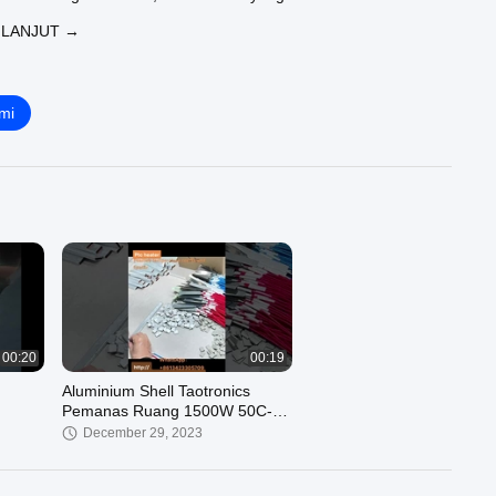
 LANJUT →
mi
00:20
00:19
Aluminium Shell Taotronics
Pemanas Ruang 1500W 50C-
320C Termostat yang
December 29, 2023
disesuaikan