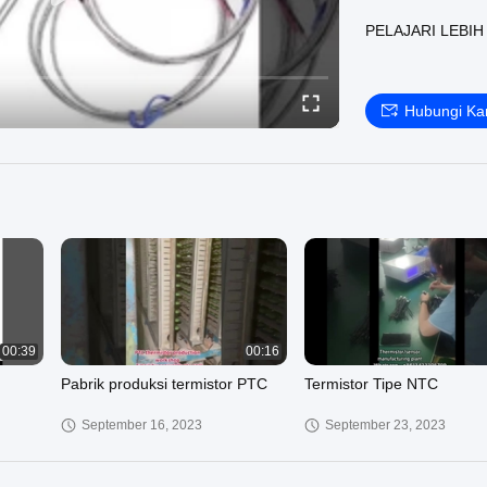
PELAJARI LEBIH
Hubungi Ka
00:39
00:16
Pabrik produksi termistor PTC
Termistor Tipe NTC
September 16, 2023
September 23, 2023