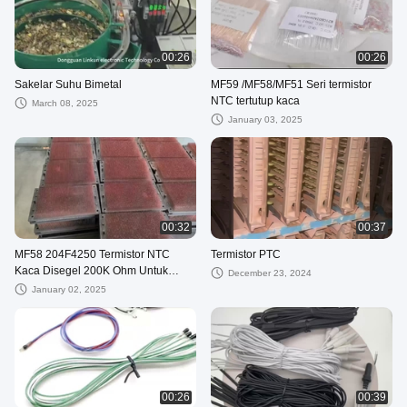
00:26
00:26
Sakelar Suhu Bimetal
MF59 /MF58/MF51 Seri termistor
NTC tertutup kaca
March 08, 2025
January 03, 2025
00:32
00:37
MF58 204F4250 Termistor NTC
Termistor PTC
Kaca Disegel 200K Ohm Untuk
December 23, 2024
Deteksi Suhu Tinggi Di Microwave
January 02, 2025
Oven
00:26
00:39