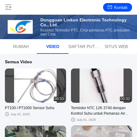
Kontak
Dongguan Linkun Electronic Technology
Co., Ltd.
Kualitas Termistor PTC, Chip pemanas PTC produsen
dari Cina
RUMAH
VIDEO
DAFTAR PUTAR
SITUS WEB
Semua Video
00:33
00:32
PT100 / PT1000 Sensor Suhu
Termistor NTC 12K 3740 dengan
Kontrol Suhu untuk Pemanas Air
July 02, 2025
Dispenser, Boiler, Suhu Air Mobil
July 01, 2025