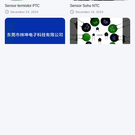
Sensor termistor PTC
Sensor Suhu NTC
December 23, 2024
December 16, 2024
00:42
00:30
Thermistor keramik PTC bulat
TERMISTOR NTC DAYA MF72
dengan elemen makan
August 08, 2026
August 08, 2026
00:41
00:44
PTC Thermistor Untuk Pemanasan
MF11-472 M NTC Sensor suhu
termistor 5 mm 4.7K Ohm 5% 10%
July 25, 2026
20% Kompensasi suhu
August 08, 2026