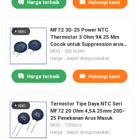
Harga terbaik
Hubungi kami
MF72 3D-25 Power NTC
Thermistor 3 Ohm 9A 25 Mm
Cocok untuk Suppression arus
gelombang pasokan daya tinggi
MOQ：500 BUAH
Harga：dapat dinegosiasikan
Harga terbaik
Hubungi kami
Termistor Tipe Daya NTC Seri
MF72 20 Ohm 4,5A 25mm 20D-
25 Penekanan Arus Masuk
MOQ：1000pcs
Harga：dapat dinegosiasikan