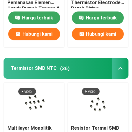
Pemanasan Elemen
Thermistor Electrode
Untuk Rumah Tangga &
Perak Piring
Industri Otomotif Pelet
Pemanasan Suhu
Harga terbaik
Harga terbaik
Kualitas Premium
Konstan
Hubungi kami
Hubungi kami
Termistor SMD NTC
(36)
Multilayer Monolitik
Resistor Termal SMD