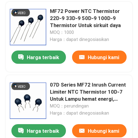
MF72 Power NTC Thermistor
Fuse Kartrid Miniatur
22D-9 33D-9 50D-9 100D-9
Thermistor Untuk sirkuit daya
pelindung overload termal
MOQ：1000
Harga：dapat dinegosiasikan
Harga terbaik
Hubungi kami
Tinggalkan pesan
07D Series MF72 Inrush Current
Limiter NTC Thermistor 10D-7
Kami akan segera menghubungi Anda
Untuk Lampu hemat energi,
kembali!
Balast Dan Sirkuit Pasokan
MOQ：perundingan
Listrik
Harga：dapat dinegosiasikan
Harga terbaik
Hubungi kami