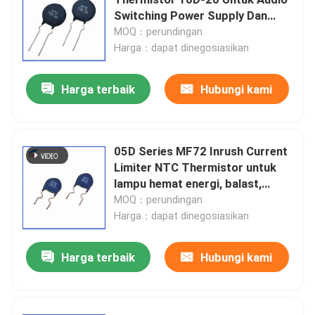
Switching Power Supply Dan
Inverter Spot
MOQ：perundingan
Chip pemanas PTC
Harga：dapat dinegosiasikan
Termistor NTC
Harga terbaik
Hubungi kami
Termistor SMD NTC
05D Series MF72 Inrush Current
Limiter NTC Thermistor untuk
Termistor NTC Daya
lampu hemat energi, balast,
power supply switch
MOQ：perundingan
Sensor Suhu NTC
Harga：dapat dinegosiasikan
Harga terbaik
Hubungi kami
Varistor Oksida Logam
Varistor SMD