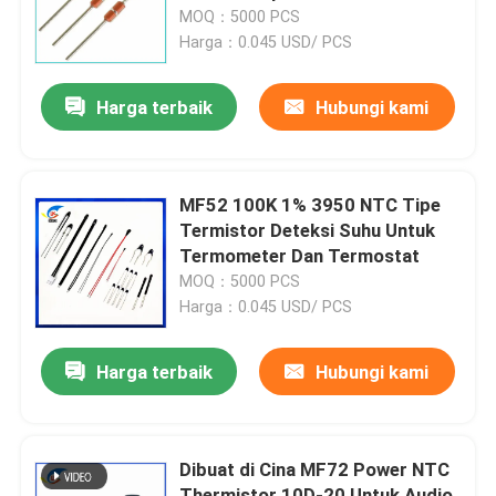
MOQ：5000 PCS
Harga：0.045 USD/ PCS
Tentang Kami
Harga terbaik
Hubungi kami
Tur Pabrik
Kontrol Kualitas
MF52 100K 1% 3950 NTC Tipe
Termistor Deteksi Suhu Untuk
Termometer Dan Termostat
Hubungi Kami
MOQ：5000 PCS
Harga：0.045 USD/ PCS
Berita
Harga terbaik
Hubungi kami
Kasus-kasus
Dibuat di Cina MF72 Power NTC
Termistor PTC
Thermistor 10D-20 Untuk Audio