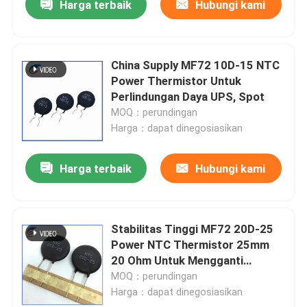
Harga terbaik
Hubungi kami
China Supply MF72 10D-15 NTC
Power Thermistor Untuk
Perlindungan Daya UPS, Spot
MOQ：perundingan
Harga：dapat dinegosiasikan
Harga terbaik
Hubungi kami
Stabilitas Tinggi MF72 20D-25
Power NTC Thermistor 25mm
20 Ohm Untuk Mengganti
Sumber Daya
MOQ：perundingan
Harga：dapat dinegosiasikan