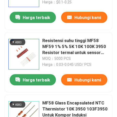
Pencetakan 3D
Harga：$0.1-0.25
Harga terbaik
Hubungi kami
Resistensi suhu tinggi MF58
MF59 1% 5% 5K 10K 100K 3950
Resistor termal untuk sensor
suhu NTC Diode 3435 4150
MOQ：5000 PCS
Harga：0.03-0.045 USD/ PCS
Harga terbaik
Hubungi kami
Rumah
Produk
MF58 Glass Encapsulated NTC
Thermistor 10K 3950 103F3950
Untuk Kompor Induksi
Video