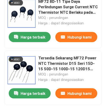
MF72 8D-11 Tipe Daya
Perlindungan Surge Current NTC
Sakelar Suhu Bimetal
Thermistor NTC Berlaku pada
SKD Kit atau Power Supply
MOQ：perundingan
Switch
Harga：dapat dinegosiasikan
PPTC Fuse Resetable
Harga terbaik
Hubungi kami
Resistor Tergantung Cahaya
Tabung Pelepasan Gas
Tersedia Sekarang MF72 Power
NTC Thermistor D15 Seri 15D-
15 50D-15 100D-15 120D15
Fuse Mobil Mini
120D-15 220D-15
MOQ：perundingan
Harga：dapat dinegosiasikan
Sekring Pemasangan Permukaan
Harga terbaik
Hubungi kami
Fuse pemotongan termal