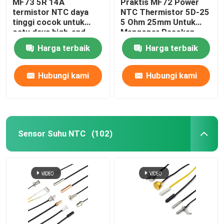
MF73 5R 14A
Praktis MF72 Power
termistor NTC daya
NTC Thermistor 5D-25
tinggi cocok untuk
5 Ohm 25mm Untuk
catu daya high-end
Mengoper Pasokan
berdaya tinggi
Daya Inverter Pasokan
Harga terbaik
Harga terbaik
Daya
Hubungi kami
Hubungi kami
Sensor Suhu NTC
(102)