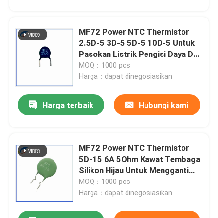
MF72 Power NTC Thermistor
2.5D-5 3D-5 5D-5 10D-5 Untuk
Pasokan Listrik Pengisi Daya Dan
Pasokan Listrik Adaptor
MOQ：1000 pcs
Harga：dapat dinegosiasikan
Kirimkan
Harga terbaik
Hubungi kami
MF72 Power NTC Thermistor
5D-15 6A 5Ohm Kawat Tembaga
Silikon Hijau Untuk Mengganti
Pasokan Listrik
MOQ：1000 pcs
Harga：dapat dinegosiasikan