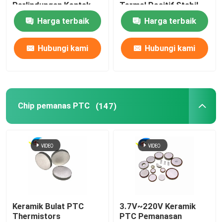
Perlindungan Kontak
Termal Positif Stabil
Relay Tipe PTC
Thermistor Untuk
Harga terbaik
Harga terbaik
Thermistor Multi-
Perlindungan
Purpose Heat-Resista
Overcurrent
Hubungi kami
Hubungi kami
Chip pemanas PTC
(147)
Keramik Bulat PTC
3.7V~220V Keramik
Thermistors
PTC Pemanasan