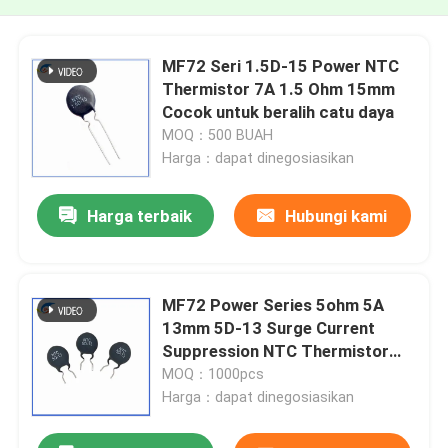
MF72 Seri 1.5D-15 Power NTC
Thermistor 7A 1.5 Ohm 15mm
Cocok untuk beralih catu daya
MOQ：500 BUAH
Harga：dapat dinegosiasikan
Harga terbaik
Hubungi kami
MF72 Power Series 5ohm 5A
13mm 5D-13 Surge Current
Suppression NTC Thermistor
Untuk Peralatan Pasokan Listrik
MOQ：1000pcs
Harga：dapat dinegosiasikan