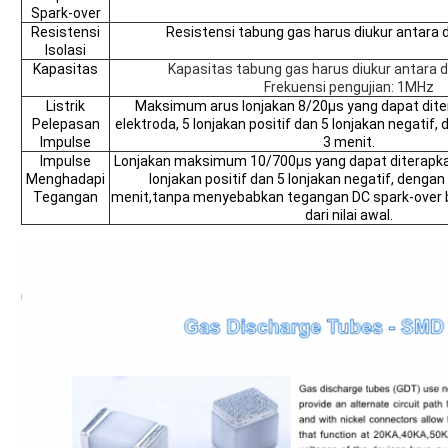
Spark-over
Resistensi
Resistensi tabung gas harus diukur antara d
Isolasi
Kapasitas
Kapasitas tabung gas harus diukur antara d
Frekuensi pengujian: 1MHz
Listrik
Maksimum arus lonjakan 8/20μs yang dapat dite
Pelepasan
elektroda, 5 lonjakan positif dan 5 lonjakan negatif,
Impulse
3 menit.
Impulse
Lonjakan maksimum 10/700μs yang dapat diterapka
Menghadapi
lonjakan positif dan 5 lonjakan negatif, dengan
Tegangan
menit,tanpa menyebabkan tegangan DC spark-over b
dari nilai awal.