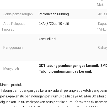
Μs)::
Jenis pemasangan::
Permukaan Gunung
Arus 
Arus Pelepasan
2KA (8/20μs 10 kali)
Kapas
Impuls::
1MHz 0
komunikasi
Penggunaan:
Cahay
GDT tabung pembuangan gas keramik
,
SMD1
Menyoroti:
Tabung pembuangan gas keramik
Kinerja produk:
Tabung pembuangan gas keramik adalah perangkat switch yang palin
petir.Apakah itu perlindungan petir untuk catu daya AC atau DC atau pe
digunakan untuk melepaskan arus petir ke bumi. Karakteristik utaman