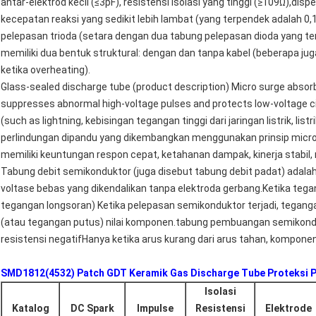
antar-elektrod kecil (≤3pF), resistensi isolasi yang tinggi (≥109Ω),d
kecepatan reaksi yang sedikit lebih lambat (yang terpendek adalah 0,
pelepasan trioda (setara dengan dua tabung pelepasan dioda yang ter
memiliki dua bentuk struktural: dengan dan tanpa kabel (beberapa jug
ketika overheating).
Glass-sealed discharge tube (product description) Micro surge absorb
suppresses abnormal high-voltage pulses and protects low-voltage c
(such as lightning, kebisingan tegangan tinggi dari jaringan listrik, list
perlindungan dipandu yang dikembangkan menggunakan prinsip micro-g
memiliki keuntungan respon cepat, ketahanan dampak, kinerja stabil, 
Tabung debit semikonduktor (juga disebut tabung debit padat) adala
voltase bebas yang dikendalikan tanpa elektroda gerbang.Ketika teg
tegangan longsoran) Ketika pelepasan semikonduktor terjadi, teganga
(atau tegangan putus) nilai komponen.tabung pembuangan semikond
resistensi negatifHanya ketika arus kurang dari arus tahan, kompone
SMD1812(4532) Patch GDT Keramik Gas Discharge Tube Proteksi 
Isolasi
Katalog
DC Spark
Impulse
Resistensi
Elektrode