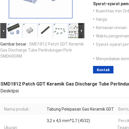
Syarat-syarat pem
Kuantitas min Ord
Harga:
Kemasan rincian:
Waktu pengiriman
Gambar besar :
SMD1812 Patch GDT Keramik
Syarat-syarat pe
Gas Discharge Tube Perlindungan Petir
SMD600XM
Menyediakan ke
Kontak
SMD1812 Patch GDT Keramik Gas Discharge Tube Perlind
Deskripsi
Nama produk::
Tabung Pelepasan Gas Keramik GDT
Bentu
3,2 x 4,5 mm*2,7 (4532)
Perci
Ukuran:
Tegang