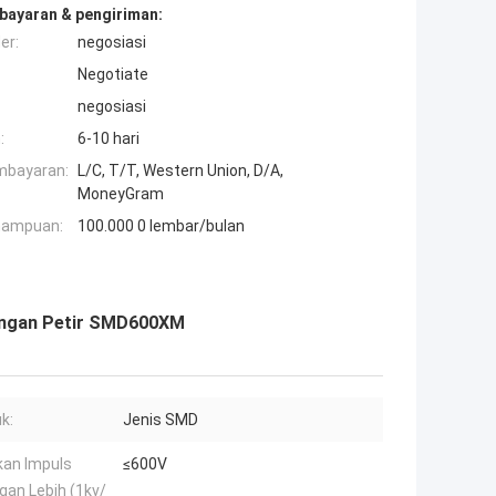
bayaran & pengiriman:
er:
negosiasi
Negotiate
negosiasi
:
6-10 hari
mbayaran:
L/C, T/T, Western Union, D/A,
MoneyGram
mampuan:
100.000 0 lembar/bulan
ungan Petir SMD600XM
k:
Jenis SMD
kan Impuls
≤600V
an Lebih (1kv/