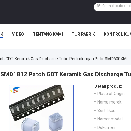
UK
VIDEO
TENTANG KAMI
TUR PABRIK
KONTROL KU
h GDT Keramik Gas Discharge Tube Perlindungan Petir SMD600XM
SMD1812 Patch GDT Keramik Gas Discharge T
Detail produk:
Place of Origin:
Nama merek:
Sertifikasi:
Nomor model:
Dokumen: