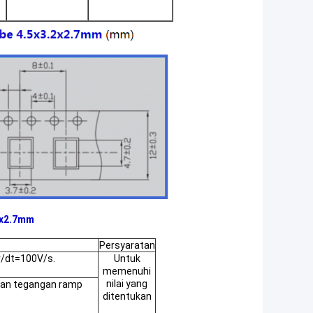
2x2.7mm
Persyaratan
v/dt=100V/s.
Untuk
memenuhi
nilai yang
gan tegangan ramp
ditentukan