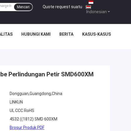
Quote request suatu
|
Mencari
Indonesian
ALITAS
HUBUNGI KAMI
BERITA
KASUS-KASUS
ube Perlindungan Petir SMD600XM
Dongguan,Guangdong,China
LINKUN
UL CCC RoHS
4532 ((1812) SMD 600XM
Brosur Produk PDF