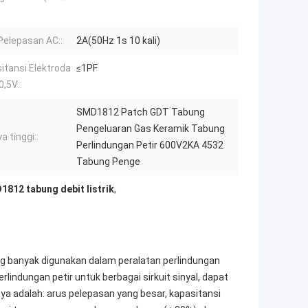
Pelepasan AC::
2A(50Hz 1s 10 kali)
itansi Elektroda
≤1PF
,5V::
SMD1812 Patch GDT Tabung
Pengeluaran Gas Keramik Tabung
a tinggi::
Perlindungan Petir 600V2KA 4532
Tabung Penge
812 tabung debit listrik
,
g banyak digunakan dalam peralatan perlindungan
rlindungan petir untuk berbagai sirkuit sinyal, dapat
ya adalah: arus pelepasan yang besar, kapasitansi