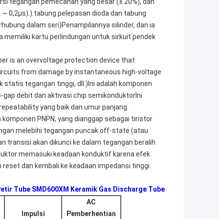
ispersi tegangan pemecahan yang besar (± 20%), dan
1 ~ 0,2μs).).tabung pelepasan dioda dan tabung
hubung dalam seri)Penampilannya silinder, dan ia
a memiliki kartu perlindungan untuk sirkuit pendek
er is an overvoltage protection device that
ircuits from damage by instantaneous high-voltage
rik statis tegangan tinggi, dll.)Ini adalah komponen
ap debit dan aktivasi chip semikonduktorIni
repeatability yang baik dan umur panjang.
h komponen PNPN, yang dianggap sebagai tiristor
angan melebihi tegangan puncak off-state (atau
n transisi akan dikunci ke dalam tegangan beralih
uktor memasuki keadaan konduktif karena efek
n reset dan kembali ke keadaan impedansi tinggi.
Petir Tube SMD600XM Keramik Gas Discharge Tube
AC
Impulsi
Pemberhentian