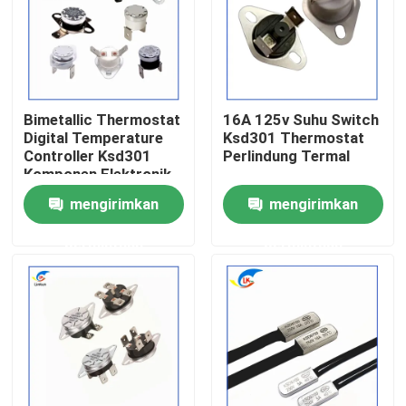
Tentang Kami
Tur Pabrik
Bimetallic Thermostat
16A 125v Suhu Switch
Digital Temperature
Ksd301 Thermostat
Controller Ksd301
Perlindung Termal
Kontrol Kualitas
Komponen Elektronik
Sertifikasi CQC
mengirimkan
mengirimkan
Hubungi Kami
permintaan
permintaan
Berita
Kasus-kasus
Termistor PTC