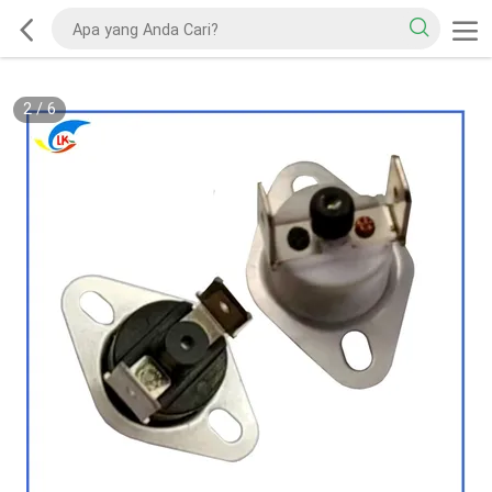
2
/
6