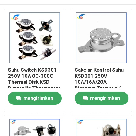
Suhu Switch KSD301
Sakelar Kontrol Suhu
250V 10A 0C-300C
KSD301 250V
Thermal Disk KSD
10A/16A/20A
Bimetallic Thermostat
Biasanya Tertutup /
Biasanya Terbuka 80
Rumah
mengirimkan
mengirimkan
Derajat
permintaan
permintaan
Produk
Video