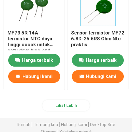
MF73 5R 14A
Sensor termistor MF72
termistor NTC daya
6.8D-25 6R8 Ohm Ntc
tinggi cocok untuk
praktis
catu daya high-end
berdaya tinggi
Harga terbaik
Harga terbaik
Hubungi kami
Hubungi kami
Lihat Lebih
Rumah
Tentang kita
Hubungi kami
Desktop Site
Sitemap
Kebijakan pribadi