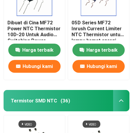
Dibuat di Cina MF72
05D Series MF72
Power NTC Thermistor
Inrush Current Limiter
10D-20 Untuk Audio
NTC Thermistor untuk
Switching Power
lampu hemat energi,
Supply Dan Inverter
balast, power supply
Harga terbaik
Harga terbaik
Spot
switch
Hubungi kami
Hubungi kami
Termistor SMD NTC
(36)