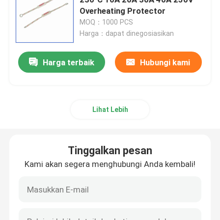
Overheating Protector
MOQ：1000 PCS
Chip pemanas PTC
Harga：dapat dinegosiasikan
Termistor NTC
Harga terbaik
Hubungi kami
Termistor SMD NTC
Lihat Lebih
Termistor NTC Daya
Tinggalkan pesan
Sensor Suhu NTC
Kami akan segera menghubungi Anda kembali!
Varistor Oksida Logam
Varistor SMD