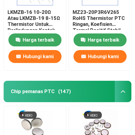
LKMZB-16 10-20Ω
MZ23-20P3R6V265
Fuse Kartrid Miniatur
Atau LKMZB-19 8-15Ω
RoHS Thermistor PTC
Thermistor Untuk
Ringan, Koefisien
Perlindungan Kontak
Termal Positif Stabil
pelindung overload termal
Relay Tipe PTC
Thermistor Untuk
Harga terbaik
Harga terbaik
Thermistor Multi-
Perlindungan
Purpose Heat-Resista
Overcurrent
Hubungi kami
Hubungi kami
Chip pemanas PTC
(147)