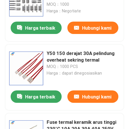
MOQ：1000
Harga：Negotiate
Tentang Kami
Harga terbaik
Hubungi kami
Tur Pabrik
Kontrol Kualitas
Y50 150 derajat 30A pelindung
overheat sekring termal
MOQ：1000 PCS
Hubungi Kami
Harga：dapat dinegosiasikan
Berita
Harga terbaik
Hubungi kami
Kasus-kasus
Fuse termal keramik arus tinggi
Termistor PTC
230°C 10A 20A 30A 40A 250V