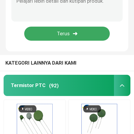
Sakelar Suhu Bimetal
PPTC Fuse Resetable
Resistor Tergantung Cahaya
KATEGORI LAINNYA DARI KAMI
Tabung Pelepasan Gas
Termistor PTC
(92)
Fuse Mobil Mini
Sekring Pemasangan Permukaan
Fuse pemotongan termal