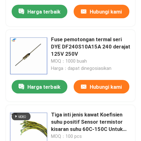
Harga terbaik
Hubungi kami
Fuse pemotongan termal seri
DYE DF240S10A15A 240 derajat
125V 250V
MOQ：1000 buah
Harga：dapat dinegosiasikan
Harga terbaik
Hubungi kami
Tiga inti jenis kawat Koefisien
suhu positif Sensor termistor
kisaran suhu 60C-150C Untuk
motor termal
MOQ：100 pcs