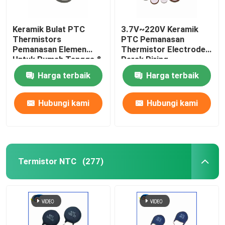
Keramik Bulat PTC
3.7V~220V Keramik
Thermistors
PTC Pemanasan
Pemanasan Elemen
Thermistor Electrode
Untuk Rumah Tangga &
Perak Piring
Industri Otomotif Pelet
Pemanasan Suhu
Harga terbaik
Harga terbaik
Kualitas Premium
Konstan
Hubungi kami
Hubungi kami
Termistor NTC
(277)