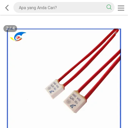
2
/
4