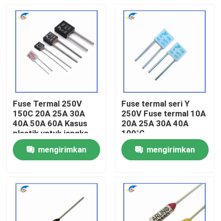
Fuse Termal 250V
Fuse termal seri Y
150C 20A 25A 30A
250V Fuse termal 10A
40A 50A 60A Kasus
20A 25A 30A 40A
plastik untuk jangka
100°C
panjang
mengirimkan
mengirimkan
Rumah
permintaan
permintaan
Produk
Video