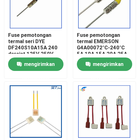
Tentang Kami
Fuse pemotongan
Fuse pemotongan
Tur Pabrik
termal seri DYE
termal EMERSON
DF240S10A15A 240
G4A00072°C-240°C
derajat 125V 250V
5A 10A 15A 20A 25A
Kontrol Kualitas
250V
mengirimkan
mengirimkan
Hubungi Kami
permintaan
permintaan
Berita
Kasus-kasus
Termistor PTC