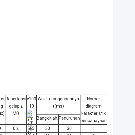
tor
Resistensi
y100
Waktu tanggapannya
Nomor
ng
gelap ≥
10
((ms)
diagram
ux)
MΩ
karakteristik
Bangkitlah.
Penurunan
pencahayaan
0
0.2
0.5
30
30
1