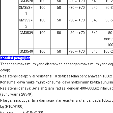
GM3528
100
50
-30 ~ +70
540
10-2
GM3537-
100
50
-30 ~ +70
540
20-3
1
GM3537-
100
50
-30 ~ +70
540
30-5
2
GM3539
100
50
-30 ~ +70
540
50
samp
10
GM3549
100
50
-30 ~ +70
540
100-2
Kondisi pengujian
Tegangan maksimum yang diterapkan: tegangan maksimum yang dap
gelap;
Resistensi gelap: nilai resistensi 10 detik setelah pencahayaan 10Lux
Konsumsi daya maksimum: konsumsi daya maksimum ketika suhu lin
Resistensi cahaya: Setelah 2 jam iradiasi dengan 400-600Lux, nilai u
(suhu warna 2854K);
Nilai gamma: Logaritma dari rasio nilai resistensi standar pada 10Lux
Lg (R10/R100)
Gamma = =Lg ((R10/R100)