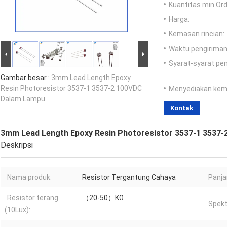
Kuantitas min Ord
Harga:
Kemasan rincian:
Waktu pengiriman
Syarat-syarat pe
Gambar besar :
3mm Lead Length Epoxy
Resin Photoresistor 3537-1 3537-2 100VDC
Menyediakan ke
Dalam Lampu
Kontak
3mm Lead Length Epoxy Resin Photoresistor 3537-1 3537
Deskripsi
Nama produk:
Resistor Tergantung Cahaya
Panja
Resistor terang
（20-50）KΩ
Spekt
(10Lux):