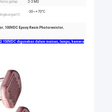
tensi gelap:
2-3 MΩ
-30~+70°C
lingkungan℃:
or
,
100VDC Epoxy Resin Photoresistor
,
KΩ 100VDC digunakan dalam mainan, lampu, kamera