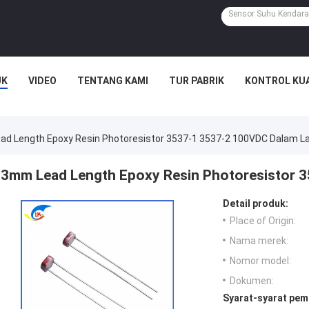
UK
VIDEO
TENTANG KAMI
TUR PABRIK
KONTROL KU
d Length Epoxy Resin Photoresistor 3537-1 3537-2 100VDC Dalam 
3mm Lead Length Epoxy Resin Photoresistor 
Detail produk:
Place of Origin:
Nama merek:
Nomor model:
Dokumen:
Syarat-syarat pem