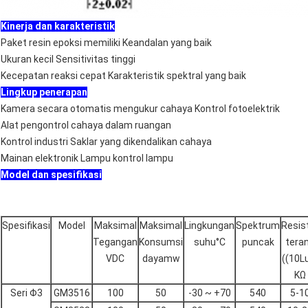
Kinerja dan karakteristik
Paket resin epoksi memiliki Keandalan yang baik
Ukuran kecil Sensitivitas tinggi
Kecepatan reaksi cepat Karakteristik spektral yang baik
Lingkup penerapan
Kamera secara otomatis mengukur cahaya Kontrol fotoelektrik
Alat pengontrol cahaya dalam ruangan
Kontrol industri Saklar yang dikendalikan cahaya
Mainan elektronik Lampu kontrol lampu
Model dan spesifikasi
Spesifikasi
Model
Maksimal
Maksimal
Lingkungan
Spektrum
Resis
Tegangan
Konsumsi
suhu°C
puncak
tera
VDC
dayamw
((10L
KΩ
Seri Φ3
GM3516
100
50
-30 ~ +70
540
5-1