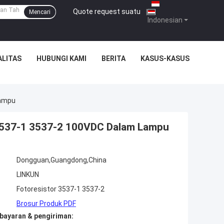
Quote request suatu
|
Mencari
Indonesian
ALITAS
HUBUNGI KAMI
BERITA
KASUS-KASUS
Lampu
3537-1 3537-2 100VDC Dalam Lampu
Dongguan,Guangdong,China
LINKUN
Fotoresistor 3537-1 3537-2
Brosur Produk PDF
bayaran & pengiriman: