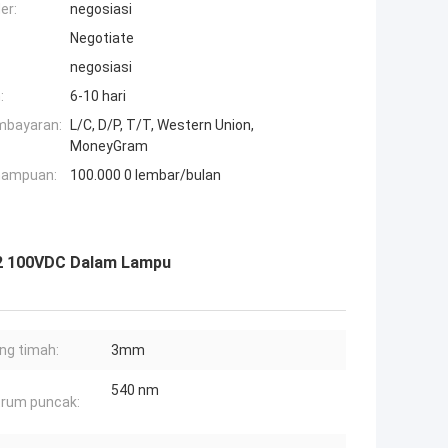
er:
negosiasi
Negotiate
negosiasi
:
6-10 hari
mbayaran:
L/C, D/P, T/T, Western Union,
MoneyGram
mampuan:
100.000 0 lembar/bulan
-2 100VDC Dalam Lampu
ng timah:
3mm
540 nm
rum puncak: