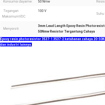
Konsumsi dayamw:
50 Nmw
Resis
Tegangan
100 V
Suhu 
MaksimumVDC:
3mm Lead Length Epoxy Resin Photoresist
Menyoroti:
50Nmw Resistor Tergantung Cahaya
Epoxy resin photoresistor 3537-1 3537-2 ketahanan cahaya 20-50
dan industri lainnya.