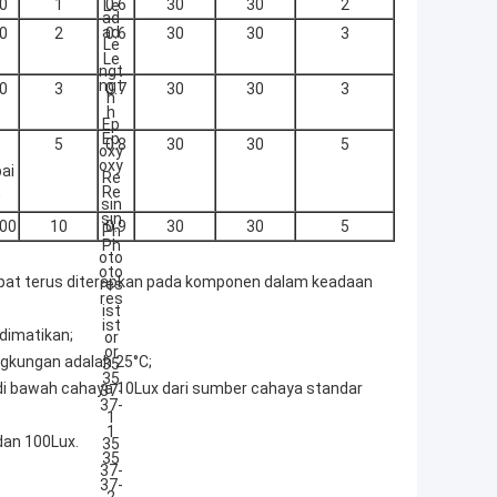
0
1
0.6
30
30
2
0
2
0.6
30
30
3
0
3
0.7
30
30
3
5
0.8
30
30
5
ai
0
00
10
0.9
30
30
5
at terus diterapkan pada komponen dalam keadaan
 dimatikan;
gkungan adalah 25°C;
ji di bawah cahaya 10Lux dari sumber cahaya standar
 dan 100Lux.