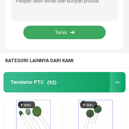
Sakelar Suhu Bimetal
PPTC Fuse Resetable
Resistor Tergantung Cahaya
KATEGORI LAINNYA DARI KAMI
Tabung Pelepasan Gas
Termistor PTC
(92)
Fuse Mobil Mini
Sekring Pemasangan Permukaan
Fuse pemotongan termal