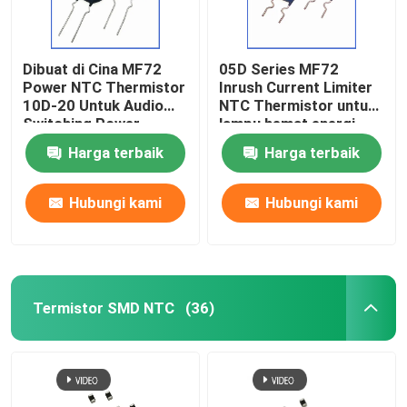
Dibuat di Cina MF72
05D Series MF72
Power NTC Thermistor
Inrush Current Limiter
10D-20 Untuk Audio
NTC Thermistor untuk
Switching Power
lampu hemat energi,
Supply Dan Inverter
balast, power supply
Harga terbaik
Harga terbaik
Spot
switch
Hubungi kami
Hubungi kami
Termistor SMD NTC
(36)