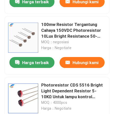
Harga terbaik
Hubungi kami
100mw Resistor Tergantung
Cahaya 150VDC Photoresistor
10Lux Bright Resistance 50-
100KΩ Kecepatan Tanggapan
MOQ：negosiasi
Cepat
Harga：Negotiate
Harga terbaik
Hubungi kami
Photoresistor CDS 5516 Bright
Light Dependent Resistor 5-
10KΩ Untuk lampu kontrol
cahaya Kontrol dalam ruangan
MOQ：4000pcs
Harga：Negotiate