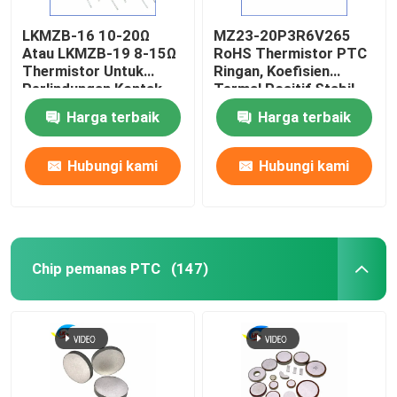
LKMZB-16 10-20Ω
MZ23-20P3R6V265
Fuse Kartrid Miniatur
Atau LKMZB-19 8-15Ω
RoHS Thermistor PTC
Thermistor Untuk
Ringan, Koefisien
Perlindungan Kontak
Termal Positif Stabil
pelindung overload termal
Relay Tipe PTC
Thermistor Untuk
Harga terbaik
Harga terbaik
Thermistor Multi-
Perlindungan
Purpose Heat-Resista
Overcurrent
Hubungi kami
Hubungi kami
Chip pemanas PTC
(147)