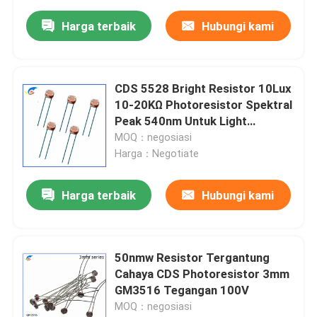
Harga terbaik
Hubungi kami
CDS 5528 Bright Resistor 10Lux
10-20KΩ Photoresistor Spektral
Peak 540nm Untuk Light
Controlled Switches
MOQ：negosiasi
Harga：Negotiate
Harga terbaik
Hubungi kami
50nmw Resistor Tergantung
Cahaya CDS Photoresistor 3mm
GM3516 Tegangan 100V
MOQ：negosiasi