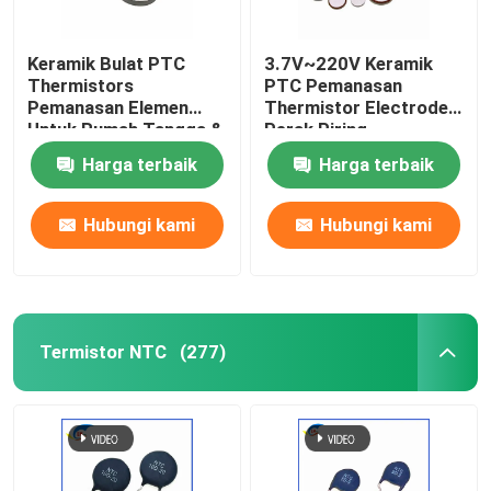
Keramik Bulat PTC
3.7V~220V Keramik
Thermistors
PTC Pemanasan
Pemanasan Elemen
Thermistor Electrode
Untuk Rumah Tangga &
Perak Piring
Industri Otomotif Pelet
Pemanasan Suhu
Harga terbaik
Harga terbaik
Kualitas Premium
Konstan
Hubungi kami
Hubungi kami
Termistor NTC
(277)