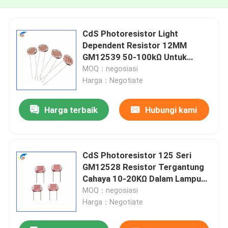
CdS Photoresistor Light
Dependent Resistor 12MM
GM12539 50-100kΩ Untuk
lampu kontrol cahaya dalam
MOQ：negosiasi
ruangan
Harga：Negotiate
Harga terbaik
Hubungi kami
CdS Photoresistor 125 Seri
GM12528 Resistor Tergantung
Cahaya 10-20KΩ Dalam Lampu
Mainan Fotografi
MOQ：negosiasi
Harga：Negotiate