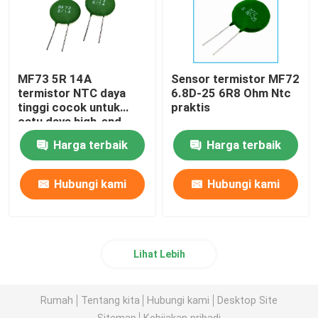
MF73 5R 14A
Sensor termistor MF72
termistor NTC daya
6.8D-25 6R8 Ohm Ntc
tinggi cocok untuk
praktis
catu daya high-end
berdaya tinggi
Harga terbaik
Harga terbaik
Hubungi kami
Hubungi kami
Lihat Lebih
Rumah
Tentang kita
Hubungi kami
Desktop Site
Sitemap
Kebijakan pribadi