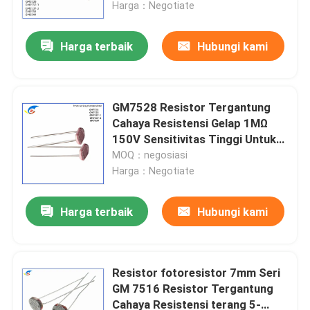
Harga：Negotiate
Harga terbaik
Hubungi kami
GM7528 Resistor Tergantung
Cahaya Resistensi Gelap 1MΩ
150V Sensitivitas Tinggi Untuk
Pengukuran Fotoelektrik
MOQ：negosiasi
Harga：Negotiate
Harga terbaik
Hubungi kami
Rumah
Produk
Resistor fotoresistor 7mm Seri
GM 7516 Resistor Tergantung
Cahaya Resistensi terang 5-
Video