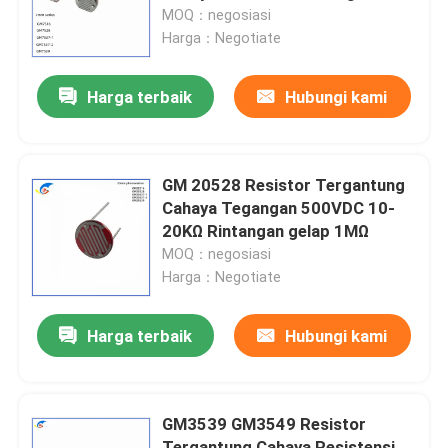
10KΩ 150V Puncak spektral
MOQ：negosiasi
540nm
Harga：Negotiate
Tentang Kami
Harga terbaik
Hubungi kami
Tur Pabrik
Kontrol Kualitas
GM 20528 Resistor Tergantung
Cahaya Tegangan 500VDC 10-
20KΩ Rintangan gelap 1MΩ
Hubungi Kami
MOQ：negosiasi
Harga：Negotiate
Berita
Harga terbaik
Hubungi kami
Kasus-kasus
GM3539 GM3549 Resistor
Termistor PTC
Tergantung Cahaya Resistensi