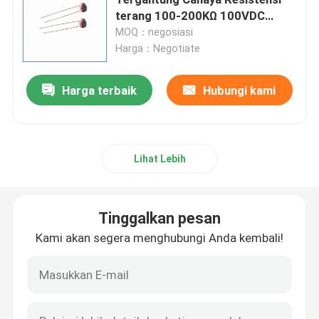
terang 100-200KΩ 100VDC
Dalam lampu
MOQ：negosiasi
Chip pemanas PTC
Harga：Negotiate
Termistor NTC
Harga terbaik
Hubungi kami
Termistor SMD NTC
Lihat Lebih
Termistor NTC Daya
Tinggalkan pesan
Sensor Suhu NTC
Kami akan segera menghubungi Anda kembali!
Varistor Oksida Logam
Varistor SMD