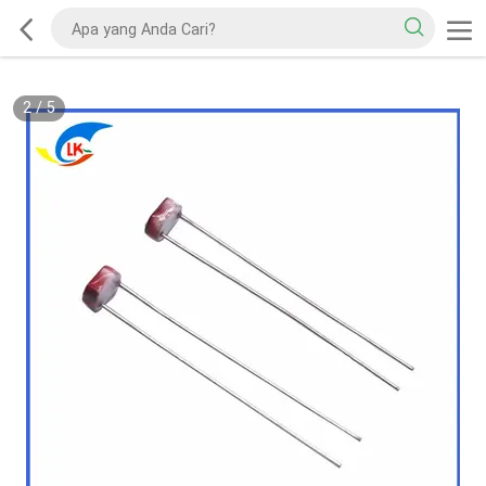
2
/
5