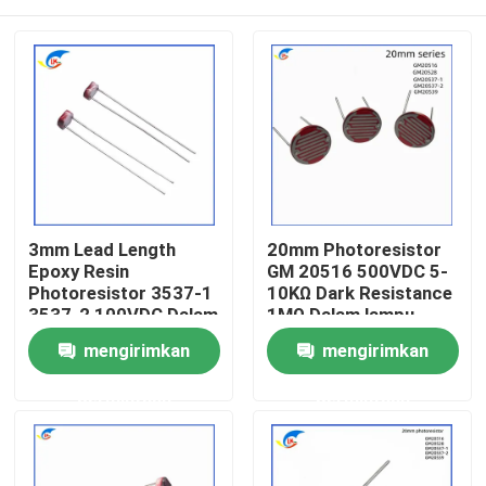
3mm Lead Length
20mm Photoresistor
Epoxy Resin
GM 20516 500VDC 5-
Photoresistor 3537-1
10KΩ Dark Resistance
3537-2 100VDC Dalam
1MΩ Dalam lampu
Lampu
mainan
Rumah
mengirimkan
mengirimkan
permintaan
permintaan
Produk
Video