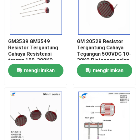
Tentang Kami
Tur Pabrik
GM3539 GM3549
GM 20528 Resistor
Resistor Tergantung
Tergantung Cahaya
Cahaya Resistensi
Tegangan 500VDC 10-
Kontrol Kualitas
terang 100-200KΩ
20KΩ Rintangan gelap
100VDC Dalam lampu
1MΩ
mengirimkan
mengirimkan
Hubungi Kami
permintaan
permintaan
Berita
Kasus-kasus
Termistor PTC