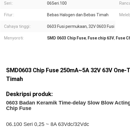
Seri::
06Seri.100
Ranca
Fitur::
Bebas Halogen dan Bebas Timah
Meleb
Cahaya tinggi::
0603 Fusi permukaan, 32V 0603 Fusi
Menyoroti:
SMD 0603 Chip Fuse
,
Fuse chip 63V
,
Fuse C
SMD0603 Chip Fuse 250mA~5A 32V 63V One-Ti
Timah
Deskripsi produk:
0603 Badan Keramik Time-delay Slow Blow Actin
Chip Fuse
06.100 Seri 0,25 ~ 8A 63Vdc/32Vdc