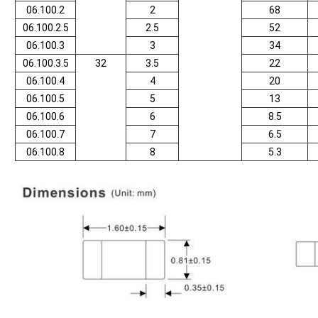
06.100.2
2
68
06.100.2.5
2.5
52
06.100.3
3
34
06.100.3.5
32
3.5
22
06.100.4
4
20
06.100.5
5
13
06.100.6
6
8.5
06.100.7
7
6.5
06.100.8
8
5.3