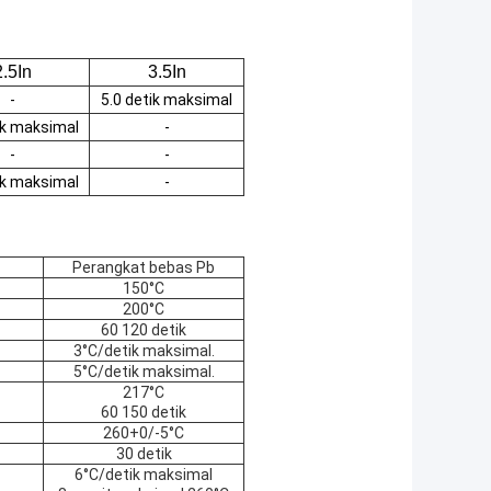
2.5In
3.5In
-
5.0 detik maksimal
ik maksimal
-
-
-
ik maksimal
-
Perangkat bebas Pb
150°C
200°C
60 120 detik
3°C/detik maksimal.
5°C/detik maksimal.
217°C
60 150 detik
260+0/-5°C
30 detik
6°C/detik maksimal