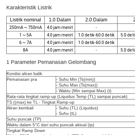
Karakteristik Listrik
Listrik nominal
1.0 Dalam
2.0 Dalam
250mA ~ 750mA
4.0 jam menit
-
1 ~ 5A
4.0 jam menit
1.0 detik-60.0 detik
5.0 det
6 ~ 7A
4.0 jam menit
1.0 detik-60.0 detik
8A
4.0 jam menit
-
5.0 det
1 Parameter Pemanasan Gelombang
Kondisi aliran balik
Pemanasan pra
- Suhu Min (Ts(min))
- Suhu Max (Ts(max))
- Waktu (Min sampai Max) (t)
Rata-rata tingkat ramp-up (Liquidus Temp (TL) sampai puncak)
TS ((max) ke TL - Tingkat Ramp-up
Aliran kembali
- Suhu (TL) (Liquidus)
- Suhu (tL)
Suhu puncak (TP)
Waktu dalam 5°C dari suhu puncak aktual (tp)
Tingkat Ramp Down