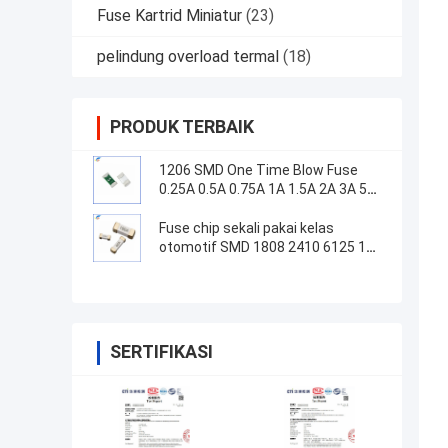
Fuse Kartrid Miniatur
(23)
pelindung overload termal
(18)
PRODUK TERBAIK
1206 SMD One Time Blow Fuse
0.25A 0.5A 0.75A 1A 1.5A 2A 3A 5A
63 ((V)
Fuse chip sekali pakai kelas
otomotif SMD 1808 2410 6125 1A-
60A
SERTIFIKASI