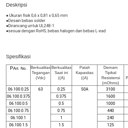
Deskripsi
● Ukuran fisik 0,6 x 0,81 x 0,65 mm
●Desain bebas solder
●Dirancang untuk UL248-1.
●sesuai dengan RoHS, bebas halogen dan bebas L-ead
Spesifikasi
Berkualitas
Berkualitas
Patah
Demam
P
Art. No.
Tegangan
Saat ini
Kapasitas
Tipikal
(Vdc)
((A)
((A)
Resistensi
P
(mOhms)
06.100.0.25
63
0.25
50A
3100
06.100.0.375
0.375
1600
06.100.0.5
0.5
1000
06.100.0.75
0.75
440
06.100.1
1
240
06.100.1.5
1.5
125