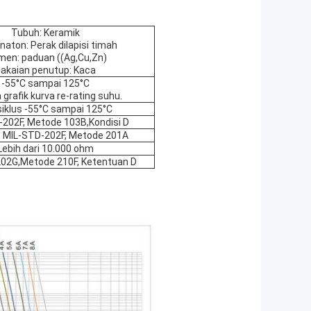
Tubuh: Keramik
naton: Perak dilapisi timah
men: paduan ((Ag,Cu,Zn)
akaian penutup: Kaca
-55°C sampai 125°C
 grafik kurva re-rating suhu.
siklus -55°C sampai 125°C
202F, Metode 103B,Kondisi D
 MIL-STD-202F, Metode 201A
Lebih dari 10.000 ohm
02G,Metode 210F, Ketentuan D