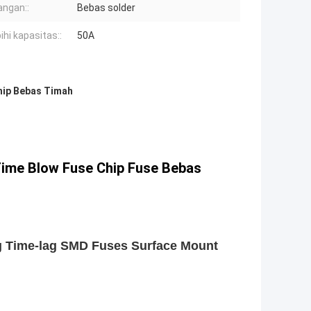
ngan::
Bebas solder
ihi kapasitas::
50A
hip Bebas Timah
me Blow Fuse Chip Fuse Bebas
g Time-lag SMD Fuses Surface Mount