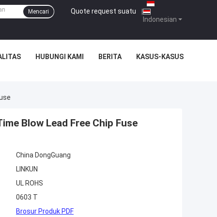
Quote request suatu
|
Mencari
Indonesian
ALITAS
HUBUNGI KAMI
BERITA
KASUS-KASUS
Fuse
me Blow Lead Free Chip Fuse
China DongGuang
LINKUN
UL ROHS
0603 T
Brosur Produk PDF