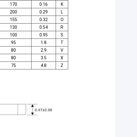
170
0.16
K
200
0.29
L
155
0.32
O
130
0.54
R
100
0.95
S
95
1.8
T
80
2.9
V
80
3.5
X
75
4.8
Z