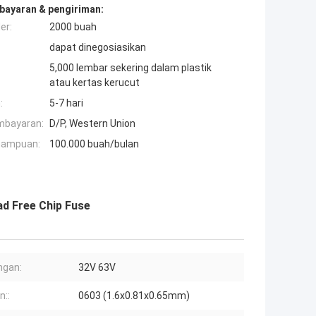
bayaran & pengiriman:
er:
2000 buah
dapat dinegosiasikan
5,000 lembar sekering dalam plastik
atau kertas kerucut
:
5-7 hari
mbayaran:
D/P, Western Union
mampuan:
100.000 buah/bulan
d Free Chip Fuse
ngan:
32V 63V
n::
0603 (1.6x0.81x0.65mm)