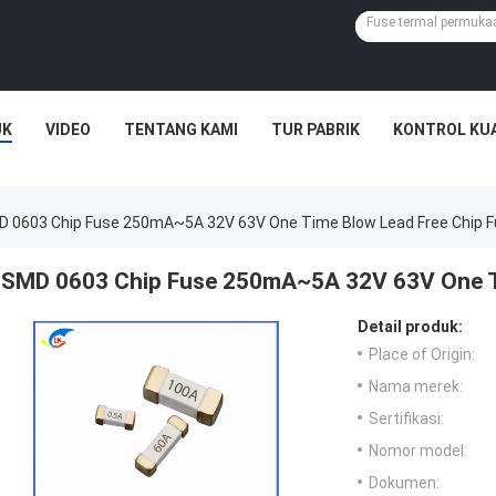
UK
VIDEO
TENTANG KAMI
TUR PABRIK
KONTROL KU
 0603 Chip Fuse 250mA~5A 32V 63V One Time Blow Lead Free Chip 
SMD 0603 Chip Fuse 250mA~5A 32V 63V One Ti
Detail produk:
Place of Origin:
Nama merek:
Sertifikasi:
Nomor model:
Dokumen: