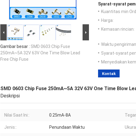
Syarat-syarat pem
Kuantitas min Ord
Harga:
Kemasan rincian:
Waktu pengiriman
Gambar besar :
SMD 0603 Chip Fuse
250mA~5A 32V 63V One Time Blow Lead
Syarat-syarat pe
Free Chip Fuse
Menyediakan ke
Kontak
SMD 0603 Chip Fuse 250mA~5A 32V 63V One Time Blow Lea
Deskripsi
Nilai Saat Ini::
0.25mA-8A
Tega
Jenis::
Penundaan Waktu
Ukura