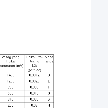
Voltag yang
Tipikal Pra-
Alpha
Tipikal
Arcing
Tanda
enurunan (mV)
L2t
((A2Sec)
1435
0.0012
D
1250
0.0028
E
750
0.005
F
550
0.015
G
310
0.035
B
250
0.08
H