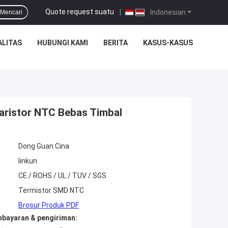
Quote request suatu
|
Indonesian
Mencari
ALITAS
HUBUNGI KAMI
BERITA
KASUS-KASUS
aristor NTC Bebas Timbal
Dong Guan Cina
linkun
CE / ROHS / UL / TUV / SGS
Termistor SMD NTC
Brosur Produk PDF
mbayaran & pengiriman: