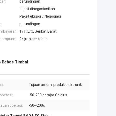
der:
perundingan
dapat dinegosiasikan
Paket ekspor / Negosiasi
n:
perundingan
embayaran:
T/T, L/C, Serikat Barat
mampuan:
24 juta per tahun
C Bebas Timbal
si:
Tujuan umum, produk elektronik
operasi:
-50-200 derajat Celcius
auan operasi:
-50~200c
istor Termal SMD NTC Stabil
,