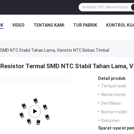
UK
VIDEO
TENTANG KAMI
TUR PABRIK
KONTROL KU
 SMD NTC Stabil Tahan Lama, Varistor NTC Bebas Timbal
Resistor Termal SMD NTC Stabil Tahan Lama, V
Detail produk:
Tempat asal:
Nama merek:
Sertifikasi:
Nomor model:
Dokumen:
Syarat-syarat pe