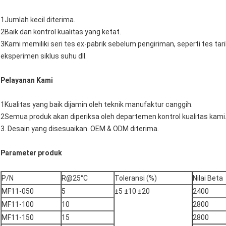
1Jumlah kecil diterima.
2Baik dan kontrol kualitas yang ketat.
3Kami memiliki seri tes ex-pabrik sebelum pengiriman, seperti tes tari
eksperimen siklus suhu dll.
Pelayanan Kami
1Kualitas yang baik dijamin oleh teknik manufaktur canggih.
2Semua produk akan diperiksa oleh departemen kontrol kualitas kami
3. Desain yang disesuaikan. OEM & ODM diterima.
Parameter produk
P/N
R@25°C
Toleransi (%)
Nilai Beta
MF11-050
5
±5 ±10 ±20
2400
MF11-100
10
2800
MF11-150
15
2800