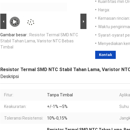
Kuantitas min Or
Harga:
Kemasan rincian:
Waktu pengirima
Gambar besar :
Resistor Termal SMD NTC
Syarat-syarat p
Stabil Tahan Lama, Varistor NTC Bebas
Menyediakan ke
Timbal
Kontak
Resistor Termal SMD NTC Stabil Tahan Lama, Varistor NT
Deskripsi
Fitur:
Tanpa Timbal
Aplika
Keakuratan:
+/-1% ~5%
Suhu 
Toleransi Resistensi:
10%-0,15%
Jangk
Resistor Termal SMD NTC Tahan Lama
,
Res