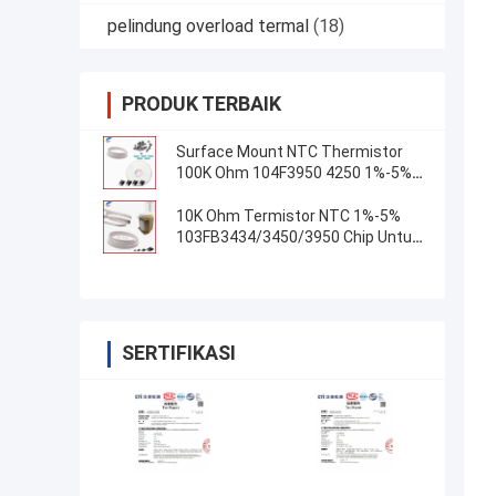
pelindung overload termal
(18)
PRODUK TERBAIK
Surface Mount NTC Thermistor
100K Ohm 104F3950 4250 1%-5%
Chip Untuk Deteksi Suhu
10K Ohm Termistor NTC 1%-5%
103FB3434/3450/3950 Chip Untuk
Termom
SERTIFIKASI