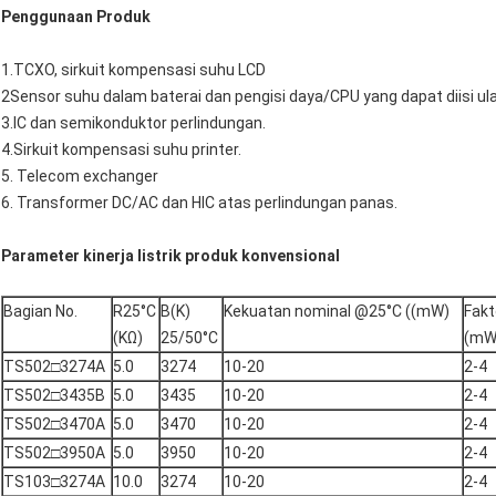
Penggunaan Produk
1.TCXO, sirkuit kompensasi suhu LCD
2Sensor suhu dalam baterai dan pengisi daya/CPU yang dapat diisi ul
3.IC dan semikonduktor perlindungan.
4.Sirkuit kompensasi suhu printer.
5. Telecom exchanger
6. Transformer DC/AC dan HIC atas perlindungan panas.
Parameter kinerja listrik produk konvensional
Bagian No.
R25°C
B(K)
Kekuatan nominal @25°C ((mW)
Fakt
(KΩ)
25/50°C
(mW
TS502□3274A
5.0
3274
10-20
2-4
TS502□3435B
5.0
3435
10-20
2-4
TS502□3470A
5.0
3470
10-20
2-4
TS502□3950A
5.0
3950
10-20
2-4
TS103□3274A
10.0
3274
10-20
2-4