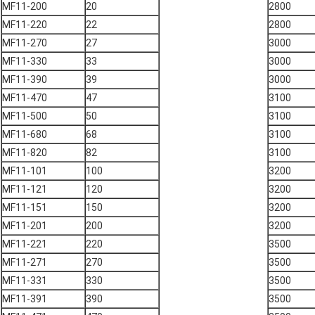
MF11-200
20
2800
MF11-220
22
2800
MF11-270
27
3000
MF11-330
33
3000
MF11-390
39
3000
MF11-470
47
3100
MF11-500
50
3100
MF11-680
68
3100
MF11-820
82
3100
MF11-101
100
3200
MF11-121
120
3200
MF11-151
150
3200
MF11-201
200
3200
MF11-221
220
3500
MF11-271
270
3500
MF11-331
330
3500
MF11-391
390
3500