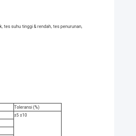
k, tes suhu tinggi & rendah, tes penurunan,
.
Toleransi (%)
±5 ±10