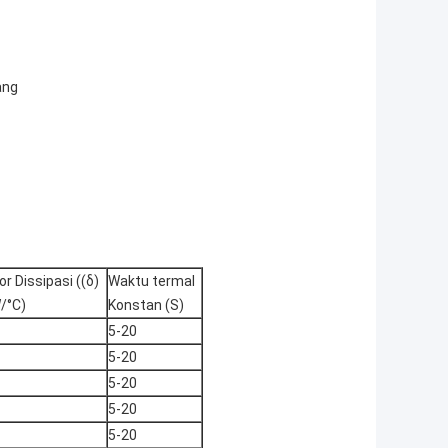
ang
or Dissipasi ((δ)
Waktu termal
/°C)
Konstan (S)
5-20
5-20
5-20
5-20
5-20