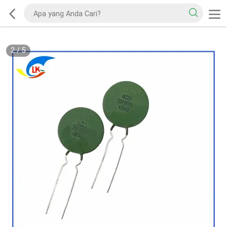
2
/
5