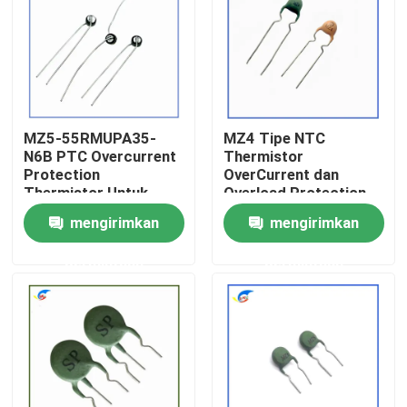
Tentang Kami
Tur Pabrik
MZ5-55RMUPA35-
MZ4 Tipe NTC
N6B PTC Overcurrent
Thermistor
Kontrol Kualitas
Protection
OverCurrent dan
Thermistor Untuk
Overload Protection
Produk Kontrol Angin
Thermistors Produk
mengirimkan
mengirimkan
Hubungi Kami
permintaan
permintaan
Berita
Kasus-kasus
Termistor PTC