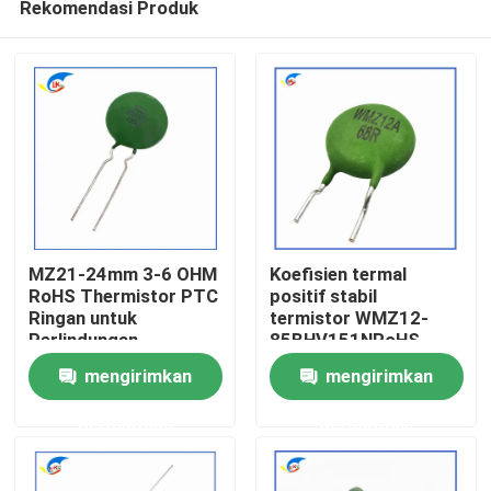
Rekomendasi Produk
MZ21-24mm 3-6 OHM
Koefisien termal
RoHS Thermistor PTC
positif stabil
Ringan untuk
termistor WMZ12-
Perlindungan
85BHV151NRoHS
Rumah
Overcurrent
untuk perlindungan
mengirimkan
mengirimkan
Thermistor Koefisien
overcurrent
Termal Positif yang
bersertifikat RoHS-
Produk
permintaan
permintaan
Stabil
compatible
Video