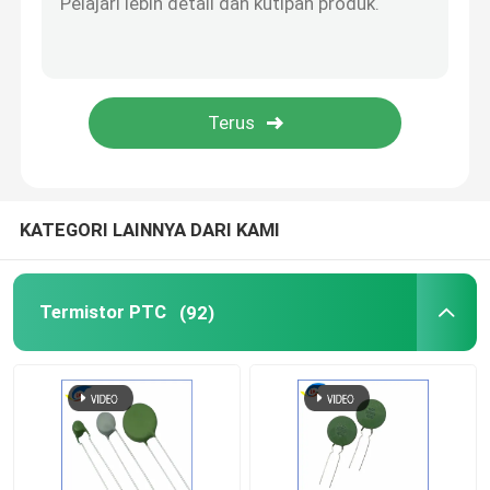
Sakelar Suhu Bimetal
PPTC Fuse Resetable
Resistor Tergantung Cahaya
KATEGORI LAINNYA DARI KAMI
Tabung Pelepasan Gas
Termistor PTC
(92)
Fuse Mobil Mini
Sekring Pemasangan Permukaan
Fuse pemotongan termal