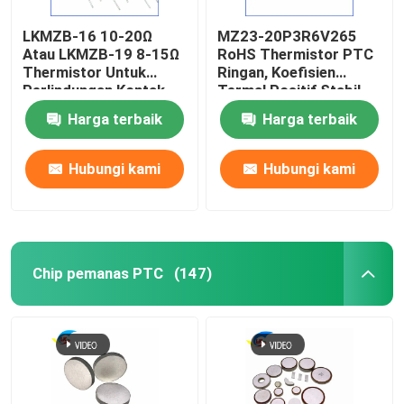
LKMZB-16 10-20Ω
MZ23-20P3R6V265
Fuse Kartrid Miniatur
Atau LKMZB-19 8-15Ω
RoHS Thermistor PTC
Thermistor Untuk
Ringan, Koefisien
Perlindungan Kontak
Termal Positif Stabil
pelindung overload termal
Relay Tipe PTC
Thermistor Untuk
Harga terbaik
Harga terbaik
Thermistor Multi-
Perlindungan
Purpose Heat-Resista
Overcurrent
Hubungi kami
Hubungi kami
Chip pemanas PTC
(147)