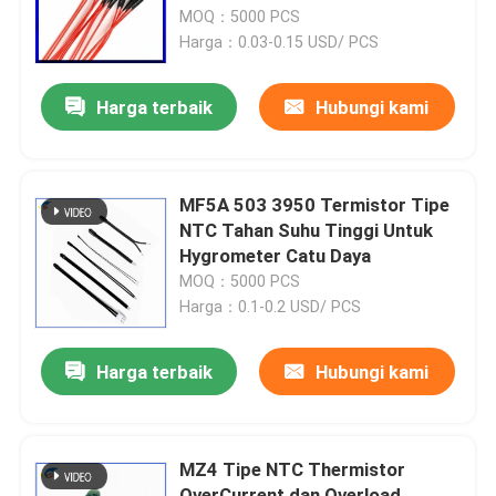
Penghangat Tangan
MOQ：5000 PCS
Harga：0.03-0.15 USD/ PCS
Tentang Kami
Harga terbaik
Hubungi kami
Tur Pabrik
Kontrol Kualitas
MF5A 503 3950 Termistor Tipe
NTC Tahan Suhu Tinggi Untuk
Hygrometer Catu Daya
Hubungi Kami
MOQ：5000 PCS
Harga：0.1-0.2 USD/ PCS
Berita
Harga terbaik
Hubungi kami
Kasus-kasus
MZ4 Tipe NTC Thermistor
Termistor PTC
OverCurrent dan Overload