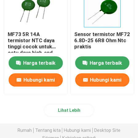
MF73 5R 14A
Sensor termistor MF72
termistor NTC daya
6.8D-25 6R8 Ohm Ntc
tinggi cocok untuk
praktis
catu daya high-end
berdaya tinggi
Harga terbaik
Harga terbaik
Hubungi kami
Hubungi kami
Lihat Lebih
Rumah
Tentang kita
Hubungi kami
Desktop Site
Sitemap
Kebijakan pribadi