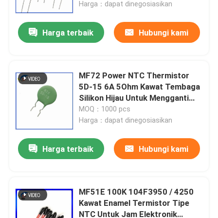
Harga：dapat dinegosiasikan
Harga terbaik
Hubungi kami
MF72 Power NTC Thermistor
5D-15 6A 5Ohm Kawat Tembaga
Silikon Hijau Untuk Mengganti
Pasokan Listrik
MOQ：1000 pcs
Harga：dapat dinegosiasikan
Harga terbaik
Hubungi kami
Rumah
Produk
MF51E 100K 104F3950 / 4250
Kawat Enamel Termistor Tipe
NTC Untuk Jam Elektronik
Video