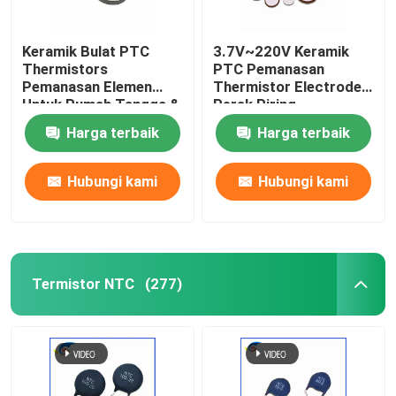
Keramik Bulat PTC
3.7V~220V Keramik
Thermistors
PTC Pemanasan
Pemanasan Elemen
Thermistor Electrode
Untuk Rumah Tangga &
Perak Piring
Industri Otomotif Pelet
Pemanasan Suhu
Harga terbaik
Harga terbaik
Kualitas Premium
Konstan
Hubungi kami
Hubungi kami
Termistor NTC
(277)