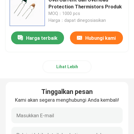
Protection Thermistors Produk
MOQ：1000 pcs
Chip pemanas PTC
Harga：dapat dinegosiasikan
Termistor NTC
Harga terbaik
Hubungi kami
Termistor SMD NTC
Lihat Lebih
Termistor NTC Daya
Tinggalkan pesan
Sensor Suhu NTC
Kami akan segera menghubungi Anda kembali!
Varistor Oksida Logam
Varistor SMD