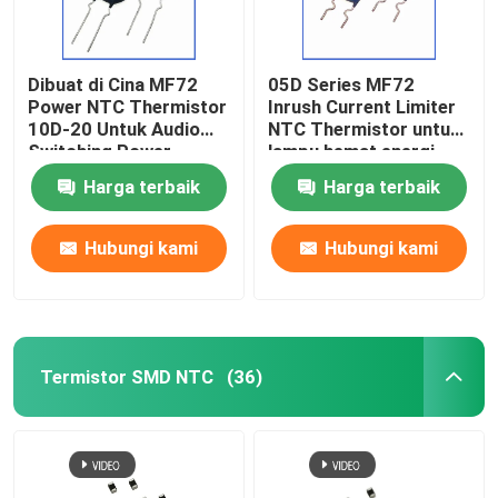
Dibuat di Cina MF72
05D Series MF72
Power NTC Thermistor
Inrush Current Limiter
10D-20 Untuk Audio
NTC Thermistor untuk
Switching Power
lampu hemat energi,
Supply Dan Inverter
balast, power supply
Harga terbaik
Harga terbaik
Spot
switch
Hubungi kami
Hubungi kami
Termistor SMD NTC
(36)