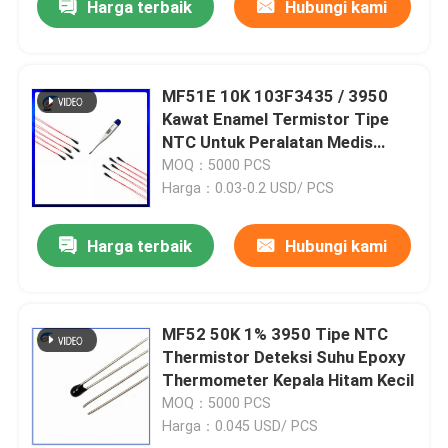
Harga terbaik
Hubungi kami
MF51E 10K 103F3435 / 3950
Kawat Enamel Termistor Tipe
NTC Untuk Peralatan Medis
Termometer Elektronik
MOQ：5000 PCS
Harga：0.03-0.2 USD/ PCS
Harga terbaik
Hubungi kami
MF52 50K 1% 3950 Tipe NTC
Thermistor Deteksi Suhu Epoxy
Thermometer Kepala Hitam Kecil
MOQ：5000 PCS
Harga：0.045 USD/ PCS