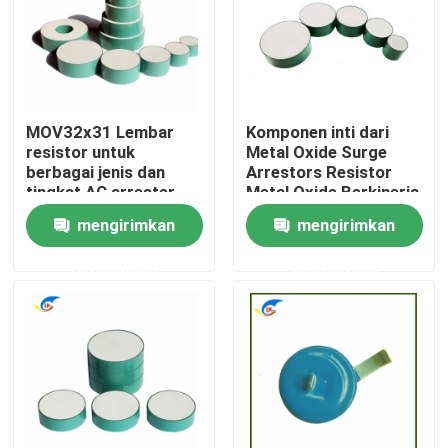
Tentang Kami
Tur Pabrik
MOV32x31 Lembar
Komponen inti dari
resistor untuk
Metal Oxide Surge
berbagai jenis dan
Arrestors Resistor
Kontrol Kualitas
tingkat AC arrester
Metal Oxide Berkinerja
Tinggi Cocok untuk
mengirimkan
mengirimkan
perakitan Variou
Hubungi Kami
permintaan
permintaan
Berita
Kasus-kasus
Termistor PTC