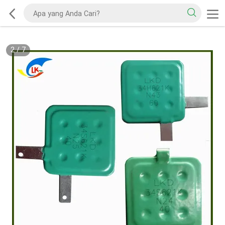
2
/
7