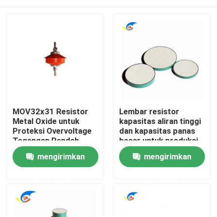
MOV32x31 Resistor
Lembar resistor
Metal Oxide untuk
kapasitas aliran tinggi
Proteksi Overvoltage
dan kapasitas panas
Tegangan Rendah
besar untuk produksi
counter monitor
Rumah
mengirimkan
mengirimkan
permintaan
permintaan
Produk
Video