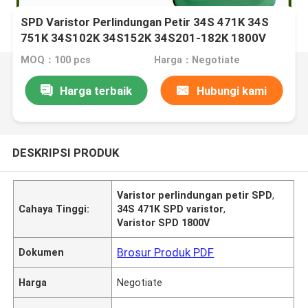
SPD Varistor Perlindungan Petir 34S 471K 34S
751K 34S102K 34S152K 34S201-182K 1800V
MOQ：100 pcs
Harga：Negotiate
Harga terbaik
Hubungi kami
DESKRIPSI PRODUK
Varistor perlindungan petir SPD
,
Cahaya Tinggi:
34S 471K SPD varistor
,
Varistor SPD 1800V
Brosur Produk PDF
Dokumen
Harga
Negotiate