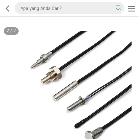
2
/
2