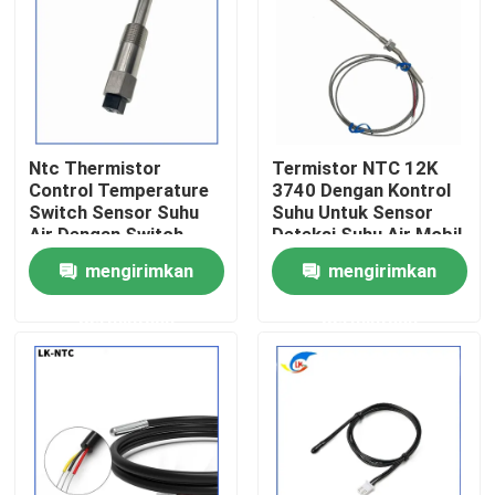
Tentang Kami
Tur Pabrik
Ntc Thermistor
Termistor NTC 12K
Control Temperature
3740 Dengan Kontrol
Kontrol Kualitas
Switch Sensor Suhu
Suhu Untuk Sensor
Air Dengan Switch
Deteksi Suhu Air Mobil
Untuk Regulasi Suhu
Boiler Dispenser Air
mengirimkan
mengirimkan
Hubungi Kami
permintaan
permintaan
Berita
Kasus-kasus
Termistor PTC