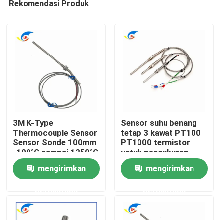
Rekomendasi Produk
3M K-Type
Sensor suhu benang
Thermocouple Sensor
tetap 3 kawat PT100
Sensor Sonde 100mm
PT1000 termistor
-100°C sampai 1250°C
untuk pengukuran
Rumah
yang akurat
mengirimkan
mengirimkan
Produk
permintaan
permintaan
Video