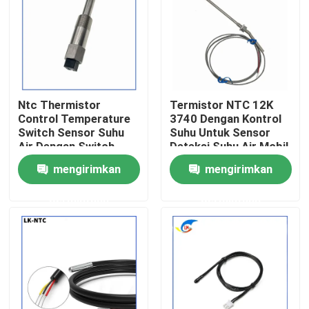
Tentang Kami
Tur Pabrik
Ntc Thermistor
Termistor NTC 12K
Control Temperature
3740 Dengan Kontrol
Kontrol Kualitas
Switch Sensor Suhu
Suhu Untuk Sensor
Air Dengan Switch
Deteksi Suhu Air Mobil
Untuk Regulasi Suhu
Boiler Dispenser Air
mengirimkan
mengirimkan
Hubungi Kami
permintaan
permintaan
Berita
Kasus-kasus
Termistor PTC