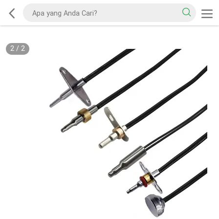
2
/
2