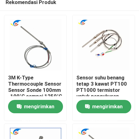
Rekomendasi Produk
3M K-Type
Sensor suhu benang
Thermocouple Sensor
tetap 3 kawat PT100
Sensor Sonde 100mm
PT1000 termistor
-100°C sampai 1250°C
untuk pengukuran
Rumah
yang akurat
mengirimkan
mengirimkan
Produk
permintaan
permintaan
Video