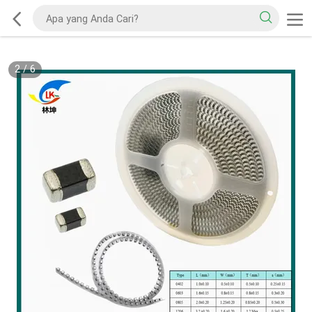
2
/
6