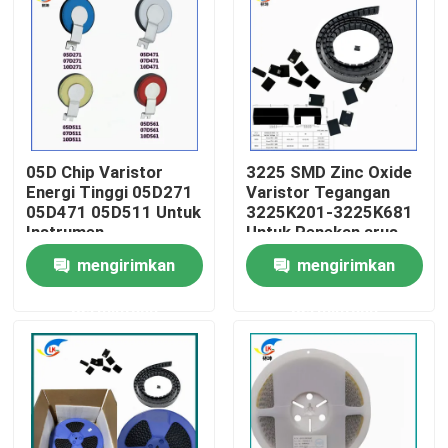
Tentang Kami
Tur Pabrik
05D Chip Varistor
3225 SMD Zinc Oxide
Kontrol Kualitas
Energi Tinggi 05D271
Varistor Tegangan
05D471 05D511 Untuk
3225K201-3225K681
Instrumen
Untuk Penekan arus
Hubungi Kami
gelombang tinggi
mengirimkan
mengirimkan
permintaan
permintaan
Berita
Kasus-kasus
Termistor PTC