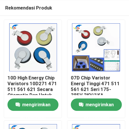
Rekomendasi Produk
10D High Energy Chip
07D Chip Varistor
Varistors 10D271 471
Energi Tinggi 471 511
511 561 621 Secara
561 621 Seri 175-
Rumah
Otomatis Dan Untuk
385V 2KV/1KA
LED
mengirimkan
mengirimkan
Produk
permintaan
permintaan
Video