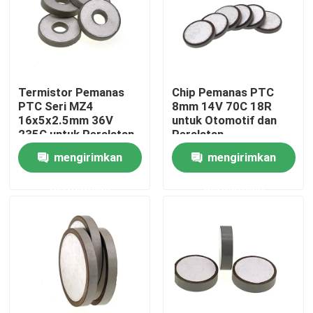
Tentang Kami
Tur Pabrik
Termistor Pemanas
Chip Pemanas PTC
PTC Seri MZ4
8mm 14V 70C 18R
16x5x2.5mm 36V
untuk Otomotif dan
Kontrol Kualitas
235C untuk Peralatan
Peralatan
Otomotif
mengirimkan
mengirimkan
Hubungi Kami
permintaan
permintaan
Berita
Kasus-kasus
Termistor PTC