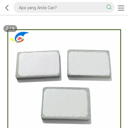
2
/
6