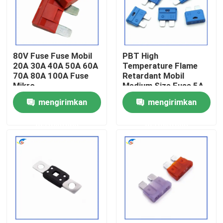
Tentang Kami
80V Fuse Fuse Mobil
PBT High
Tur Pabrik
20A 30A 40A 50A 60A
Temperature Flame
70A 80A 100A Fuse
Retardant Mobil
Mikro
Medium Size Fuse 5A-
Kontrol Kualitas
35A Ramah lingkungan
mengirimkan
mengirimkan
Mobil tahan suhu
tinggi
Hubungi Kami
permintaan
permintaan
Berita
Kasus-kasus
Termistor PTC