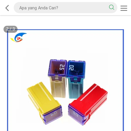
2
/
3