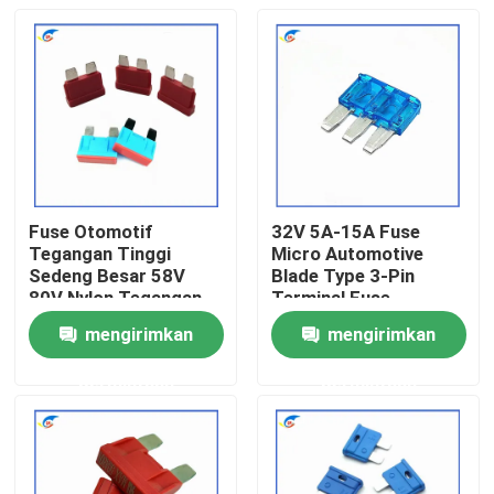
Fuse Otomotif
32V 5A-15A Fuse
Tegangan Tinggi
Micro Automotive
Sedeng Besar 58V
Blade Type 3-Pin
80V Nylon Tegangan
Terminal Fuse
Tinggi Automotive
Automotive
mengirimkan
mengirimkan
Insert Fuse Insert
Rumah
Otomotif Besar
permintaan
permintaan
Produk
Video