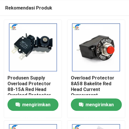
Rekomendasi Produk
Produsen Supply
Overload Protector
Overload Protector
8A58 Bakelite Red
88-15A Red Head
Head Current
Rumah
Overload Protector
Overcurrent
Reset manual DC
Protector dengan Nut
mengirimkan
mengirimkan
circuit breaker
Gasket
Produk
permintaan
permintaan
Video