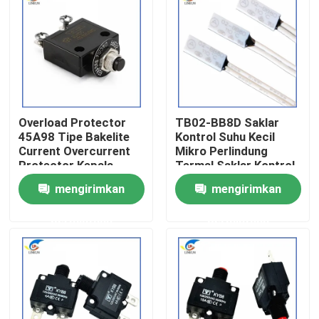
Tentang Kami
Tur Pabrik
Overload Protector
TB02-BB8D Saklar
Kontrol Kualitas
45A98 Tipe Bakelite
Kontrol Suhu Kecil
Current Overcurrent
Mikro Perlindung
Protector Kepala
Termal Saklar Kontrol
Hubungi Kami
Hitam Dengan Nut
Suhu Termostat
mengirimkan
mengirimkan
Gasket
permintaan
permintaan
Berita
Kasus-kasus
Termistor PTC