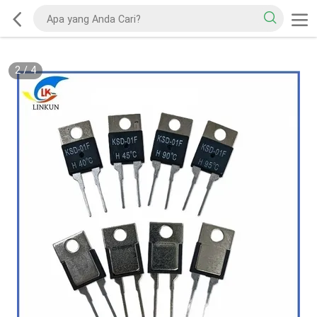
2
/
4