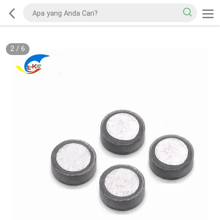
2
/
6