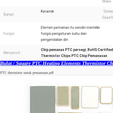
Maks:
Keramik
Dinil
Bahan:
Daya N
Elemen pemanas itu sendiri memiliki
Fungsi:
fungsi pengaturan suhu dan
pengendalian diri
Chip pemanas PTC persegi
,
RoHS Certified
Menyoroti:
Thermistor Chips PTC Chip Pemanasan
Bulat / Square PTC Heating Elements Thermistor Ch
PTC thermistor untuk pemanasan.pdf