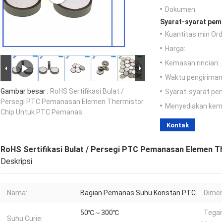
Dokumen:
Syarat-syarat pem
Kuantitas min Ord
Harga:
Kemasan rincian:
Waktu pengiriman
Gambar besar :
RoHS Sertifikasi Bulat /
Syarat-syarat pe
Persegi PTC Pemanasan Elemen Thermistor
Menyediakan ke
Chip Untuk PTC Pemanas
Kontak
RoHS Sertifikasi Bulat / Persegi PTC Pemanasan Elemen 
Deskripsi
Nama:
Bagian Pemanas Suhu Konstan PTC
Dimen
50℃～300℃
Tegan
Suhu Curie: