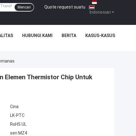
Quote request suatu
|
Mencari
Indonesian
ALITAS
HUBUNGI KAMI
BERITA
KASUS-KASUS
Pemanas
an Elemen Thermistor Chip Untuk
Cina
LK-PTC
RoHS UL
seri MZ4