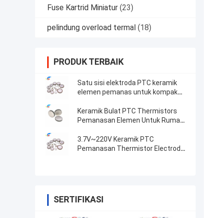
Fuse Kartrid Miniatur
(23)
pelindung overload termal
(18)
PRODUK TERBAIK
Satu sisi elektroda PTC keramik
elemen pemanas untuk kompak
dan pemanasan
Keramik Bulat PTC Thermistors
Pemanasan Elemen Untuk Rumah
Tangga & Industri Otomotif Pelet
Kualitas Premium
3.7V~220V Keramik PTC
Pemanasan Thermistor Electrode
Perak Piring Pemanasan Suhu
Konstan
SERTIFIKASI