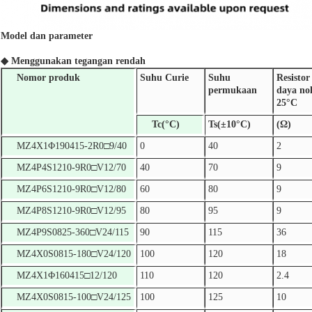
Model dan parameter
◆ Menggunakan tegangan rendah
Nomor produk
Suhu Curie
Suhu
Resistor
permukaan
daya no
25°C
Tc(
°C
)
Ts(±10
°C
)
(Ω)
MZ4X1Φ190415-2R0□9/40
0
40
2
MZ4P4S1210-9R0□V12/70
40
70
9
MZ4P6S1210-9R0□V12/80
60
80
9
MZ4P8S1210-9R0□V12/95
80
95
9
MZ4P9S0825-360□V24/115
90
115
36
MZ4X0S0815-180□V24/120
100
120
18
MZ4X1Φ160415□12/120
110
120
2.4
MZ4X0S0815-100□V24/125
100
125
10