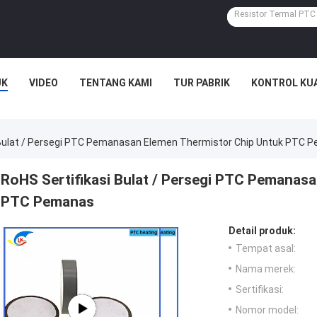
UK
VIDEO
TENTANG KAMI
TUR PABRIK
KONTROL KU
 Bulat / Persegi PTC Pemanasan Elemen Thermistor Chip Untuk PTC 
RoHS Sertifikasi Bulat / Persegi PTC Pemanas
PTC Pemanas
Detail produk:
Tempat asal:
Nama merek:
Sertifikasi:
Nomor model: