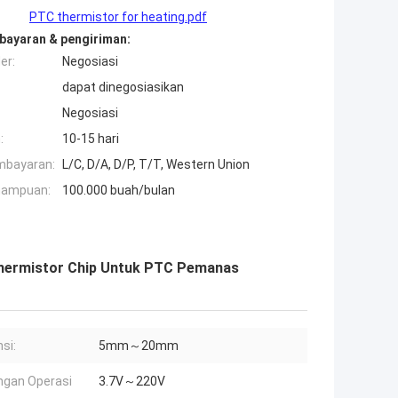
PTC thermistor for heating.pdf
bayaran & pengiriman:
er:
Negosiasi
dapat dinegosiasikan
Negosiasi
:
10-15 hari
mbayaran:
L/C, D/A, D/P, T/T, Western Union
mampuan:
100.000 buah/bulan
Thermistor Chip Untuk PTC Pemanas
si:
5mm～20mm
gan Operasi
3.7V～220V