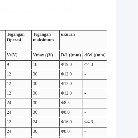
Tegangan
Tegangan
ukuran
l
Operasi
maksimum
Vr(V)
Vmax ((V)
D/L ((mm)
d/W ((mm)
T(mm)
9
18
Φ19.0
Φ4.3
1.5
12
30
Φ12.0
-
1
12
30
Φ12.0
-
1
12
30
Φ12.0
-
1
24
30
Φ8.5
-
2.5
24
30
Φ8.0
-
1.5
12
24
Φ16.0
Φ4.3
1.5
24
30
Φ8.0
-
1.5