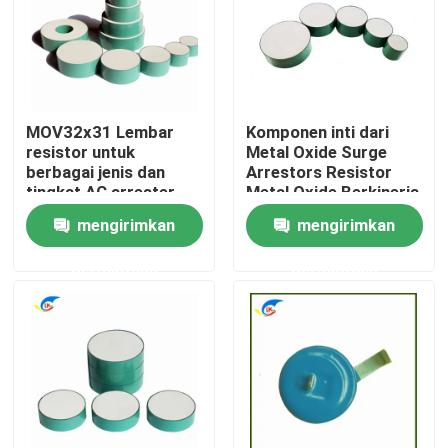
Tentang Kami
Tur Pabrik
MOV32x31 Lembar
Komponen inti dari
resistor untuk
Metal Oxide Surge
berbagai jenis dan
Arrestors Resistor
Kontrol Kualitas
tingkat AC arrester
Metal Oxide Berkinerja
Tinggi Cocok untuk
mengirimkan
mengirimkan
perakitan Variou
Hubungi Kami
permintaan
permintaan
Berita
Kasus-kasus
Termistor PTC