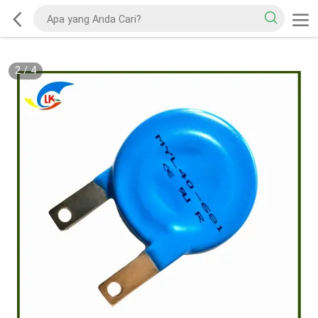
2
/
4