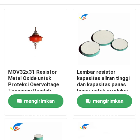
MOV32x31 Resistor
Lembar resistor
Metal Oxide untuk
kapasitas aliran tinggi
Proteksi Overvoltage
dan kapasitas panas
Tegangan Rendah
besar untuk produksi
counter monitor
Rumah
mengirimkan
mengirimkan
permintaan
permintaan
Produk
Video