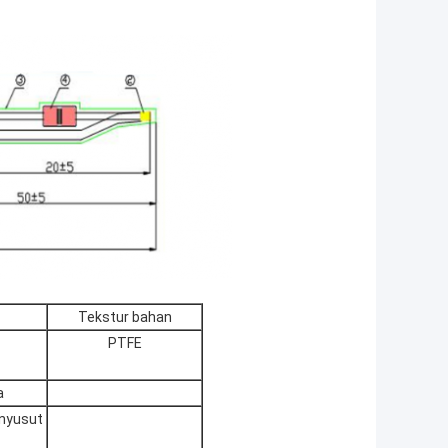
Tekstur bahan
PTFE
a
nyusut