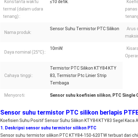
Konstanta waktu
≤10 detik.
Koefis
termal (dalam udara
panas
tenang)::
tenang)
Sensor Suhu Termistor PTC Silikon
Arus 
Nama produk:
maksi
10mW.
Kisar
Daya nominal (25°C)::
Operas
Termistor PTC Silikon KTY84 KTY
Cahaya tinggi::
83, Termistor Ptc Linier Strip
Tembaga
Menyoroti:
Sensor suhu koefisien silikon
,
PTC Single C
Sensor suhu termistor PTC silikon berlapis 
Koefisien Suhu Positif Sensor Suhu Silikon KTY84 KTY83 Segel Kaca Ak
1. Deskripsi sensor suhu termistor silikon PTC
Sensor suhu termistor silikon PTC KTY84-150-620TW terbuat dari ch