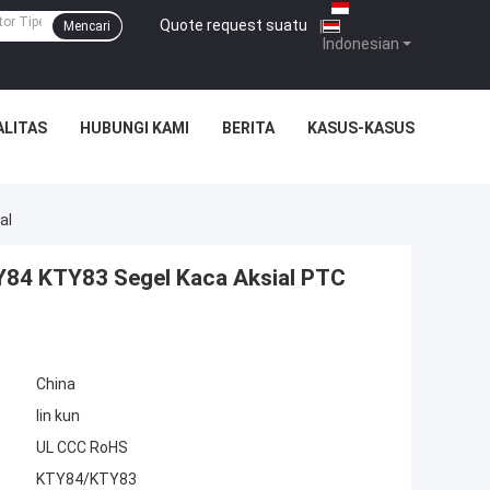
Quote request suatu
|
Mencari
Indonesian
ALITAS
HUBUNGI KAMI
BERITA
KASUS-KASUS
al
TY84 KTY83 Segel Kaca Aksial PTC
China
lin kun
UL CCC RoHS
KTY84/KTY83