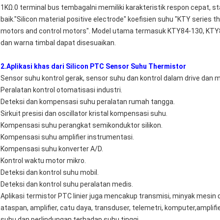
1KΩ.0 terminal bus tembagaIni memiliki karakteristik respon cepat, st
baik."Silicon material positive electrode" koefisien suhu "KTY series
motors and control motors". Model utama termasuk KTY84-130, KTY
dan warna timbal dapat disesuaikan.
2.Aplikasi khas dari Silicon PTC Sensor Suhu Thermistor
Sensor suhu kontrol gerak, sensor suhu dan kontrol dalam drive dan moto
Peralatan kontrol otomatisasi industri.
Deteksi dan kompensasi suhu peralatan rumah tangga.
Sirkuit presisi dan oscillator kristal kompensasi suhu.
Kompensasi suhu perangkat semikonduktor silikon.
Kompensasi suhu amplifier instrumentasi.
Kompensasi suhu konverter A/D.
Kontrol waktu motor mikro.
Deteksi dan kontrol suhu mobil.
Deteksi dan kontrol suhu peralatan medis.
Aplikasi termistor PTC linier juga mencakup transmisi, minyak mesin
ataspan, amplifier, catu daya, transduser, telemetri, komputer,ampli
suhu dan perlindungan terhadap suhu tinggi.