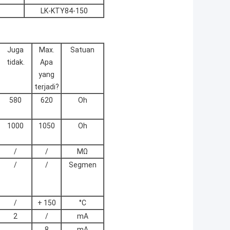
LK-KTY84-150
Juga
Max.
Satuan
tidak.
Apa
yang
terjadi?
580
620
Oh
1000
1050
Oh
/
/
MΩ
/
/
Segmen
/
+ 150
°C
2
/
mA
8
mA