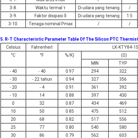
3-8.
Waktu termal τ
Di udara yang tenang
/
3-9.
Faktor disipasi δ
Di udara yang tenang
1.5
3-10.
Tenaga nominal Pmax
/
/
5. R-T Characteristic Parameter Table Of The Silicon PTC Thermis
Celsius
Fahrenheit
LK-KTY84-1
°C
°F
%/K)
(Ω)
MIN
TYP
- 40
- 40
0.97
294
322
- 30
- 22 tahun
0.94
327
356
- 20
- 4
0.91
361
392
- 10
14
0.88
397
430
0
32
0.87
434
469
10
50
0.85
475
512
20
68
0.82
517
556
25
77
0.80
540
580
30
86
0.79
562
603