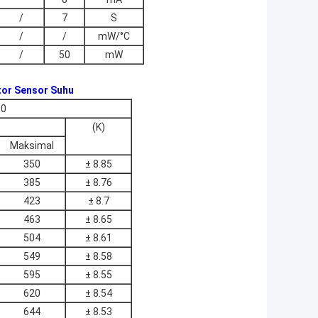
/
7
S
/
/
mW/°C
/
50
mW
tor Sensor Suhu
50
(K)
Maksimal
350
± 8.85
385
± 8.76
423
± 8.7
463
± 8.65
504
± 8.61
549
± 8.58
595
± 8.55
620
± 8.54
644
± 8.53