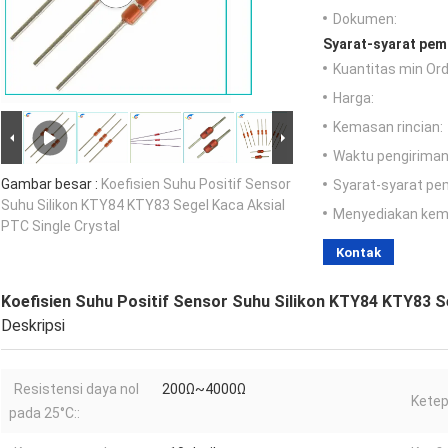
Dokumen:
Syarat-syarat pem
Kuantitas min Ord
Harga:
Kemasan rincian:
Waktu pengiriman
Gambar besar :
Koefisien Suhu Positif Sensor
Syarat-syarat pe
Suhu Silikon KTY84 KTY83 Segel Kaca Aksial
Menyediakan ke
PTC Single Crystal
Kontak
Koefisien Suhu Positif Sensor Suhu Silikon KTY84 KTY83 S
Deskripsi
Resistensi daya nol
200Ω~4000Ω
Ketep
pada 25°C::