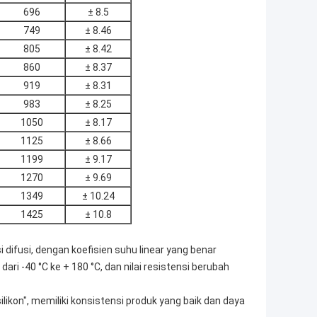
696
± 8.5
749
± 8.46
805
± 8.42
860
± 8.37
919
± 8.31
983
± 8.25
1050
± 8.17
1125
± 8.66
1199
± 9.17
1270
± 9.69
1349
± 10.24
1425
± 10.8
 difusi, dengan koefisien suhu linear yang benar
ri -40 °C ke + 180 °C, dan nilai resistensi berubah
ikon", memiliki konsistensi produk yang baik dan daya