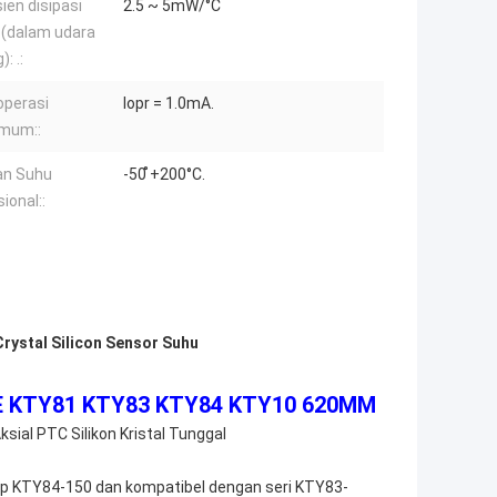
ien disipasi
2.5 ~ 5mW/°C
 (dalam udara
: .:
operasi
Iopr = 1.0mA.
mum::
an Suhu
-50 ̊+200°C.
ional::
rystal Silicon Sensor Suhu
PTFE KTY81 KTY83 KTY84 KTY10 620MM
sial PTC Silikon Kristal Tunggal
ip KTY84-150 dan kompatibel dengan seri KTY83-