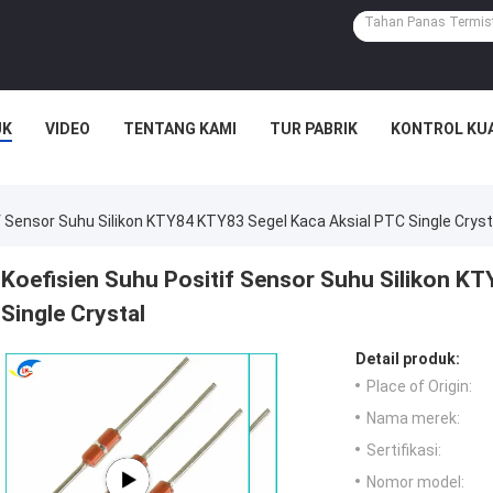
UK
VIDEO
TENTANG KAMI
TUR PABRIK
KONTROL KU
f Sensor Suhu Silikon KTY84 KTY83 Segel Kaca Aksial PTC Single Cryst
Koefisien Suhu Positif Sensor Suhu Silikon K
Single Crystal
Detail produk:
Place of Origin:
Nama merek:
Sertifikasi:
Nomor model: