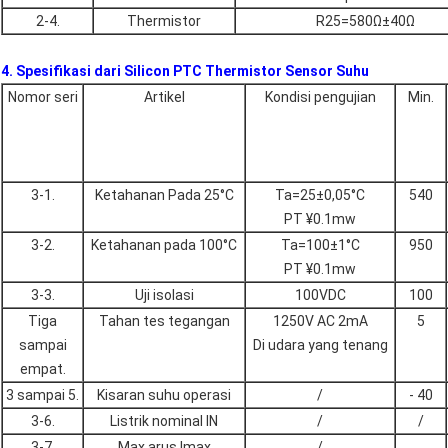
2-4.
Thermistor
R25=580Ω±40Ω
4. Spesifikasi dari Silicon PTC Thermistor Sensor Suhu
Nomor seri
Artikel
Kondisi pengujian
Min.
3-1.
Ketahanan Pada 25°C
Ta=25±0,05°C
540
PT ¥0.1mw
3-2.
Ketahanan pada 100°C
Ta=100±1°C
950
PT ¥0.1mw
3-3.
Uji isolasi
100VDC
100
Tiga
Tahan tes tegangan
1250V AC 2mA
5
sampai
Di udara yang tenang
empat.
3 sampai 5.
Kisaran suhu operasi
/
- 40
3-6.
Listrik nominal IN
/
/
3-7.
Max arus Imax
/