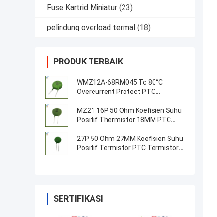
Fuse Kartrid Miniatur
(23)
pelindung overload termal
(18)
PRODUK TERBAIK
WMZ12A-68RM045 Tc 80°C
Overcurrent Protect PTC
Thermistor
MZ21 16P 50 Ohm Koefisien Suhu
Positif Thermistor 18MM PTC
Resistensi Thermistor
27P 50 Ohm 27MM Koefisien Suhu
Positif Termistor PTC Termistor
Untuk Server, Inverter, Sumber
Daya
SERTIFIKASI