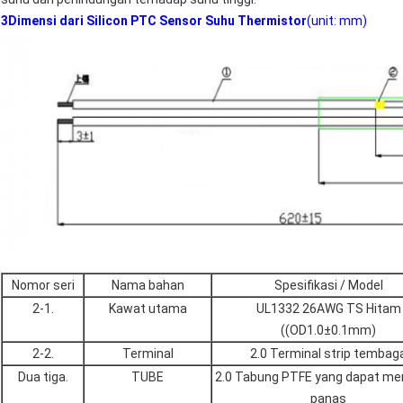
3Dimensi dari Silicon PTC Sensor Suhu Thermistor
(unit: mm)
Nomor seri
Nama bahan
Spesifikasi / Model
2-1.
Kawat utama
UL1332 26AWG TS Hitam
((OD1.0±0.1mm)
2-2.
Terminal
2.0 Terminal strip tembag
Dua tiga.
TUBE
2.0 Tabung PTFE yang dapat me
panas