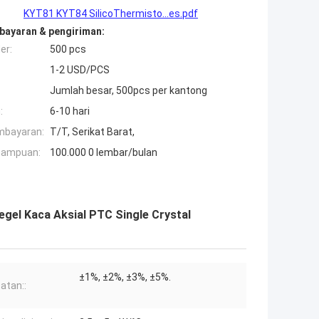
KYT81 KYT84 SilicoThermisto...es.pdf
bayaran & pengiriman:
er:
500 pcs
1-2 USD/PCS
Jumlah besar, 500pcs per kantong
:
6-10 hari
mbayaran:
T/T, Serikat Barat,
mampuan:
100.000 0 lembar/bulan
egel Kaca Aksial PTC Single Crystal
±1%, ±2%, ±3%, ±5%.
atan::