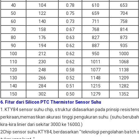
40
104
0.78
610
653
50
122
0.75
659
704
60
140
0.73
711
758
70
158
0.67
768
814
80
176
0.63
827
873
90
194
0.62
887
935
100
212
0.62
950
1000
110
230
0.62
1011
1068
120
248
0.58
1077
1138
130
266
0.52
1148
1209
140
284
0.51
1215
1282
150
302
0.50
1279
1352
6. Fitur dari Silicon PTC Thermistor Sensor Suhu
1. KTY84 sensor suhu chip, struktur didasarkan pada prinsip resistensi
perkiraan,memastikan akurasi tinggi pengukuran suhu. (suhu berubah da
kira-kira linier dari sekitar 300Ω ke 1600Ω.)
2Chip sensor suhu KTY84, berdasarkan "teknologi pengolahan batch sil