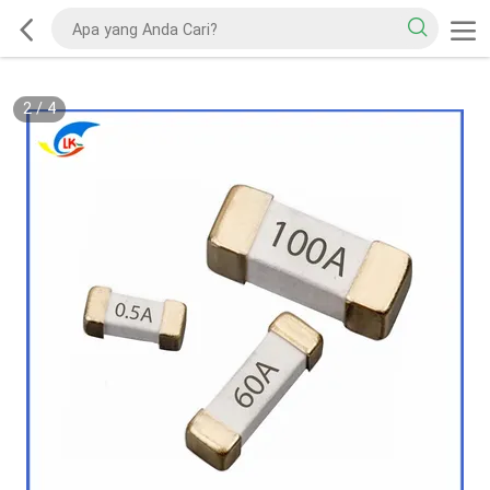
2
/
4