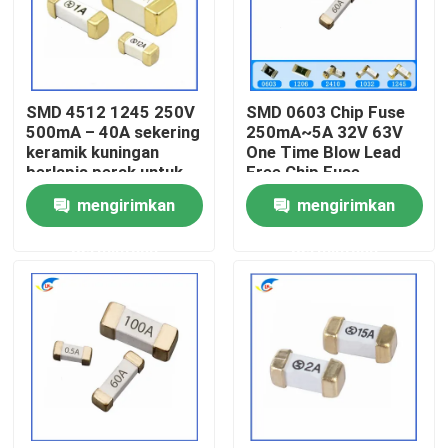
Tentang Kami
SMD 4512 1245 250V
SMD 0603 Chip Fuse
Tur Pabrik
500mA – 40A sekering
250mA~5A 32V 63V
keramik kuningan
One Time Blow Lead
berlapis perak untuk
Free Chip Fuse
Kontrol Kualitas
stasiun pangkalan
mengirimkan
mengirimkan
nirkabel
Hubungi Kami
permintaan
permintaan
Berita
Kasus-kasus
Termistor PTC