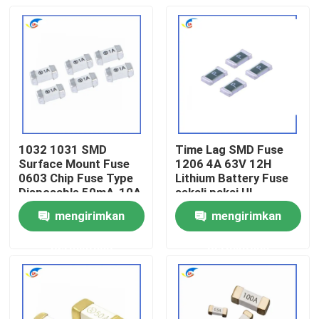
1032 1031 SMD
Time Lag SMD Fuse
Surface Mount Fuse
1206 4A 63V 12H
0603 Chip Fuse Type
Lithium Battery Fuse
Disposable 50mA-10A
sekali pakai UL
mengirimkan
mengirimkan
Rumah
permintaan
permintaan
Produk
Video