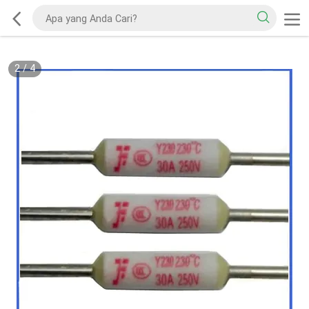
2
/
4