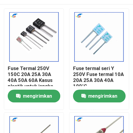
Fuse Termal 250V
Fuse termal seri Y
150C 20A 25A 30A
250V Fuse termal 10A
40A 50A 60A Kasus
20A 25A 30A 40A
plastik untuk jangka
100°C
panjang
Rumah
mengirimkan
mengirimkan
permintaan
permintaan
Produk
Video