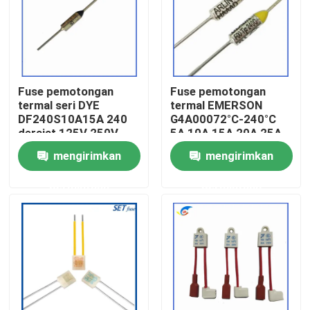
Tentang Kami
Tur Pabrik
Fuse pemotongan
Fuse pemotongan
termal seri DYE
termal EMERSON
DF240S10A15A 240
G4A00072°C-240°C
Kontrol Kualitas
derajat 125V 250V
5A 10A 15A 20A 25A
250V
mengirimkan
mengirimkan
Hubungi Kami
permintaan
permintaan
Berita
Kasus-kasus
Termistor PTC