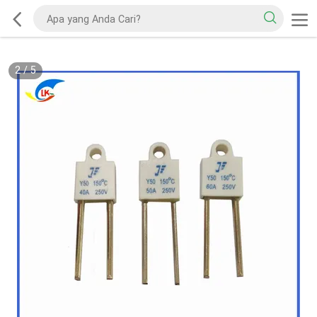
2
/
5