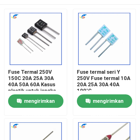
Fuse Termal 250V
Fuse termal seri Y
150C 20A 25A 30A
250V Fuse termal 10A
40A 50A 60A Kasus
20A 25A 30A 40A
plastik untuk jangka
100°C
panjang
Rumah
mengirimkan
mengirimkan
permintaan
permintaan
Produk
Video