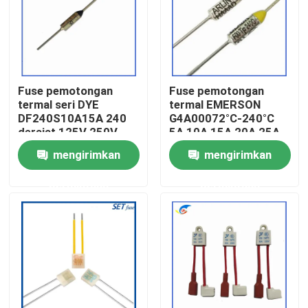
Tentang Kami
Tur Pabrik
Fuse pemotongan
Fuse pemotongan
termal seri DYE
termal EMERSON
DF240S10A15A 240
G4A00072°C-240°C
Kontrol Kualitas
derajat 125V 250V
5A 10A 15A 20A 25A
250V
mengirimkan
mengirimkan
Hubungi Kami
permintaan
permintaan
Berita
Kasus-kasus
Termistor PTC