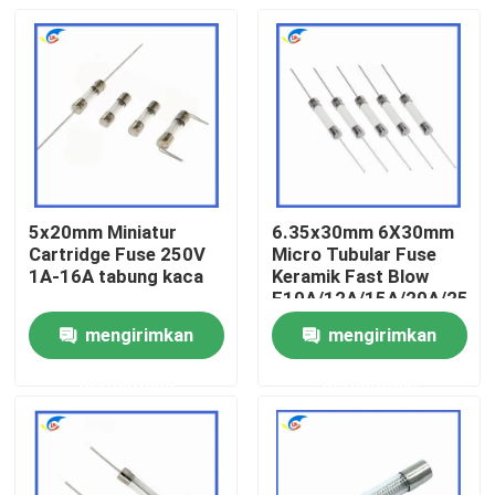
5x20mm Miniatur
6.35x30mm 6X30mm
Cartridge Fuse 250V
Micro Tubular Fuse
1A-16A tabung kaca
Keramik Fast Blow
F10A/12A/15A/20A/25A/
Pin Double Cap
mengirimkan
mengirimkan
Rumah
permintaan
permintaan
Produk
Video