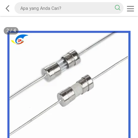
2
/
4