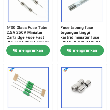
Tentang Kami
6*30 Glass Fuse Tube
Fuse tabung fuse
Tur Pabrik
2.5A 250V Miniatur
tegangan tinggi
Cartridge Fuse Fast
kartrid miniatur fuse
Blowing 500mA hingga
5KV 0.75A/0.8A/0.9A
Kontrol Kualitas
30A L250V
750MA/800MA/900mA
mengirimkan
mengirimkan
6.5MM*40MM
Hubungi Kami
permintaan
permintaan
Berita
Kasus-kasus
Termistor PTC