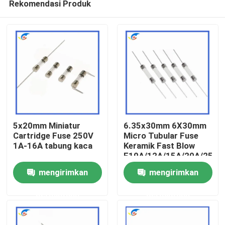
Rekomendasi Produk
5x20mm Miniatur
6.35x30mm 6X30mm
Cartridge Fuse 250V
Micro Tubular Fuse
1A-16A tabung kaca
Keramik Fast Blow
F10A/12A/15A/20A/25A/
Rumah
Pin Double Cap
mengirimkan
mengirimkan
Produk
permintaan
permintaan
Video