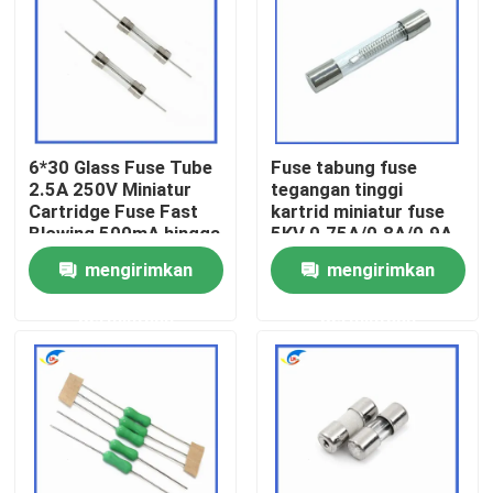
Tentang Kami
Tur Pabrik
6*30 Glass Fuse Tube
Fuse tabung fuse
2.5A 250V Miniatur
tegangan tinggi
Kontrol Kualitas
Cartridge Fuse Fast
kartrid miniatur fuse
Blowing 500mA hingga
5KV 0.75A/0.8A/0.9A
30A L250V
750MA/800MA/900mA
mengirimkan
mengirimkan
Hubungi Kami
6.5MM*40MM
permintaan
permintaan
Berita
Kasus-kasus
Termistor PTC