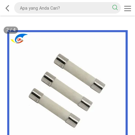
2
/
4