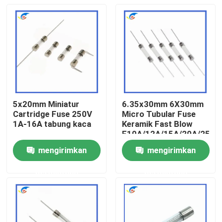
5x20mm Miniatur
6.35x30mm 6X30mm
Cartridge Fuse 250V
Micro Tubular Fuse
1A-16A tabung kaca
Keramik Fast Blow
F10A/12A/15A/20A/25A/
Pin Double Cap
mengirimkan
mengirimkan
Rumah
permintaan
permintaan
Produk
Video