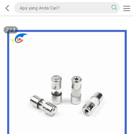
2
/
3