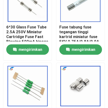
Tentang Kami
6*30 Glass Fuse Tube
Fuse tabung fuse
Tur Pabrik
2.5A 250V Miniatur
tegangan tinggi
Cartridge Fuse Fast
kartrid miniatur fuse
Blowing 500mA hingga
5KV 0.75A/0.8A/0.9A
Kontrol Kualitas
30A L250V
750MA/800MA/900mA
mengirimkan
mengirimkan
6.5MM*40MM
Hubungi Kami
permintaan
permintaan
Berita
Kasus-kasus
Termistor PTC