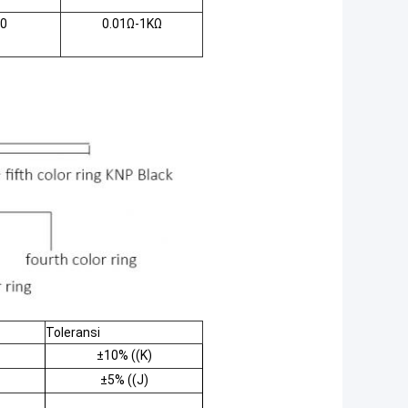
0
0.01Ω-1KΩ
Toleransi
±
10% ((K)
±
5% ((J)