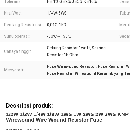
Toleransi::
F ± 1% G ±2% J ±5% K ±10%
Jenis:
Nilai Watt::
1/4W-5WS
Tubuh
Rentang Resistensi::
0,01Ω-1KΩ
Memb
Suhu operasi::
-50℃～155℃
Seda
Sekring Resistor 1watt, Sekring
Cahaya tinggi::
Resistor 1K Ohm
Fuse Wirewound Resistor
,
Fuse Resistor W
Menyoroti:
Fuse Resistor Wirewound Keramik yang Ter
Deskripsi produk:
1/2W 1/3W 1/4W 1/8W 1WS 1W 2WS 2W 3WS KNP
Wirewound Wire Wound Resistor Fuse