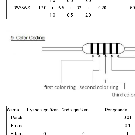
1.0
0.5
2.0
3W/5WS
17.0
±
6.5
±
32
±
0.70
50
1.0
0.5
2.0
Warna
L yang signifikan
2nd signifikan
Pengganda
Perak
0.01
Emas
0.1
Hitam
0
0
1