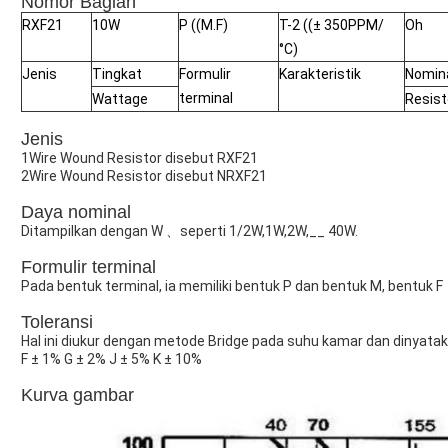
Nomor Bagian
RXF21
10W
P ((M.F)
T-2 ((± 350PPM/
Oh
°C)
Jenis
Tingkat
Formulir
Karakteristik
Nomin
terminal
Wattage
Resist
Jenis
1Wire Wound Resistor disebut RXF21
2Wire Wound Resistor disebut NRXF21
Daya nominal
Ditampilkan dengan W 、seperti 1/2W,1W,2W,__ 40W.
Formulir terminal
Pada bentuk terminal, ia memiliki bentuk P dan bentuk M, bentuk F
Toleransi
Hal ini diukur dengan metode Bridge pada suhu kamar dan dinyata
F ± 1% G ± 2% J ± 5% K ± 10%
Kurva gambar