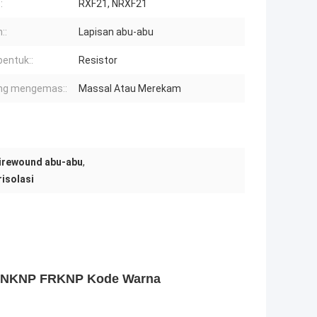
:
RXF21, NRXF21
::
Lapisan abu-abu
entuk::
Resistor
ng mengemas::
Massal Atau Merekam
irewound abu-abu
,
isolasi
 NKNP FRKNP Kode Warna