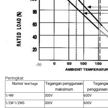
Peringkat
Nomor w
Tegangan penggunaan
Teganga
attage
maksimum
penggunaan
1/4W
300V
600V
1/2W 1/2WS
300V
600V