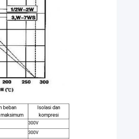
n beban
Isolasi dan
 maksimum
kompresi
300V
300V