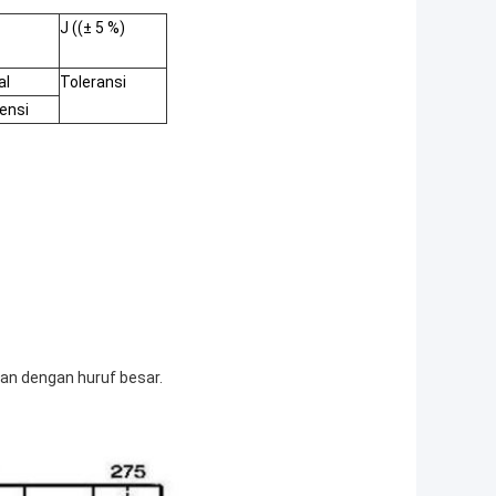
J ((± 5 %)
al
Toleransi
ensi
kan dengan huruf besar.