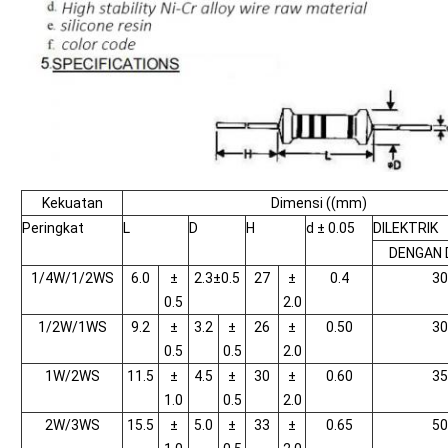
Kekuatan
Dimensi ((mm)
Peringkat
L
D
H
d ± 0.05
DILEKTRIK
DENGAN 
1/4W/1/2WS
6.0
±
2.3±0.5
27
±
0.4
30
0.5
2.0
1/2W/1WS
9.2
±
3.2
±
26
±
0.50
30
0.5
0.5
2.0
1W/2WS
11.5
±
4.5
±
30
±
0.60
35
1.0
0.5
2.0
2W/3WS
15.5
±
5.0
±
33
±
0.65
50