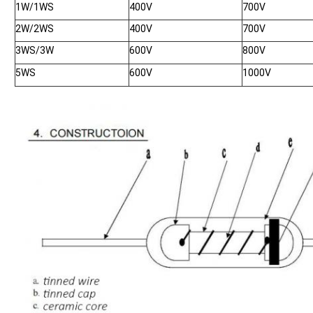
1W/1WS
400V
700V
2W/2WS
400V
700V
3WS/3W
600V
800V
5WS
600V
1000V