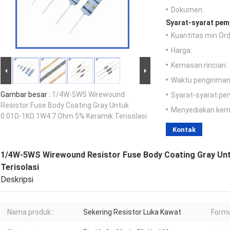
Dokumen:
Syarat-syarat pem
Kuantitas min Ord
Harga:
Kemasan rincian:
Waktu pengiriman
Gambar besar :
1/4W-5WS Wirewound
Syarat-syarat pe
Resistor Fuse Body Coating Gray Untuk
Menyediakan ke
0.01Ω-1KΩ 1W4.7 Ohm 5% Keramik Terisolasi
Kontak
1/4W-5WS Wirewound Resistor Fuse Body Coating Gray Un
Terisolasi
Deskripsi
Nama produk::
Sekering Resistor Luka Kawat
Formu