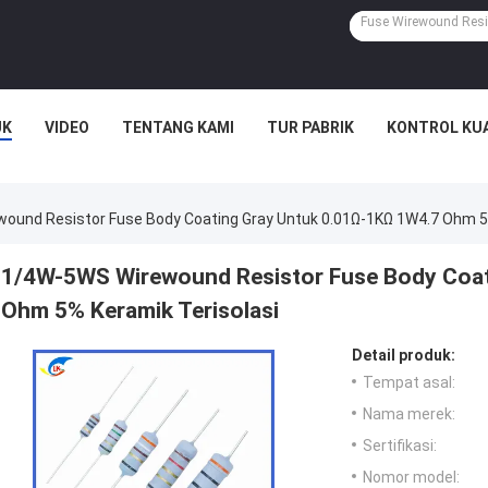
UK
VIDEO
TENTANG KAMI
TUR PABRIK
KONTROL KU
ound Resistor Fuse Body Coating Gray Untuk 0.01Ω-1KΩ 1W4.7 Ohm 5%
1/4W-5WS Wirewound Resistor Fuse Body Coat
Ohm 5% Keramik Terisolasi
Detail produk:
Tempat asal:
Nama merek:
Sertifikasi:
Nomor model: