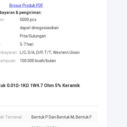
Brosur Produk PDF
bayaran & pengiriman:
er:
5000 pcs
dapat dinegosiasikan
Pita/Gulungan
:
5-7 hari
mbayaran:
L/C, D/A, D/P, T/T, Western Union
mampuan:
100.000 buah/bulan
tuk 0.01Ω-1KΩ 1W4.7 Ohm 5% Keramik
lir Terminal::
Bentuk P Dan Bentuk M, Bentuk F