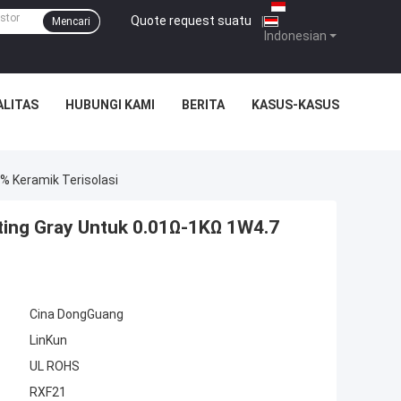
Quote request suatu
|
Mencari
Indonesian
ALITAS
HUBUNGI KAMI
BERITA
KASUS-KASUS
 Keramik Terisolasi
ing Gray Untuk 0.01Ω-1KΩ 1W4.7
Cina DongGuang
LinKun
UL ROHS
RXF21