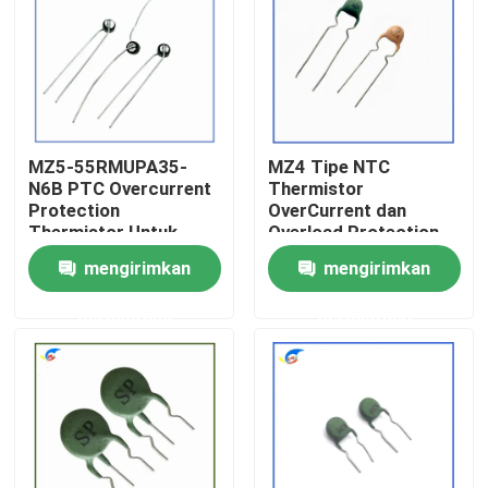
Tentang Kami
Tur Pabrik
MZ5-55RMUPA35-
MZ4 Tipe NTC
N6B PTC Overcurrent
Thermistor
Kontrol Kualitas
Protection
OverCurrent dan
Thermistor Untuk
Overload Protection
Produk Kontrol Angin
Thermistors Produk
mengirimkan
mengirimkan
Hubungi Kami
permintaan
permintaan
Berita
Kasus-kasus
Termistor PTC