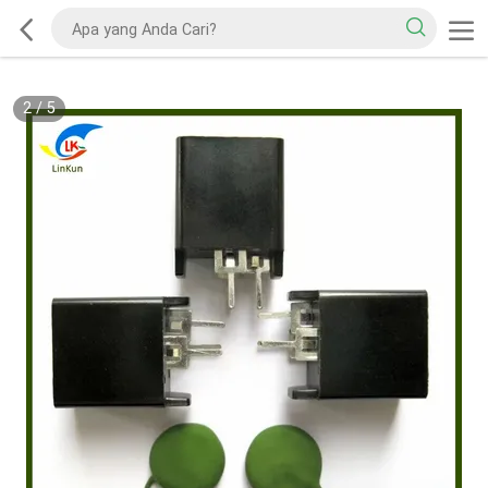
2
/
5