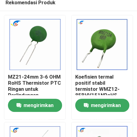
Rekomendasi Produk
MZ21-24mm 3-6 OHM
Koefisien termal
RoHS Thermistor PTC
positif stabil
Ringan untuk
termistor WMZ12-
Perlindungan
85BHV151NRoHS
Rumah
Overcurrent
untuk perlindungan
mengirimkan
mengirimkan
Thermistor Koefisien
overcurrent
Termal Positif yang
bersertifikat RoHS-
Produk
permintaan
permintaan
Stabil
compatible
Video