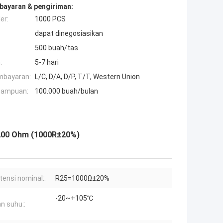
bayaran & pengiriman:
er:
1000 PCS
dapat dinegosiasikan
500 buah/tas
:
5-7 hari
mbayaran:
L/C, D/A, D/P, T/T, Western Union
mampuan:
100.000 buah/bulan
200 Ohm (1000R±20%)
tensi nominal::
R25=1000Ω±20%
-20~+105℃
an suhu::