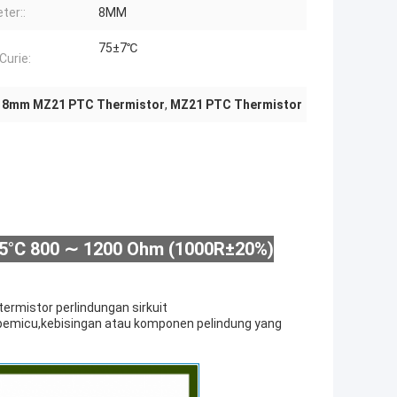
ter::
8MM
75±7℃
Curie:
 8mm MZ21 PTC Thermistor
,
MZ21 PTC Thermistor
5°C 800 ∼ 1200 Ohm (1000R±20%)
ermistor perlindungan sirkuit
a pemicu,kebisingan atau komponen pelindung yang