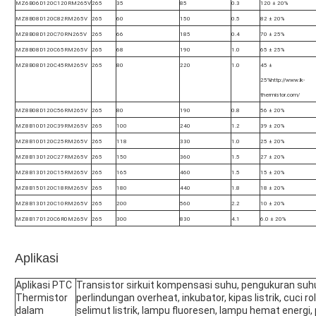
MZ6B06D120C120RM265V
265
35
85
0.3
120 ± 20%
MZ8B08D120C82RM265V
265
60
150
0.5
82 ± 20%
MZ8B08D120C70RN265V
265
66
185
0.4
70 ± 25%
MZ8B08D120C65RM265V
265
68
190
1.0
65 ± 25%
MZ8B08D120C45RM265V
265
80
220
1.0
45 ±
25%
http://www.lk-
thermistor.com/
MZ8B08D120C56RM265V
265
80
190
0.8
56 ± 20%
MZ8B10D120C39RM265V
265
100
240
1.2
39 ± 20%
MZ8B10D120C25RM265V
265
118
330
1.0
25 ± 20%
MZ8B13D120C27RM265V
265
150
360
1.5
27 ± 20%
MZ8B13D120C15RM265V
265
165
460
1.5
15 ± 20%
MZ8B15D120C18RM265V
265
180
440
1.8
18 ± 20%
MZ8B13D120C10RM265V
265
200
560
2.2
10 ± 20%
MZ8B17D120C6R0M265V
265
300
830
4.1
6.0 ± 20%
Aplikasi
Aplikasi PTC
Transistor sirkuit kompensasi suhu, pengukuran suhu d
Thermistor
perlindungan overheat, inkubator, kipas listrik, cuci rol
dalam
selimut listrik, lampu fluoresen, lampu hemat energi,