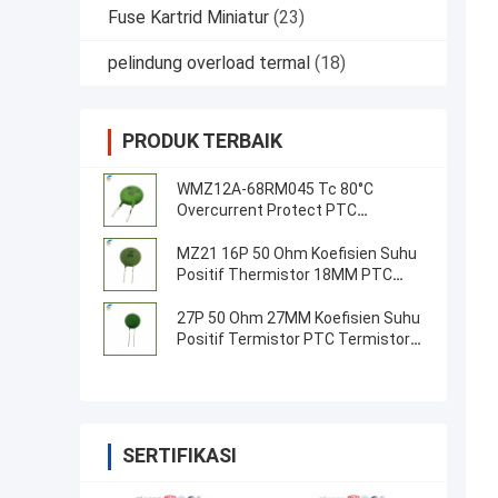
Fuse Kartrid Miniatur
(23)
pelindung overload termal
(18)
PRODUK TERBAIK
WMZ12A-68RM045 Tc 80°C
Overcurrent Protect PTC
Thermistor
MZ21 16P 50 Ohm Koefisien Suhu
Positif Thermistor 18MM PTC
Resistensi Thermistor
27P 50 Ohm 27MM Koefisien Suhu
Positif Termistor PTC Termistor
Untuk Server, Inverter, Sumber
Daya
SERTIFIKASI