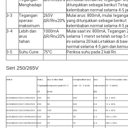
Menghadapi
ditunjukkan sebagai berikut:Teta
kelembaban normal selama 4-5 jam
3-3
Tegangan
265V
Mulai arus: 800mA, mulai teganga
operasi
ΔR/Rn≤20%
yang ditunjukkan sebagai berikut
maksimum
kelembaban normal selama 4-5 jam
3-4
Lebih dari
1000mA
Mulai saat ini: 800mA, Tegangan 
arus
ΔR/Rn≤20%
selama 1 menit setelah setiap 5 m
tahan
ini selama 20 kali.Letakkan di b
normal selama 4-5 jam dan kemudi
3-5
Suhu Curie
75°C
Periksa suhu pada 2 kali Rn.
Seri 250/265V
Artikel
Maks.
arus ketika tidak
menghasilkan arus
arus
Resistensi pada suhu
Tegangan
beroperasi pada 60°C
saat -10 °C (mA)
maksimum
25 °C (ohm)
(V)
((mA)
((A)
MZ8B08D100C22RN250V
250
90
300
0.5
22 ± 30%
MZ8B08D100C12RN250V
250
90
300
0.6
12 ± 30%
MZ8B10D120C39RN250V
250
100
280
0.6
39 ± 30%
MZ6B06D120C150RN265V
265
28
78
0.2
150 ± 25%
MZ6B06D120C180RM265V
265
29
70
0.3
180 ± 20%