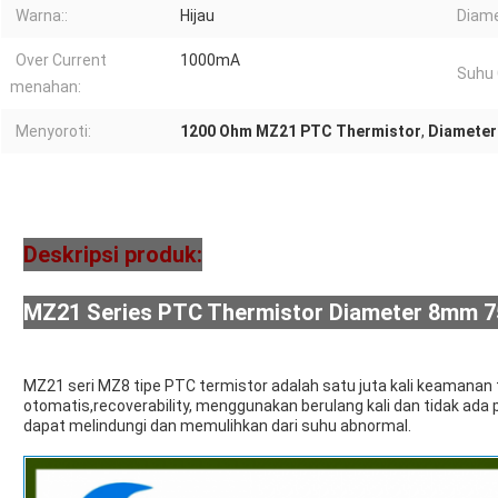
Warna::
Hijau
Diame
Over Current
1000mA
Suhu 
menahan:
Menyoroti:
1200 Ohm MZ21 PTC Thermistor
,
Diameter
Deskripsi produk:
MZ21 Series PTC Thermistor Diameter 8mm 7
MZ21 seri MZ8 tipe PTC termistor adalah satu juta kali keamanan t
otomatis,recoverability, menggunakan berulang kali dan tidak ad
dapat melindungi dan memulihkan dari suhu abnormal.