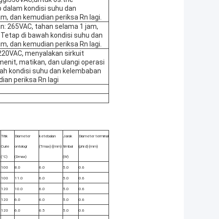
p dalam kondisi suhu dan
, dan kemudian periksa Rn lagi.
n: 265VAC, tahan selama 1 jam,
: Tetap di bawah kondisi suhu dan
, dan kemudian periksa Rn lagi.
220VAC, menyalakan sirkuit
enit, matikan, dan ulangi operasi
awah kondisi suhu dan kelembaban
an periksa Rn lagi
Titik
Diameter
ketebalan
Jarak
Diameter terminal
Curie
ontologi
(Tmax) ((mm)
timbal
(phi d) (mm)
(°C)
(Dmax)
(W)
100
8.0
6.0
5.0
0.6
100
11.0
6.0
5.0
0.6
120
10.0
6.0
5.0
0.6
120
6.0
6.0
5.0
0.6
120
6.0
6.5
5.0
0.6