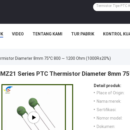
UK
VIDEO
TENTANG KAMI
TUR PABRIK
KONTROL KU
rmistor Diameter 8mm 75°C 800 ∼ 1200 Ohm (1000R±20%)
MZ21 Series PTC Thermistor Diameter 8mm 7
Detail produk:
Place of Origin:
Nama merek:
Sertifikasi:
Nomor model:
Dokumen: