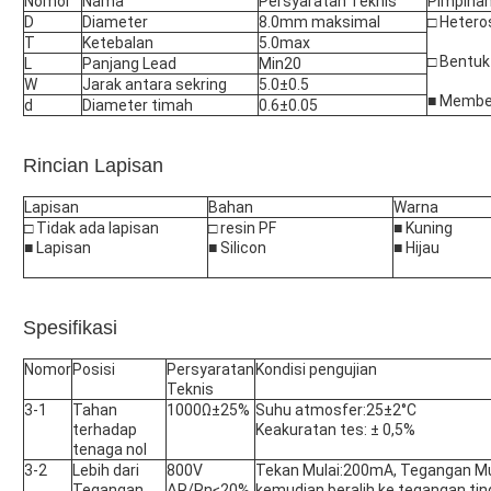
Nomor
Nama
Persyaratan Teknis
Pimpina
D
Diameter
8.0mm maksimal
□ Hetero
T
Ketebalan
5.0max
□ Bentuk
L
Panjang Lead
Min20
W
Jarak antara sekring
5.0±0.5
■ Membe
d
Diameter timah
0.6±0.05
Rincian Lapisan
Lapisan
Bahan
Warna
□ Tidak ada lapisan
□ resin PF
■ Kuning
■ Lapisan
■ Silicon
■ Hijau
Spesifikasi
Nomor
Posisi
Persyaratan
Kondisi pengujian
Teknis
3-1
Tahan
1000Ω±25%
Suhu atmosfer:25±2°C
terhadap
Keakuratan tes: ± 0,5%
tenaga nol
3-2
Lebih dari
800V
Tekan Mulai:200mA, Tegangan Mu
Tegangan
ΔR/Rn≤20%
kemudian beralih ke tegangan ti