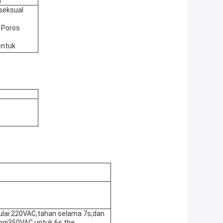
n
seksual
 Poros
ntuk
lai:220VAC,tahan selama 7s,dan
nggi350VAC,untuk 6s.the