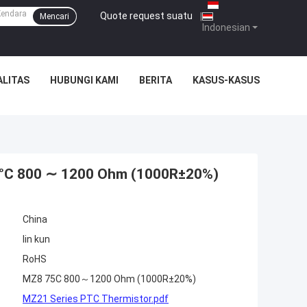
Quote request suatu
|
Mencari
Indonesian
ALITAS
HUBUNGI KAMI
BERITA
KASUS-KASUS
5°C 800 ∼ 1200 Ohm (1000R±20%)
China
lin kun
RoHS
MZ8 75C 800～1200 Ohm (1000R±20%)
MZ21 Series PTC Thermistor.pdf