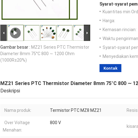
Syarat-syarat pem
Kuantitas min Ord
Harga:
Kemasan rincian:
Waktu pengiriman
Gambar besar :
MZ21 Series PTC Thermistor
Syarat-syarat pe
Diameter 8mm 75°C 800 ∼ 1200 Ohm
Menyediakan ke
(1000R±20%)
Kontak
MZ21 Series PTC Thermistor Diameter 8mm 75°C 800 ∼ 1
Deskripsi
Nama produk:
Termistor PTC MZ8 MZ21
Resis
Over Voltage
800 V
kisar
Menahan: