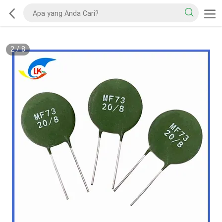
2
/
8