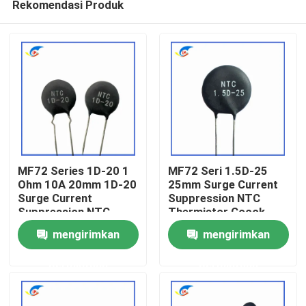
Rekomendasi Produk
MF72 Series 1D-20 1
MF72 Seri 1.5D-25
Ohm 10A 20mm 1D-20
25mm Surge Current
Surge Current
Suppression NTC
Suppression NTC
Thermistor Cocok
Rumah
Thermistor Cocok
untuk Mengoperasikan
mengirimkan
mengirimkan
untuk Power Supply
Power Supply Audio
Daya Tinggi
Amplifier
Produk
permintaan
permintaan
Video