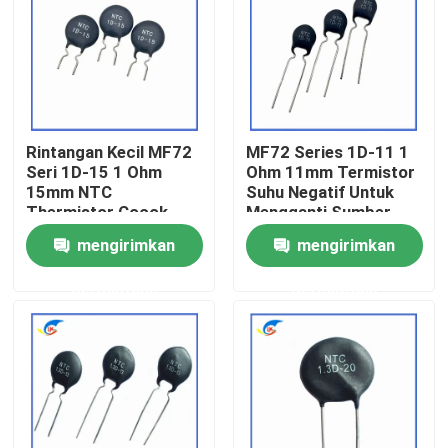
Tentang Kami
Tur Pabrik
Rintangan Kecil MF72
MF72 Series 1D-11 1
Seri 1D-15 1 Ohm
Ohm 11mm Termistor
Kontrol Kualitas
15mm NTC
Suhu Negatif Untuk
Thermistor Cocok
Mengganti Sumber
Untuk Menghidupkan
Daya
mengirimkan
mengirimkan
Hubungi Kami
Adaptor Daya
permintaan
permintaan
Berita
Kasus-kasus
Termistor PTC