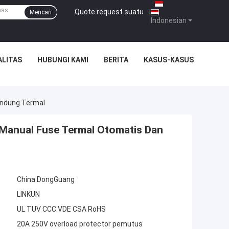
Quote request suatu
|
Mencari
Indonesian
ALITAS
HUBUNGI KAMI
BERITA
KASUS-KASUS
indung Termal
 Manual Fuse Termal Otomatis Dan
China DongGuang
LINKUN
UL TUV CCC VDE CSA RoHS
20A 250V overload protector pemutus