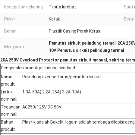
Kecepatan sekering:
T/pita lambat
Saat i
Paket:
Kotak
Berat
Bahan:
Plastik Casing Perak Keras
Pemutus sirkuit pelindung termal
,
20A 250V
Menyoroti:
10A Pemutus sirkuit pelindung termal
20A 250V Overload Protector pemutus sirkuit manual, sekring term
Pengenalan produk pelindung overload
Nama
Pelindung overload arus/pemutus sirkuit
produk:
Listrik
1.3A-50A) 2.2A-25A) 3.2A-10A)
nominal:
Tegangan
AC250/125V DC 50V
nominal:
Bahan
Plastik adalah Bakelit, logam adalah tembaga dilapisi den
produk: