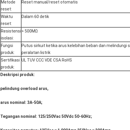
Metode
Reset manual/reset otomatis
reset:
Waktu
Dalam 60 detik
reset:
Resistensi
> 500MΩ
isolasi:
Fungsi
Putus sirkuit ketika arus kelebihan beban dan melindungi s
produk:
peralatan listrik
Sertifikasi
UL TUV CCC VDE CSA RoHS
produk:
Deskripsi produk:
pelindung overload arus,
arus nominal: 3A-50A;
Tegangan nominal: 125/250Vac 50Vdc 50-60Hz;