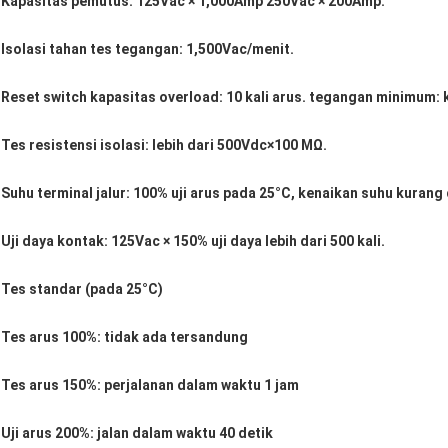
Kapasitas pemutus: 125Vac × 1,000Amp 250Vac × 200Amp.
Isolasi tahan tes tegangan: 1,500Vac/menit.
Reset switch kapasitas overload: 10 kali arus. tegangan minimum: k
Tes resistensi isolasi: lebih dari 500Vdc×100 MΩ.
Suhu terminal jalur: 100% uji arus pada 25
°C
, kenaikan suhu kurang 
Uji daya kontak: 125Vac × 150% uji daya lebih dari 500 kali.
Tes standar (pada 25
°C
)
Tes arus 100%: tidak ada tersandung
Tes arus 150%: perjalanan dalam waktu 1 jam
Uji arus 200%: jalan dalam waktu 40 detik