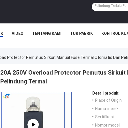
UK
VIDEO
TENTANG KAMI
TUR PABRIK
KONTROL KU
oad Protector Pemutus Sirkuit Manual Fuse Termal Otomatis Dan Pel
20A 250V Overload Protector Pemutus Sirkuit
Pelindung Termal
Detail produk:
Place of Origin:
Nama merek:
Sertifikasi:
Nomor model: