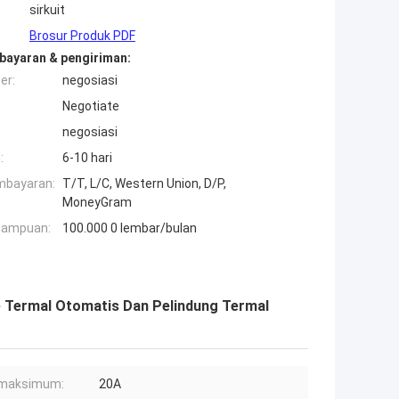
sirkuit
Brosur Produk PDF
bayaran & pengiriman:
er:
negosiasi
Negotiate
negosiasi
:
6-10 hari
mbayaran:
T/T, L/C, Western Union, D/P,
MoneyGram
mampuan:
100.000 0 lembar/bulan
e Termal Otomatis Dan Pelindung Termal
 maksimum:
20A