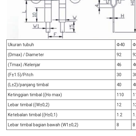
Ukuran tubuh
Φ40
Φ
(Dmax) / Diameter
92
9
(Tmax) /Kelenjar
46
4
(F±1.5)/Pitch
30
3
(L±2)/panjang timbal
40
4
Ketinggian timbal ((Ho max)
110
1
Lebar timbal ((W±0,2)
12
1
Ketebalan timbal ((H±0,1)
1.2
1
Lebar timbal bagian bawah (W1±0,2)
8
8