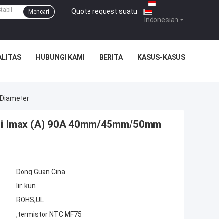
Quote request suatu
|
Mencari
Indonesian
ALITAS
HUBUNGI KAMI
BERITA
KASUS-KASUS
 Diameter
nggi Imax (A) 90A 40mm/45mm/50mm
Dong Guan Cina
lin kun
ROHS,UL
,termistor NTC MF75