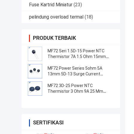
Fuse Kartrid Miniatur
(23)
pelindung overload termal
(18)
PRODUK TERBAIK
MF72 Seri 1.5D-15 Power NTC
Thermistor 7A 1.5 Ohm 15mm
Cocok untuk beralih catu daya
MF72 Power Series 5ohm 5A
13mm 5D-13 Surge Current
Suppression NTC Thermistor
Untuk Peralatan Pasokan Listrik
MF72 3D-25 Power NTC
Thermistor 3 Ohm 9A 25 Mm
Cocok untuk Suppression arus
gelombang pasokan daya tinggi
SERTIFIKASI