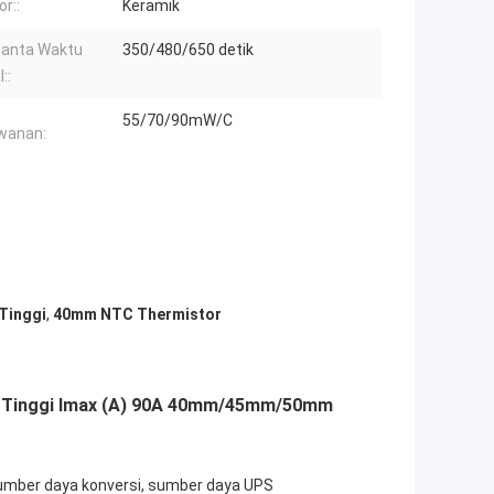
or::
Keramik
tanta Waktu
350/480/650 detik
::
55/70/90mW/C
wanan:
Tinggi
,
40mm NTC Thermistor
as Tinggi Imax (A) 90A 40mm/45mm/50mm
 sumber daya konversi, sumber daya UPS