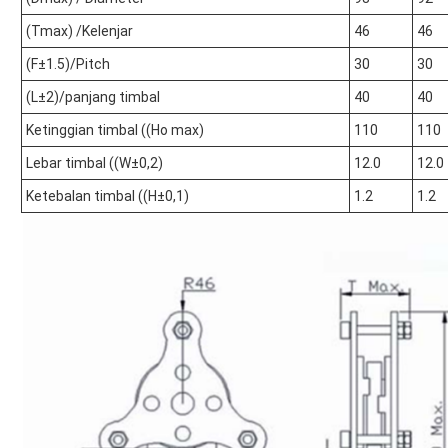
(Tmax) /Kelenjar
46
46
(F±1.5)/Pitch
30
30
(L±2)/panjang timbal
40
40
Ketinggian timbal ((Ho max)
110
110
Lebar timbal ((W±0,2)
12.0
12.0
Ketebalan timbal ((H±0,1)
1.2
1.2