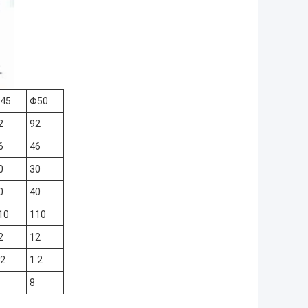
45
Φ50
2
92
6
46
0
30
0
40
10
110
2
12
.2
1.2
8