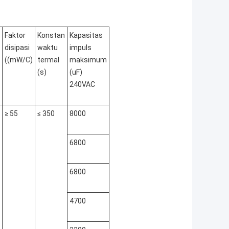
Faktor
Konstan
Kapasitas
disipasi
waktu
impuls
((mW/C)
termal
maksimum
(s)
(uF)
240VAC
≥ 55
≤ 350
8000
6800
6800
4700