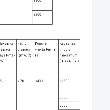
3300
3300
aksimum
Faktor
Konstan
Kapasitas
isipasi
disipasi
waktu termal
impuls
aya Pmax
((mW/C)
(s)
maksimum
(W)
(uF) 240VAC
5
≥ 70
≤480
11500
8000
8000
8000