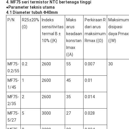
4. MF75 seri termistor NTC bertenaga tinggi
●Parameter teknis utama
4.1 Diameter tubuh Φ40mm
P/N
R25±20%
Indeks
Maks
Perkiraan R
Maksimum
(Ω)
sensitivitas
arus
dari arus
disipasi
termal B ±
keadaan
maksimum
daya Pmax
10% ((K)
konstan
Rmax ((Ω)
((W)
Imax
((A)
MF75-
0.2
2600
55
0.007
30
0.2/55
MF75-
1
2600
45
0.01
1/45
MF75-
2
2600
35
0.014
2/35
MF75-
5
3000
27
0.028
5/27