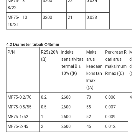
MF75-
8
3200
22
0.034
8/22
MF75-
10
3200
21
0.038
10/21
4.2 Diameter tubuh Φ45mm
P/N
R25±20%
Indeks
Maks
Perkiraan R
M
(Ω)
sensitivitas
arus
dari arus
d
termal B ±
keadaan
maksimum
d
10% ((K)
konstan
Rmax ((Ω)
(
Imax
((A)
MF75-0.2/70
0.2
2600
70
0.006
4
MF75-0.5/55
0.5
2600
55
0.007
MF75-1/52
1
2600
52
0.009
MF75-2/45
2
2600
45
0.012