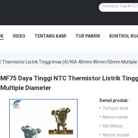
UK
VIDEO
TENTANG KAMI
TUR PABRIK
KONTROL KU
C Thermistor Listrik Tinggi Imax (A) 90A 40mm/45mm/50mm Multiple
MF75 Daya Tinggi NTC Thermistor Listrik Ti
Multiple Diameter
Detail produk:
Tempat asal:
Nama merek:
Sertifikasi:
Nomor model: