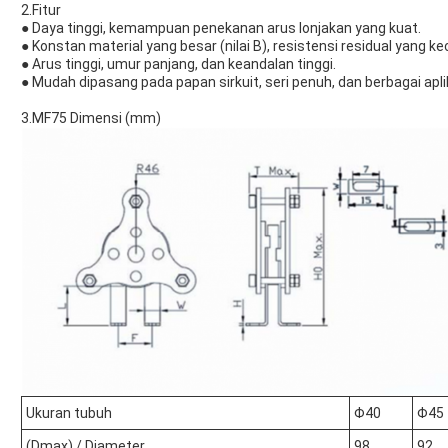
2.Fitur
● Daya tinggi, kemampuan penekanan arus lonjakan yang kuat.
● Konstan material yang besar (nilai B), resistensi residual yang k
● Arus tinggi, umur panjang, dan keandalan tinggi.
● Mudah dipasang pada papan sirkuit, seri penuh, dan berbagai apli
3.MF75 Dimensi (mm)
Ukuran tubuh
Φ40
Φ45
(Dmax) / Diameter
98
92