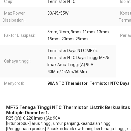
Chip:
Termistor NTC
Isolat
Max Power
30/45/55W
Kons
Dissipation::
Termal
5mm, 7mm, 9mm, 11mm, 13mm,
Faktor Dissipasi::
Perla
15mm, 20mm, 25mm
Termistor Daya NTC MF75,
Termistor NTC Daya Tinggi MF75
Cahaya tinggi::
Imax Arus Tinggi (A) 90A
40Mm/45Mm/50Mm
Menyoroti:
90A NTC Thermistor
,
Termistor NTC Daya 
MF75 Tenaga Tinggi NTC Thermistor Listrik Berkualit
Multiple Diameter1.
R25 ((Ω): 0.220 Imax ((A): 90A
[Fitur produk] arus tinggi, umur panjang, keandalan tinggi
[Penggunaan produk] Pasokan listrik switching bertenaga tinggi,