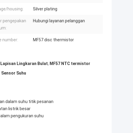
ge/housing:
Silver plating
r pengepakan
Hubungi layanan pelanggan
um:
le number:
MF57 disc thermistor
Lapisan Lingkaran Bulat
,
MF57 NTC termistor
r Sensor Suhu
an dalam suhu titik pesanan
an listrik besar
 dalam pengukuran suhu