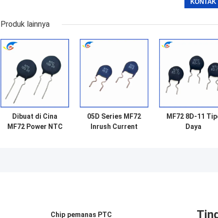
Produk lainnya
Dibuat di Cina
05D Series MF72
MF72 8D-11 Tip
MF72 Power NTC
Inrush Current
Daya
Thermistor 10D-
Limiter NTC
Perlindungan
20 Untuk Audio
Thermistor untuk
Surge Current
Switching Power
lampu hemat
NTC Thermisto
Supply Dan
energi, balast,
NTC Berlaku pa
Inverter Spot
power supply
SKD Kit atau
switch
Power Supply
Switch
Tin
Chip pemanas PTC