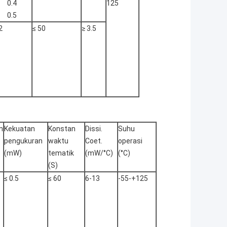
0.4
125
0.5
2
≤ 50
≥ 3.5
n
Kekuatan
Konstan
Dissi.
Suhu
pengukuran
waktu
Coet.
operasi
(mW)
tematik
(mW/°C)
(°C)
(S)
≤ 0.5
≤ 60
6-13
-55-+125