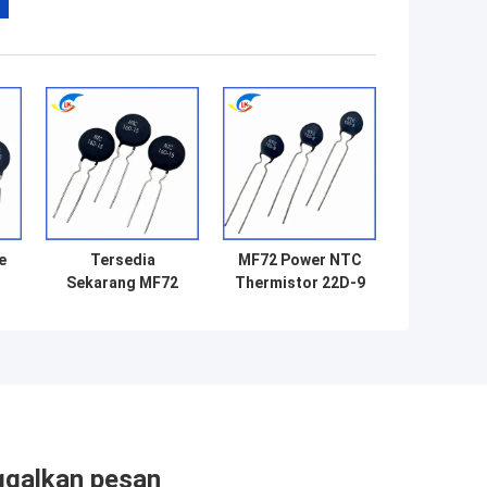
e
Tersedia
MF72 Power NTC
Sekarang MF72
Thermistor 22D-9
Power NTC
33D-9 50D-9
Thermistor D15
100D-9
r
Seri 15D-15 50D-
Thermistor Untuk
da
15 100D-15
sirkuit daya
120D15 120D-15
220D-15
ggalkan pesan