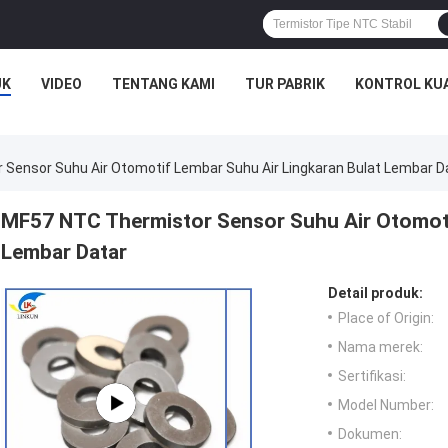
UK
VIDEO
TENTANG KAMI
TUR PABRIK
KONTROL KU
Sensor Suhu Air Otomotif Lembar Suhu Air Lingkaran Bulat Lembar D
MF57 NTC Thermistor Sensor Suhu Air Otomoti
Lembar Datar
Detail produk:
Place of Origin:
Nama merek:
Sertifikasi:
Model Number:
Dokumen: