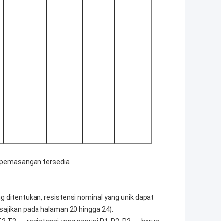
i pemasangan tersedia
ang ditentukan, resistensi nominal yang unik dapat
disajikan pada halaman 20 hingga 24).
3, ..., resistensi yang sesuai R1, R2, R3, ..., harus