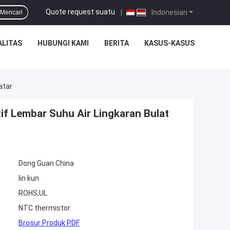
Quote request suatu
|
Indonesian
Mencari
ALITAS
HUBUNGI KAMI
BERITA
KASUS-KASUS
atar
f Lembar Suhu Air Lingkaran Bulat
Dong Guan China
lin kun
ROHS,UL
NTC thermistor
Brosur Produk PDF