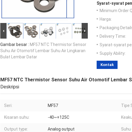
Syarat-syarat pe
Minimum Order Q
Harga:
Packaging Detail
Delivery Time:
Gambar besar :
MF57 NTC Thermistor Sensor
Syarat-syarat p
Suhu Air Otomotif Lembar Suhu Air Lingkaran
Supply Ability:
Bulat Lembar Datar
Kontak
MF57 NTC Thermistor Sensor Suhu Air Otomotif Lembar Su
Deskripsi
Seri:
MF57
Tipe 
Kisaran suhu:
-40~+125C
Keaku
Output type:
Analog output
Suhu 