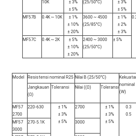
10K
± 3%
(25/50°C)
± 3%
± 5%
± 5%
MF57B
0.4K ~ 10K
± 1%
3600 ~ 4500
± 1%
0.
± 10%
(25/85°C)
± 2%
± 20%
± 3%
MF57C
0.4K ~ 2K
± 5%
2400 ~ 3000
± 5%
± 10%
(25/50°C)
± 20%
Model
Resistensi nominal R25
Nilai B (25/50°C)
Kekuata
nominal
Jangkauan
Toleransi
Nilai ((Ω)
Toleransi
(W)
(Ω)
MF57
220-630
± 1%
2700
± 1%
0.3
2700
± 3%
± 3%
0.5
± 5%
± 5%
MF57
270-5.1K
3000
3000