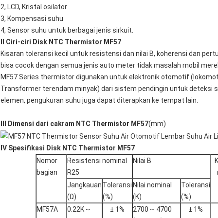
2, LCD, Kristal osilator
3, Kompensasi suhu
4, Sensor suhu untuk berbagai jenis sirkuit.
II Ciri-ciri Disk NTC Thermistor MF57
Kisaran toleransi kecil untuk resistensi dan nilai B, koherensi dan pert
bisa cocok dengan semua jenis auto meter tidak masalah mobil merek
MF57 Series thermistor digunakan untuk elektronik otomotif (lokomoti
Transformer terendam minyak) dari sistem pendingin untuk deteksi su
elemen, pengukuran suhu juga dapat diterapkan ke tempat lain.
III Dimensi dari cakram NTC Thermistor MF57
(mm)
IV Spesifikasi Disk NTC Thermistor MF57
Nomor
Resistensi nominal
Nilai B
bagian
R25
Jangkauan
Toleransi
Nilai nominal
Toleransi
(Ω)
(%)
(K)
(%)
MF57A
0.22K ~
± 1%
2700 ~ 4700
± 1%