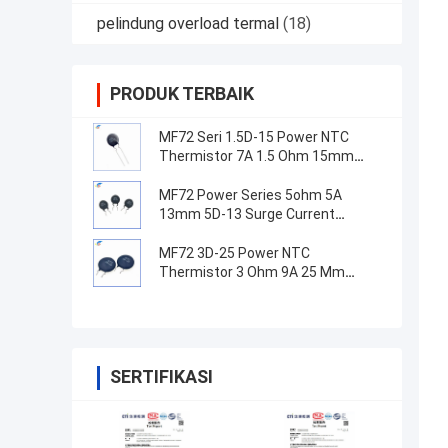
pelindung overload termal
(18)
PRODUK TERBAIK
MF72 Seri 1.5D-15 Power NTC
Thermistor 7A 1.5 Ohm 15mm
Cocok untuk beralih catu daya
MF72 Power Series 5ohm 5A
13mm 5D-13 Surge Current
Suppression NTC Thermistor
Untuk Peralatan Pasokan Listrik
MF72 3D-25 Power NTC
Thermistor 3 Ohm 9A 25 Mm
Cocok untuk Suppression arus
gelombang pasokan daya tinggi
SERTIFIKASI