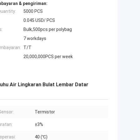
mbayaran & pengiriman:
uantity:
5000 PCS
0.045 USD/ PCS
s:
Bulk,500pcs per polybag
7 workdays
embayaran:
T/T
20,000,000PCS per week
hu Air Lingkaran Bulat Lembar Datar
Sensor:
Termistor
ratan:
±3%
operasi:
40 (℃)