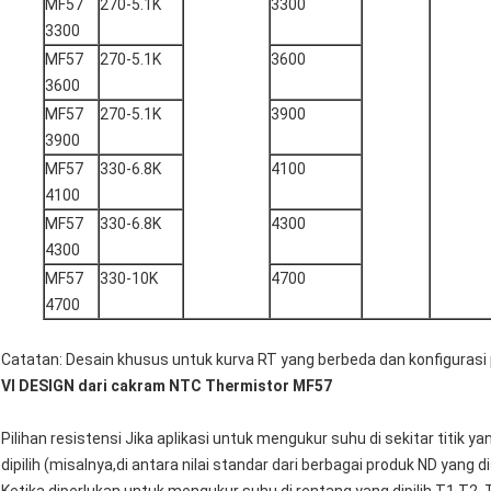
MF57
270-5.1K
3300
3300
MF57
270-5.1K
3600
3600
MF57
270-5.1K
3900
3900
MF57
330-6.8K
4100
4100
MF57
330-6.8K
4300
4300
MF57
330-10K
4700
4700
Catatan: Desain khusus untuk kurva RT yang berbeda dan konfiguras
VI DESIGN dari cakram NTC Thermistor MF57
Pilihan resistensi Jika aplikasi untuk mengukur suhu di sekitar titik y
dipilih (misalnya,di antara nilai standar dari berbagai produk ND yang 
Ketika diperlukan untuk mengukur suhu di rentang yang dipilih T1 T2, T2 T