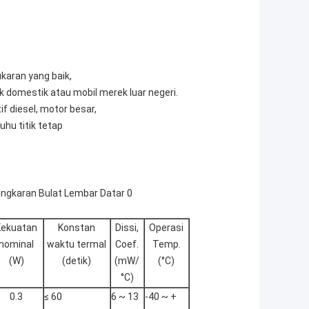
ukaran yang baik,
 domestik atau mobil merek luar negeri.
f diesel, motor besar,
hu titik tetap
Kekuatan
Konstan
Dissi,
Operasi
nominal
waktu termal
Coef.
Temp.
(W)
(detik)
(mW/
(°C)
°C)
0.3
≤ 60
6 ~ 13
-40 ~ +