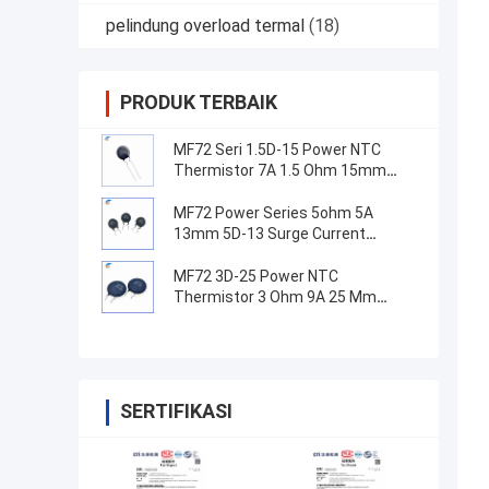
pelindung overload termal
(18)
PRODUK TERBAIK
MF72 Seri 1.5D-15 Power NTC
Thermistor 7A 1.5 Ohm 15mm
Cocok untuk beralih catu daya
MF72 Power Series 5ohm 5A
13mm 5D-13 Surge Current
Suppression NTC Thermistor
Untuk Peralatan Pasokan Listrik
MF72 3D-25 Power NTC
Thermistor 3 Ohm 9A 25 Mm
Cocok untuk Suppression arus
gelombang pasokan daya tinggi
SERTIFIKASI