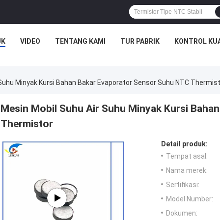
UK
VIDEO
TENTANG KAMI
TUR PABRIK
KONTROL KU
 Suhu Minyak Kursi Bahan Bakar Evaporator Sensor Suhu NTC Thermis
Mesin Mobil Suhu Air Suhu Minyak Kursi Baha
Thermistor
Detail produk:
Tempat asal:
Nama merek:
Sertifikasi:
Model Number:
Dokumen: