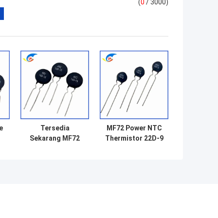
(
0
/ 3000)
e
Tersedia
MF72 Power NTC
Sekarang MF72
Thermistor 22D-9
Power NTC
33D-9 50D-9
Thermistor D15
100D-9
r
Seri 15D-15 50D-
Thermistor Untuk
da
15 100D-15
sirkuit daya
120D15 120D-15
220D-15