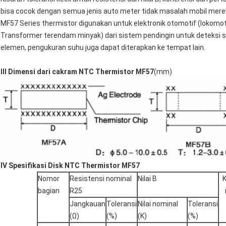
bisa cocok dengan semua jenis auto meter tidak masalah mobil merek
MF57 Series thermistor digunakan untuk elektronik otomotif (lokomoti
Transformer terendam minyak) dari sistem pendingin untuk deteksi su
elemen, pengukuran suhu juga dapat diterapkan ke tempat lain.
III Dimensi dari cakram NTC Thermistor MF57
(mm)
IV Spesifikasi Disk NTC Thermistor MF57
Nomor
Resistensi nominal
Nilai B
bagian
R25
Jangkauan
Toleransi
Nilai nominal
Toleransi
(Ω)
(%)
(K)
(%)