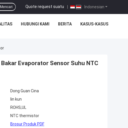
Quote request suatu
|
Indonesian
Mencari
ALITAS
HUBUNGI KAMI
BERITA
KASUS-KASUS
tor
n Bakar Evaporator Sensor Suhu NTC
Dong Guan Cina
lin kun
ROHS,UL
NTC thermistor
Brosur Produk PDF