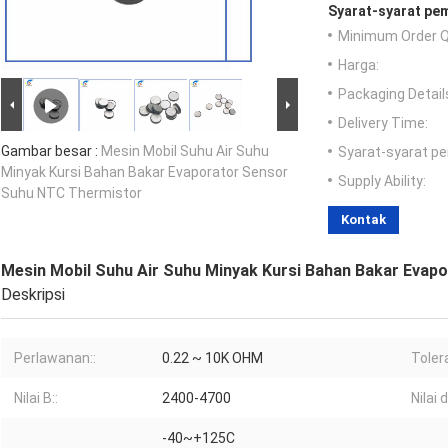
Syarat-syarat pe
Minimum Order Q
Harga:
Packaging Detail
Delivery Time:
Gambar besar :
Mesin Mobil Suhu Air Suhu
Syarat-syarat p
Minyak Kursi Bahan Bakar Evaporator Sensor
Supply Ability:
Suhu NTC Thermistor
Kontak
Mesin Mobil Suhu Air Suhu Minyak Kursi Bahan Bakar Eva
Deskripsi
Perlawanan::
0.22 ~ 10K OHM
Tolera
Nilai B::
2400-4700
Nilai 
-40~+125C