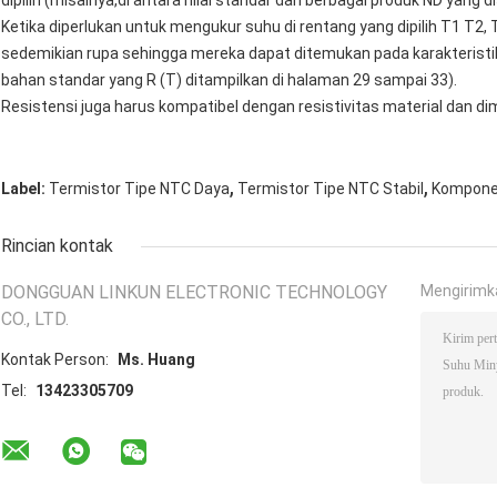
dipilih (misalnya,di antara nilai standar dari berbagai produk ND yang 
Ketika diperlukan untuk mengukur suhu di rentang yang dipilih T1 T2, T2 T
sedemikian rupa sehingga mereka dapat ditemukan pada karakteristik
bahan standar yang R (T) ditampilkan di halaman 29 sampai 33).
Resistensi juga harus kompatibel dengan resistivitas material dan di
,
,
Label:
Termistor Tipe NTC Daya
Termistor Tipe NTC Stabil
Komponen
Rincian kontak
DONGGUAN LINKUN ELECTRONIC TECHNOLOGY
Mengirimk
CO., LTD.
Kontak Person:
Ms. Huang
Tel:
13423305709