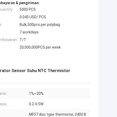
mbayaran & pengiriman:
uantity:
5000 PCS
0.045 USD/ PCS
s:
Bulk,500pcs per polybag
7 workdays
embayaran:
T/T
20,000,000PCS per week
porator Sensor Suhu NTC Thermistor
nsi::
1%~20%
daya::
0.2-0.5W
MF57 disc type thermistor, 2400 B