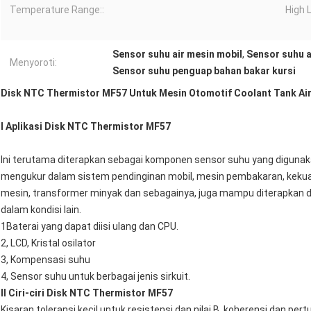
Temperature Range::
High L
Sensor suhu air mesin mobil
,
Sensor suhu a
Menyoroti:
Sensor suhu penguap bahan bakar kursi
Disk NTC Thermistor MF57 Untuk Mesin Otomotif Coolant Tank Ai
I Aplikasi Disk NTC Thermistor MF57
Ini terutama diterapkan sebagai komponen sensor suhu yang digunak
mengukur dalam sistem pendinginan mobil, mesin pembakaran, kekuat
mesin, transformer minyak dan sebagainya, juga mampu diterapkan
dalam kondisi lain.
1Baterai yang dapat diisi ulang dan CPU.
2, LCD, Kristal osilator
3, Kompensasi suhu
4, Sensor suhu untuk berbagai jenis sirkuit.
II Ciri-ciri Disk NTC Thermistor MF57
Kisaran toleransi kecil untuk resistensi dan nilai B, koherensi dan pert