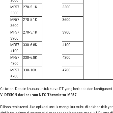
3000
MF57
270-5.1K
3300
3300
MF57
270-5.1K
3600
3600
MF57
270-5.1K
3900
3900
MF57
330-6.8K
4100
4100
MF57
330-6.8K
4300
4300
MF57
330-10K
4700
4700
Catatan: Desain khusus untuk kurva RT yang berbeda dan konfiguras
VI DESIGN dari cakram NTC Thermistor MF57
Pilihan resistensi Jika aplikasi untuk mengukur suhu di sekitar titik y