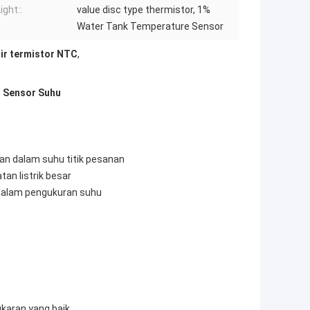
ight::
value disc type thermistor, 1%
Water Tank Temperature Sensor
ir termistor NTC
,
r Sensor Suhu
an dalam suhu titik pesanan
an listrik besar
 dalam pengukuran suhu
ukaran yang baik,