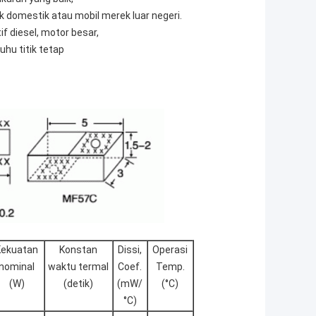
 domestik atau mobil merek luar negeri.
f diesel, motor besar,
hu titik tetap
Kekuatan
Konstan
Dissi,
Operasi
nominal
waktu termal
Coef.
Temp.
(W)
(detik)
(mW/
(°C)
°C)