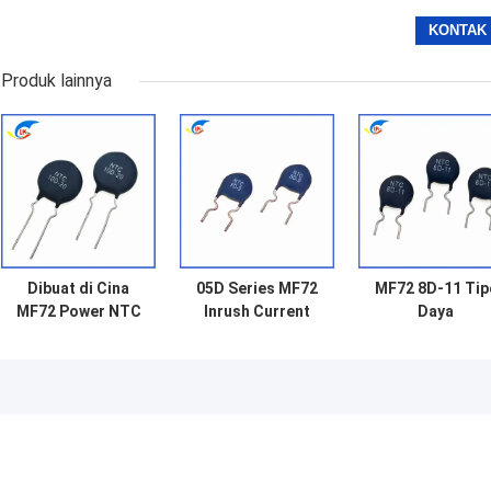
Produk lainnya
Dibuat di Cina
05D Series MF72
MF72 8D-11 Tip
MF72 Power NTC
Inrush Current
Daya
Thermistor 10D-
Limiter NTC
Perlindungan
20 Untuk Audio
Thermistor untuk
Surge Current
Switching Power
lampu hemat
NTC Thermisto
Supply Dan
energi, balast,
NTC Berlaku pa
Inverter Spot
power supply
SKD Kit atau
switch
Power Supply
Switch