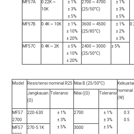
MF57A
0.22K ~
± 1%
2700 ~ 4700
± 1%
10K
± 3%
(25/50°C)
± 3%
± 5%
± 5%
MF57B
0.4K ~ 10K
± 1%
3600 ~ 4500
± 1%
0.
± 10%
(25/85°C)
± 2%
± 20%
± 3%
MF57C
0.4K ~ 2K
± 5%
2400 ~ 3000
± 5%
± 10%
(25/50°C)
± 20%
Model
Resistensi nominal R25
Nilai B (25/50°C)
Kekuata
nominal
Jangkauan
Toleransi
Nilai ((Ω)
Toleransi
(W)
(Ω)
MF57
220-630
± 1%
2700
± 1%
0.3
2700
± 3%
± 3%
0.5
± 5%
± 5%
MF57
270-5.1K
3000