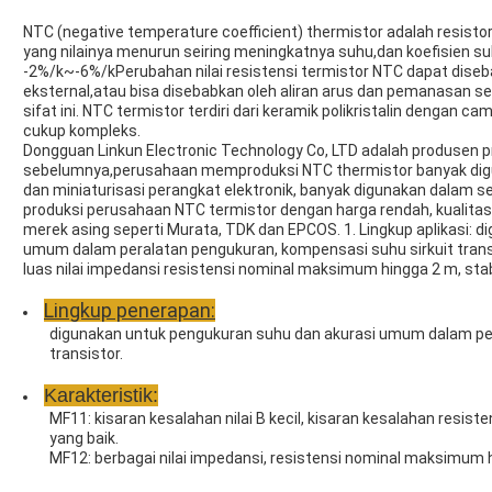
NTC (negative temperature coefficient) thermistor adalah resisto
yang nilainya menurun seiring meningkatnya suhu,dan koefisien su
-2%/k~-6%/kPerubahan nilai resistensi termistor NTC dapat dise
eksternal,atau bisa disebabkan oleh aliran arus dan pemanasan s
sifat ini. NTC termistor terdiri dari keramik polikristalin dengan 
cukup kompleks.
Dongguan Linkun Electronic Technology Co, LTD adalah produsen p
sebelumnya,perusahaan memproduksi NTC thermistor banyak dig
dan miniaturisasi perangkat elektronik, banyak digunakan dalam 
produksi perusahaan NTC termistor dengan harga rendah, kualitas
merek asing seperti Murata, TDK dan EPCOS. 1. Lingkup aplikasi: 
umum dalam peralatan pengukuran, kompensasi suhu sirkuit transi
luas nilai impedansi resistensi nominal maksimum hingga 2 m, stabi
Lingkup penerapan:
digunakan untuk pengukuran suhu dan akurasi umum dalam per
transistor.
Karakteristik:
MF11: kisaran kesalahan nilai B kecil, kisaran kesalahan resist
yang baik.
MF12: berbagai nilai impedansi, resistensi nominal maksimum hi