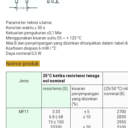
Parameter teknis utama:
Konstan waktu ≤ 30 s
Kekuatan pengukuran ≤0,1 Mw
Menggunakan kisaran suhu 55 ~ + 125 °C
Nilai B dan penyimpangan yang diizinkan ditunjukkan dalam tabel di
Koefisien disipasi 6 mW / °C
Daya nominal 0,5 W
Nomor produk:
25°C ketika resistensi tenaga
Jenis
nol nominal
resistensi (Ω)
kisaran
(25/50 °C) nil
penyimpangan
nominal (K)
yang diizinkan
(%)
MF11
3.33
± 5
2700
6.8 ¢ 68
± 10
2830
15 ¢ 150
2950
33330
± 20
3100