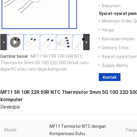
Dokumen:
Syarat-syarat pem
Minimum Order Qu
Harga:
Kemasan rincian:
Delivery Time:
Gambar besar :
MF11 5R 10R 22R 50R NTC
Syarat-syarat pe
Thermistor 5mm 5Ω 10Ω 22Ω 50Ω Untuk catu
Supply Ability:
daya PC atau catu daya komputer
Kontak
MF11 5R 10R 22R 50R NTC Thermistor 5mm 5Ω 10Ω 22Ω 50Ω 
komputer
Deskripsi
MF11 Termistor NTC dengan
Model:
Panja
Kompensasi Suhu