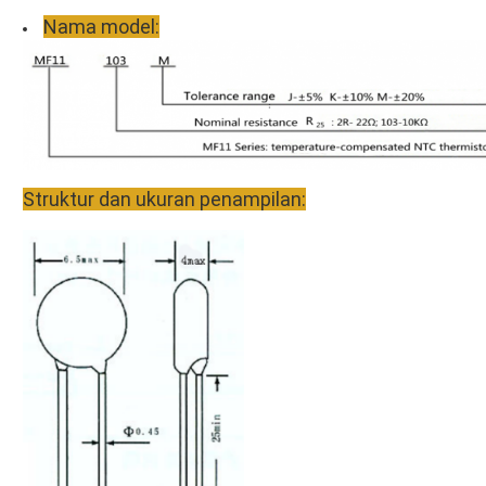
Nama model:
Struktur dan ukuran penampilan: