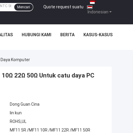
Quote request suatu
|
Mencari
Indonesian
ALITAS
HUBUNGI KAMI
BERITA
KASUS-KASUS
u Daya Komputer
10Ω 22Ω 50Ω Untuk catu daya PC
Dong Guan Cina
lin kun
ROHS,UL
MF11 5R /MF11 10R /MF11 22R /MF11 50R