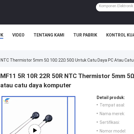
UK
VIDEO
TENTANG KAMI
TUR PABRIK
KONTROL KU
 NTC Thermistor 5mm 5Ω 10Ω 22Ω 50Ω Untuk Catu Daya PC Atau Cat
MF11 5R 10R 22R 50R NTC Thermistor 5mm 5Ω 
atau catu daya komputer
Detail produk:
Tempat asal:
Nama merek:
Sertifikasi:
Nomor model: