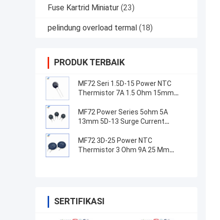
Fuse Kartrid Miniatur
(23)
pelindung overload termal
(18)
PRODUK TERBAIK
MF72 Seri 1.5D-15 Power NTC
Thermistor 7A 1.5 Ohm 15mm
Cocok untuk beralih catu daya
MF72 Power Series 5ohm 5A
13mm 5D-13 Surge Current
Suppression NTC Thermistor
Untuk Peralatan Pasokan Listrik
MF72 3D-25 Power NTC
Thermistor 3 Ohm 9A 25 Mm
Cocok untuk Suppression arus
gelombang pasokan daya tinggi
SERTIFIKASI