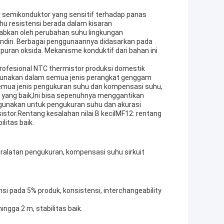
r semikonduktor yang sensitif terhadap panas
hu resistensi berada dalam kisaran
babkan oleh perubahan suhu lingkungan
endiri. Berbagai penggunaannya didasarkan pada
campuran oksida. Mekanisme konduktif dari bahan ini
rofesional NTC thermistor produksi domestik
unakan dalam semua jenis perangkat genggam
semua jenis pengukuran suhu dan kompensasi suhu,
 yang baik,Ini bisa sepenuhnya menggantikan
digunakan untuk pengukuran suhu dan akurasi
stor.Rentang kesalahan nilai B kecilMF12: rentang
litas baik.
alatan pengukuran, kompensasi suhu sirkuit
ensi pada 5% produk, konsistensi, interchangeability
ngga 2 m, stabilitas baik.