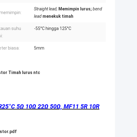
Straight lead;
Memimpin lurus;
bend
 memimpin:
lead
menekuk timah
kauan suhu
-55°C hingga 125°C
i:
ter biasa:
5mm
tor Timah lurus ntc
, R25°C 5Ω 10Ω 22Ω 50Ω, MF11 5R 10R
stor.pdf