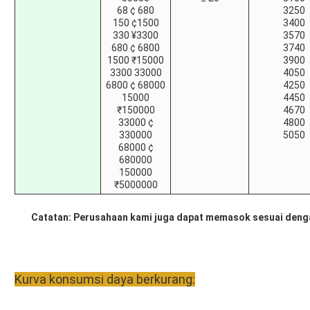
68 ¢ 680
3250
150 ¢1500
3400
330 ¥3300
3570
680 ¢ 6800
3740
1500 ₹15000
3900
3300 33000
4050
6800 ¢ 68000
4250
15000
4450
₹150000
4670
33000 ¢
4800
330000
5050
68000 ¢
680000
150000
₹5000000
Catatan: Perusahaan kami juga dapat memasok sesuai deng
Kurva konsumsi daya berkurang: