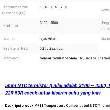
Keakuratan nilai
± 5% ± 10% ± 20%
Gaya
resistensi ((%):
3100~4500
Jang
Nilai beta:
operas
Warna::
hijau Hitam
Diame
Resistensi R25:
5Ω 10Ω 22Ω 50Ω
Menyoroti:
Sensor termistor 5mm ntc
,
Sensor Thermis
5mm NTC termistor β nilai adalah 3100 ~ 4500
22R 50R cocok untuk kisaran suhu yang luas
Deskripsi produk:
MF11 Temperature Compensated NTC Thermi