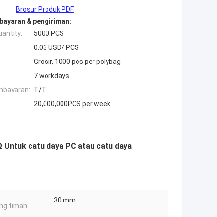
Brosur Produk PDF
bayaran & pengiriman:
antity:
5000 PCS
0.03 USD/ PCS
Grosir, 1000 pcs per polybag
7 workdays
mbayaran:
T/T
20,000,000PCS per week
Untuk catu daya PC atau catu daya
30 mm
ng timah: