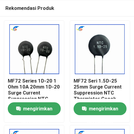
Rekomendasi Produk
MF72 Series 1D-20 1
MF72 Seri 1.5D-25
Ohm 10A 20mm 1D-20
25mm Surge Current
Surge Current
Suppression NTC
Rumah
Suppression NTC
Thermistor Cocok
Thermistor Cocok
untuk Mengoperasikan
mengirimkan
mengirimkan
untuk Power Supply
Power Supply Audio
Produk
Daya Tinggi
Amplifier
permintaan
permintaan
Video