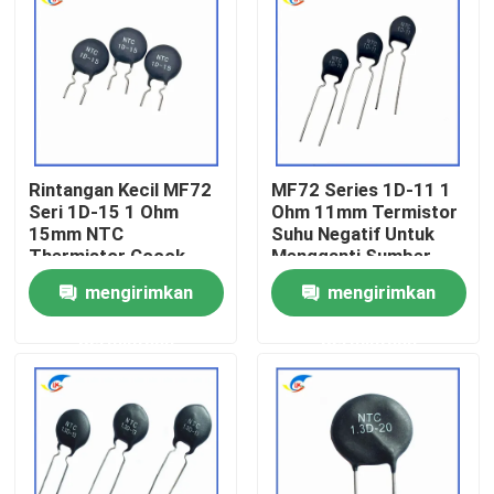
Tentang Kami
Tur Pabrik
Rintangan Kecil MF72
MF72 Series 1D-11 1
Kontrol Kualitas
Seri 1D-15 1 Ohm
Ohm 11mm Termistor
15mm NTC
Suhu Negatif Untuk
Thermistor Cocok
Mengganti Sumber
Hubungi Kami
Untuk Menghidupkan
Daya
mengirimkan
mengirimkan
Adaptor Daya
permintaan
permintaan
Berita
Kasus-kasus
Termistor PTC