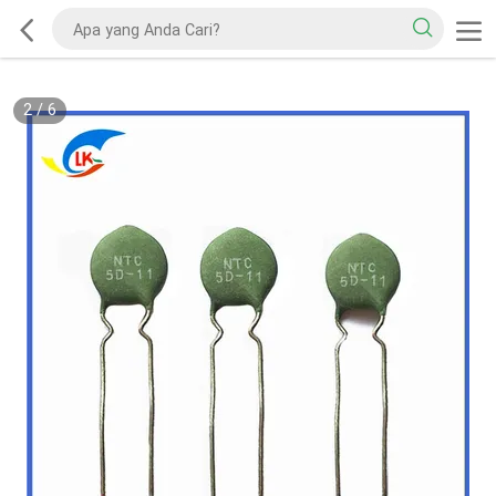
2
/
6