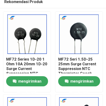
Rekomendasi Produk
MF72 Series 1D-20 1
MF72 Seri 1.5D-25
Ohm 10A 20mm 1D-20
25mm Surge Current
Surge Current
Suppression NTC
Suppression NTC
Thermistor Cocok
Rumah
Thermistor Cocok
untuk Mengoperasikan
mengirimkan
mengirimkan
untuk Power Supply
Power Supply Audio
Daya Tinggi
Amplifier
Produk
permintaan
permintaan
Video