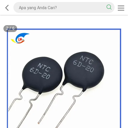
2
/
6