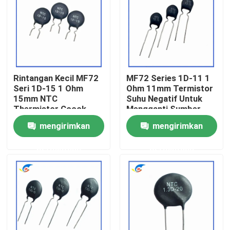
Tentang Kami
Tur Pabrik
Rintangan Kecil MF72
MF72 Series 1D-11 1
Seri 1D-15 1 Ohm
Ohm 11mm Termistor
Kontrol Kualitas
15mm NTC
Suhu Negatif Untuk
Thermistor Cocok
Mengganti Sumber
Untuk Menghidupkan
Daya
mengirimkan
mengirimkan
Hubungi Kami
Adaptor Daya
permintaan
permintaan
Berita
Kasus-kasus
Termistor PTC