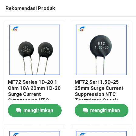
Rekomendasi Produk
MF72 Series 1D-20 1
MF72 Seri 1.5D-25
Ohm 10A 20mm 1D-20
25mm Surge Current
Surge Current
Suppression NTC
Rumah
Suppression NTC
Thermistor Cocok
Thermistor Cocok
untuk Mengoperasikan
mengirimkan
mengirimkan
untuk Power Supply
Power Supply Audio
Produk
Daya Tinggi
Amplifier
permintaan
permintaan
Video