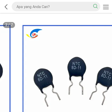
3
/
7