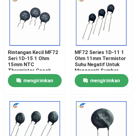
Tentang Kami
Tur Pabrik
Rintangan Kecil MF72
MF72 Series 1D-11 1
Kontrol Kualitas
Seri 1D-15 1 Ohm
Ohm 11mm Termistor
15mm NTC
Suhu Negatif Untuk
Thermistor Cocok
Mengganti Sumber
Hubungi Kami
Untuk Menghidupkan
Daya
mengirimkan
mengirimkan
Adaptor Daya
permintaan
permintaan
Berita
Kasus-kasus
Termistor PTC