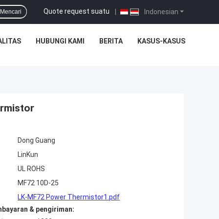
Quote request suatu
|
Indonesian
Mencari
ALITAS
HUBUNGI KAMI
BERITA
KASUS-KASUS
rmistor
Dong Guang
LinKun
UL ROHS
MF72 10D-25
LK-MF72 Power Thermistor1.pdf
mbayaran & pengiriman: