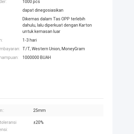
der:
1000 pcs
dapat dinegosiasikan
Dikemas dalam Tas OPP terlebih
dahulu, lalu diperkuat dengan Karton
untuk kemasan luar
n:
1-3 hari
embayaran:
T/T, Western Union, MoneyGram
mampuan:
1000000 BUAH
n::
25mm
toleransi
±20%
ensi: