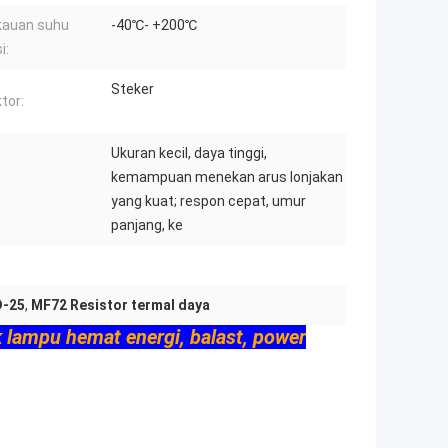
kauan suhu
-40℃- +200℃
i:
Steker
tor:
Ukuran kecil, daya tinggi,
kemampuan menekan arus lonjakan
yang kuat; respon cepat, umur
panjang, ke
D-25
,
MF72 Resistor termal daya
 lampu hemat energi, balast, power