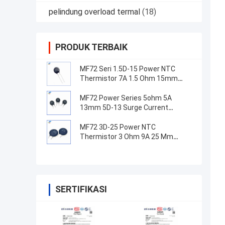
pelindung overload termal
(18)
PRODUK TERBAIK
MF72 Seri 1.5D-15 Power NTC
Thermistor 7A 1.5 Ohm 15mm
Cocok untuk beralih catu daya
MF72 Power Series 5ohm 5A
13mm 5D-13 Surge Current
Suppression NTC Thermistor
Untuk Peralatan Pasokan Listrik
MF72 3D-25 Power NTC
Thermistor 3 Ohm 9A 25 Mm
Cocok untuk Suppression arus
gelombang pasokan daya tinggi
SERTIFIKASI