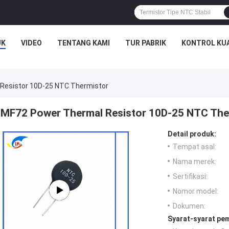
UK
VIDEO
TENTANG KAMI
TUR PABRIK
KONTROL KU
Resistor 10D-25 NTC Thermistor
MF72 Power Thermal Resistor 10D-25 NTC The
Detail produk:
Tempat asal:
Nama merek:
Sertifikasi:
Nomor model:
Dokumen:
Syarat-syarat pe