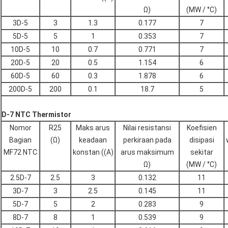
Ω)
(MW / °C)
3D-5
3
1.3
0.177
7
5D-5
5
1
0.353
7
10D-5
10
0.7
0.771
7
20D-5
20
0.5
1.154
6
60D-5
60
0.3
1.878
6
200D-5
200
0.1
18.7
5
D-7 NTC Thermistor
Nomor
R25
Maks arus
Nilai resistansi
Koefisien
Bagian
(Ω)
keadaan
perkiraan pada
disipasi
MF72 NTC
konstan ((A)
arus maksimum
sekitar
Ω)
(MW / °C)
2.5D-7
2.5
3
0.132
11
3D-7
3
2.5
0.145
11
5D-7
5
2
0.283
9
8D-7
8
1
0.539
9