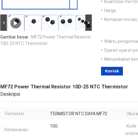
Kuantitas min Or
Harga:
Kemasan rincian:
Gambar besar :
MF72 Power Thermal Resistor
Waktu pengirima
10D-25 NTC Thermistor
Syarat-syarat p
Menyediakan ke
Kontak
MF72 Power Thermal Resistor 10D-25 NTC Thermistor
Deskripsi
Termistor:
TERMISTOR NTC DAYA MF72
Ukura
10Ω
Kode 
Perlawanan::
resist