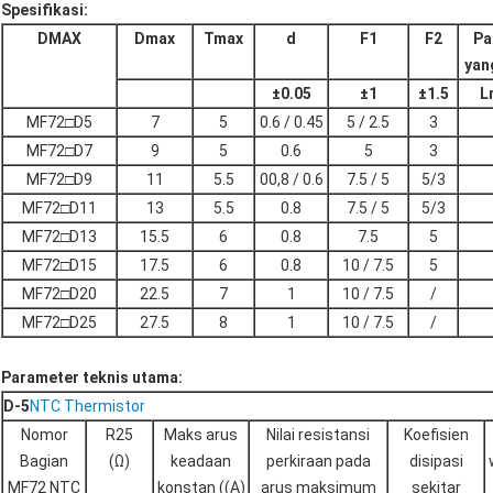
Spesifikasi:
DMAX
Dmax
Tmax
d
F1
F2
Pa
yan
±
0.05
±
1
±
1.5
L
MF72□D5
7
5
0.6 / 0.45
5 / 2.5
3
MF72□D7
9
5
0.6
5
3
MF72□D9
11
5.5
00,8 / 0.6
7.5 / 5
5/3
MF72□D11
13
5.5
0.8
7.5 / 5
5/3
MF72□D13
15.5
6
0.8
7.5
5
MF72□D15
17.5
6
0.8
10 / 7.5
5
MF72□D20
22.5
7
1
10 / 7.5
/
MF72□D25
27.5
8
1
10 / 7.5
/
Parameter teknis utama:
D-5
NTC Thermistor
Nomor
R25
Maks arus
Nilai resistansi
Koefisien
Bagian
(Ω)
keadaan
perkiraan pada
disipasi
MF72 NTC
konstan ((A)
arus maksimum
sekitar