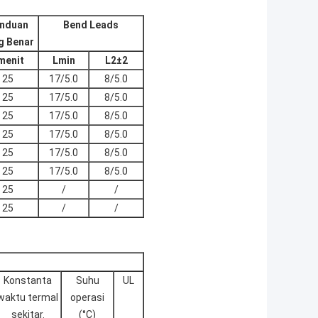
nduan
Bend Leads
g Benar
menit
Lmin
L2±2
25
17/5.0
8/5.0
25
17/5.0
8/5.0
25
17/5.0
8/5.0
25
17/5.0
8/5.0
25
17/5.0
8/5.0
25
17/5.0
8/5.0
25
/
/
25
/
/
Konstanta
Suhu
UL
waktu termal
operasi
sekitar.
(°C)