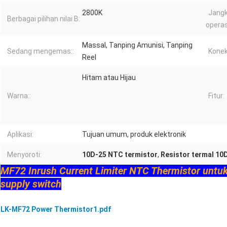
2800K
Jang
Berbagai pilihan nilai B:
operas
Massal, Tanping Amunisi, Tanping
Sedang mengemas::
Konek
Reel
Hitam atau Hijau
Warna::
Fitur:
Aplikasi:
Tujuan umum, produk elektronik
Menyoroti:
10D-25 NTC termistor
,
Resistor termal 10
MF72 Inrush Current Limiter NTC Thermistor untuk
supply switch
LK-MF72 Power Thermistor1.pdf