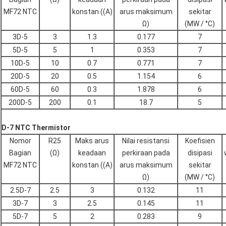
MF72 NTC
konstan ((A)
arus maksimum
sekitar
Ω)
(MW / °C)
3D-5
3
1.3
0.177
7
5D-5
5
1
0.353
7
10D-5
10
0.7
0.771
7
20D-5
20
0.5
1.154
6
60D-5
60
0.3
1.878
6
200D-5
200
0.1
18.7
5
D-7 NTC Thermistor
Nomor
R25
Maks arus
Nilai resistansi
Koefisien
Bagian
(Ω)
keadaan
perkiraan pada
disipasi
MF72 NTC
konstan ((A)
arus maksimum
sekitar
Ω)
(MW / °C)
2.5D-7
2.5
3
0.132
11
3D-7
3
2.5
0.145
11
5D-7
5
2
0.283
9