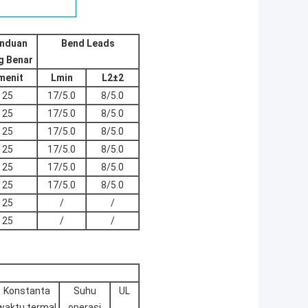
nduan
Bend Leads
g Benar
menit
Lmin
L2±2
25
17/5.0
8/5.0
25
17/5.0
8/5.0
25
17/5.0
8/5.0
25
17/5.0
8/5.0
25
17/5.0
8/5.0
25
17/5.0
8/5.0
25
/
/
25
/
/
Konstanta
Suhu
UL
waktu termal
operasi