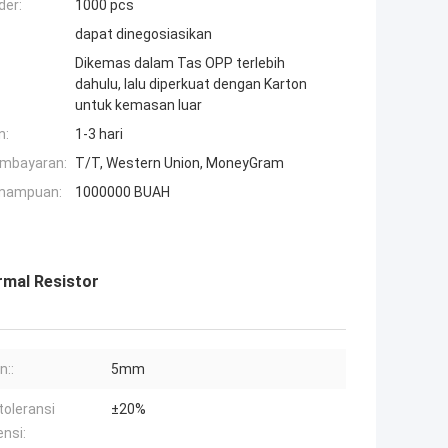
der:
1000 pcs
dapat dinegosiasikan
Dikemas dalam Tas OPP terlebih
dahulu, lalu diperkuat dengan Karton
untuk kemasan luar
n:
1-3 hari
embayaran:
T/T, Western Union, MoneyGram
mampuan:
1000000 BUAH
mal Resistor
n::
5mm
toleransi
±20%
ensi: