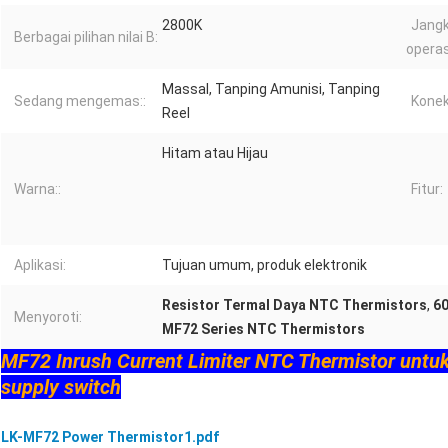
2800K
Jang
Berbagai pilihan nilai B:
operas
Massal, Tanping Amunisi, Tanping
Sedang mengemas::
Konek
Reel
Hitam atau Hijau
Warna::
Fitur:
Aplikasi:
Tujuan umum, produk elektronik
Resistor Termal Daya NTC Thermistors
,
6
Menyoroti:
MF72 Series NTC Thermistors
MF72 Inrush Current Limiter NTC Thermistor untuk
supply switch
LK-MF72 Power Thermistor1.pdf