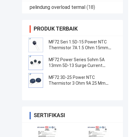
pelindung overload termal
(18)
PRODUK TERBAIK
MF72 Seri 1.5D-15 Power NTC
Thermistor 7A 1.5 Ohm 15mm
Cocok untuk beralih catu daya
MF72 Power Series 5ohm 5A
13mm 5D-13 Surge Current
Suppression NTC Thermistor
Untuk Peralatan Pasokan Listrik
MF72 3D-25 Power NTC
Thermistor 3 Ohm 9A 25 Mm
Cocok untuk Suppression arus
gelombang pasokan daya tinggi
SERTIFIKASI