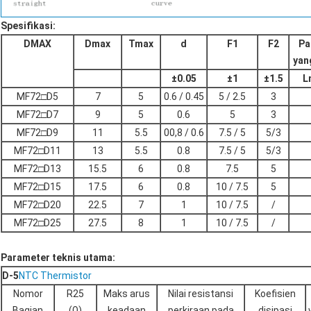
Spesifikasi:
DMAX
Dmax
Tmax
d
F1
F2
Pa
yan
±
0.05
±
1
±
1.5
L
MF72□D5
7
5
0.6 / 0.45
5 / 2.5
3
MF72□D7
9
5
0.6
5
3
MF72□D9
11
5.5
00,8 / 0.6
7.5 / 5
5/3
MF72□D11
13
5.5
0.8
7.5 / 5
5/3
MF72□D13
15.5
6
0.8
7.5
5
MF72□D15
17.5
6
0.8
10 / 7.5
5
MF72□D20
22.5
7
1
10 / 7.5
/
MF72□D25
27.5
8
1
10 / 7.5
/
Parameter teknis utama:
D-5
NTC Thermistor
Nomor
R25
Maks arus
Nilai resistansi
Koefisien
Bagian
(Ω)
keadaan
perkiraan pada
disipasi