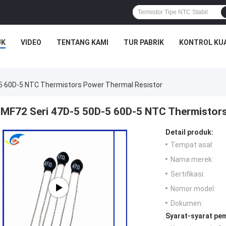
UK
VIDEO
TENTANG KAMI
TUR PABRIK
KONTROL KU
5 60D-5 NTC Thermistors Power Thermal Resistor
MF72 Seri 47D-5 50D-5 60D-5 NTC Thermistors
Detail produk:
Tempat asal:
Nama merek:
Sertifikasi:
Nomor model:
Dokumen:
Syarat-syarat pe