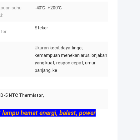
kauan suhu
-40℃- +200℃
i:
Steker
tor:
Ukuran kecil, daya tinggi,
kemampuan menekan arus lonjakan
yang kuat; respon cepat, umur
panjang, ke
0D-5 NTC Thermistor
,
 lampu hemat energi, balast, power