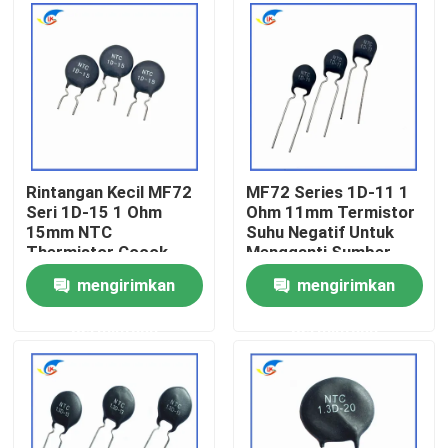
Tentang Kami
Tur Pabrik
Kontrol Kualitas
Rintangan Kecil MF72
MF72 Series 1D-11 1
Seri 1D-15 1 Ohm
Ohm 11mm Termistor
15mm NTC
Suhu Negatif Untuk
Hubungi Kami
Thermistor Cocok
Mengganti Sumber
Untuk Menghidupkan
Daya
mengirimkan
mengirimkan
Adaptor Daya
Berita
permintaan
permintaan
Kasus-kasus
Termistor PTC