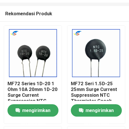
Rekomendasi Produk
MF72 Series 1D-20 1
MF72 Seri 1.5D-25
Ohm 10A 20mm 1D-20
25mm Surge Current
Rumah
Surge Current
Suppression NTC
Suppression NTC
Thermistor Cocok
Thermistor Cocok
untuk Mengoperasikan
Produk
mengirimkan
mengirimkan
untuk Power Supply
Power Supply Audio
Daya Tinggi
Amplifier
permintaan
permintaan
Video