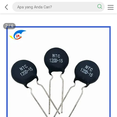
2
/
6